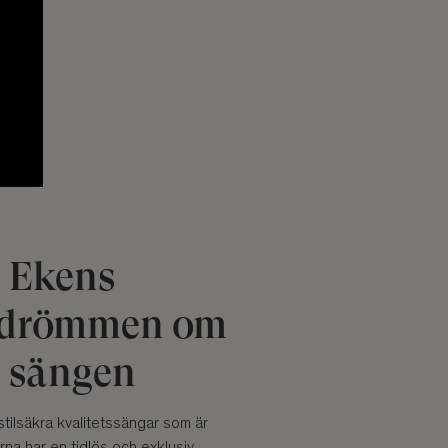
n Ekens
r drömmen om
a sängen
stilsäkra kvalitetssängar som är
na har en tidlös och exklusiv