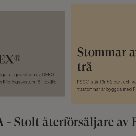
Stommar a
EX®
trä
sängar är godkända av OEKO-
ifieringssystem för textilier.
FSC® står för hållbart och k
trästommar är byggda med F
- Stolt återförsäljare av