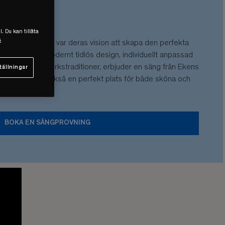
l. Du kan tillåta
s
1938. Redan då var deras vision att skapa den perfekta
römmar. Med modernt tidlös design, individuellt anpassad
v svenska hantverkstraditioner, erbjuder en säng från Ekens
tällningar
t vanliga. Men också en perfekt plats för både sköna och
BOKA EN SÄNGPROVNING