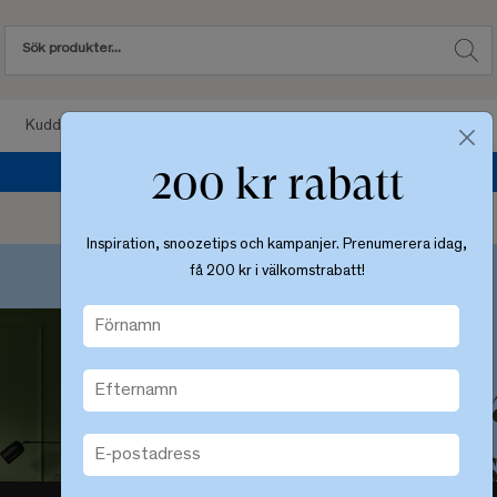
Kuddar
Sängkläder
Sovrum
Badrum
200 kr rabatt
Sommarrea upp till 50%
Inspiration, snoozetips och kampanjer. Prenumerera idag,
få 200 kr i välkomstrabatt!
Ekens - H
och tidlös