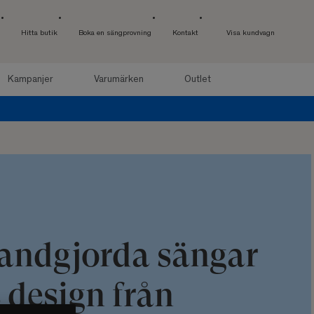
Hitta butik
Boka en sängprovning
Kontakt
Visa kundvagn
Kampanjer
Varumärken
Outlet
andgjorda sängar
 design från