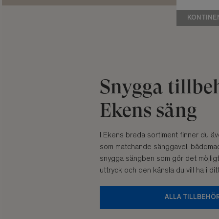
KONTINE
Snygga tillbeh
Ekens säng
I Ekens breda sortiment finner du även
som matchande sänggavel, bäddmad
snygga sängben som gör det möjligt f
uttryck och den känsla du vill ha i di
ALLA TILLBEHÖ