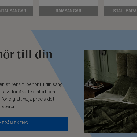
NTALSÄNGAR
RAMSÄNGAR
STÄLLBARA
ör till din
 stilrena tillbehör till din säng
rass för ökad komfort och
ör dig att välja precis det
tt sovrum.
R FRÅN EKENS