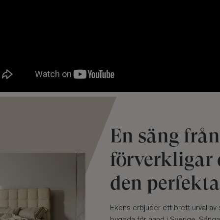
En säng frå
förverkliga
den perfekt
Ekens erbjuder ett brett urval av 
byggda för hand i Sverige. Sängar