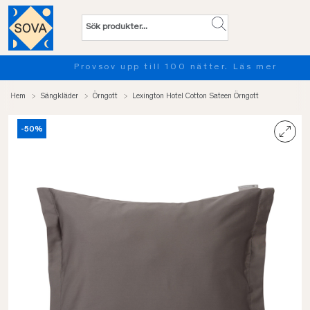
Provsov upp till 100 nätter. Läs mer
Hem
Sängkläder
Örngott
Lexington Hotel Cotton Sateen Örngott
-50%