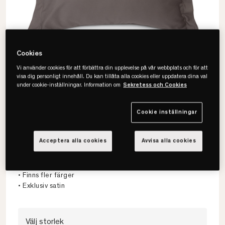
Cookies
Vi använder cookies för att förbättra din upplevelse på vår webbplats och för att
visa dig personligt innehåll. Du kan tillåta alla cookies eller uppdatera dina val
under cookie-inställningar. Information om
Sekretess och Cookies
Cookie inställningar
Lexington
Acceptera alla cookies
Avvisa alla cookies
Hotel Cotton Sateen Örngott
• Krispig look
• Finns fler färger
• Exklusiv satin
Välj storlek