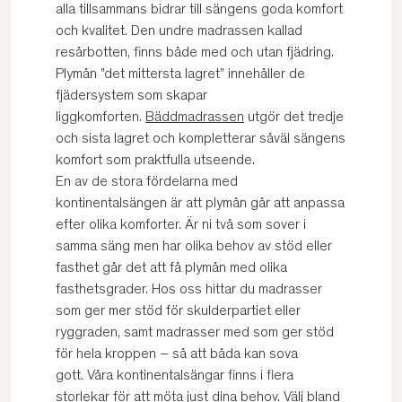
alla tillsammans bidrar till sängens goda komfort
och kvalitet. Den undre madrassen kallad
resårbotten, finns både med och utan fjädring.
Plymån ”det mittersta lagret” innehåller de
fjädersystem som skapar
liggkomforten.
Bäddmadrassen
utgör det tredje
och sista lagret och kompletterar såväl sängens
komfort som praktfulla utseende.
En av de stora fördelarna med
kontinentalsängen är att plymån går att anpassa
efter olika komforter. Är ni två som sover i
samma säng men har olika behov av stöd eller
fasthet går det att få plymån med olika
fasthetsgrader. Hos oss hittar du madrasser
som ger mer stöd för skulderpartiet eller
ryggraden, samt madrasser med som ger stöd
för hela kroppen – så att båda kan sova
gott. Våra kontinentalsängar finns i flera
storlekar för att möta just dina behov. Välj bland