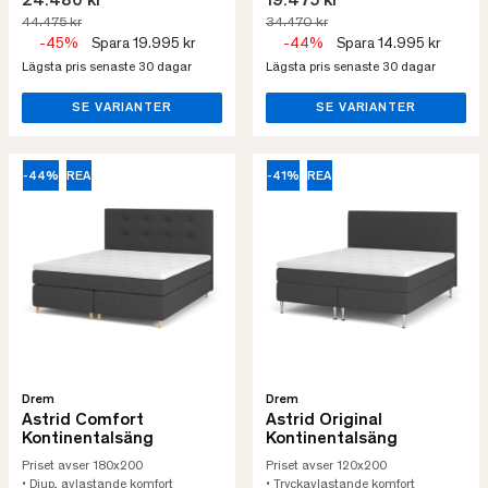
24.480 kr
19.475 kr
44.475 kr
34.470 kr
-45%
Spara 19.995 kr
-44%
Spara 14.995 kr
Lägsta pris senaste 30 dagar
Lägsta pris senaste 30 dagar
SE VARIANTER
SE VARIANTER
-44%
REA
-41%
REA
Drem
Drem
Astrid Comfort
Astrid Original
Kontinentalsäng
Kontinentalsäng
Priset avser 180x200
Priset avser 120x200
• Djup, avlastande komfort
• Tryckavlastande komfort