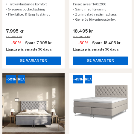
• Tryckavlastande komfort
Priset avser 140x200
• 5-zoners pocketfjädring
• Säng med förvaring
• Flexibilitet & lång livslängd
• Zonindelad resårmadrass
• Generös förvaringsstorlek
7.995 kr
18.495 kr
15.990 kr
36.990 kr
-50%
Spara 7.995 kr
-50%
Spara 18.495 kr
Lägsta pris senaste 30 dagar
Lägsta pris senaste 30 dagar
SE VARIANTER
SE VARIANTER
-50%
REA
-45%
REA