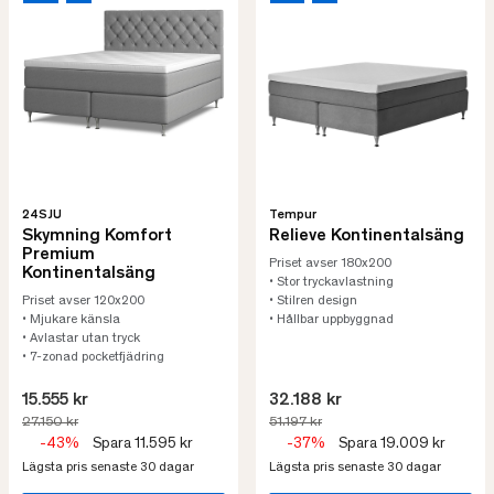
24SJU
Tempur
Skymning Komfort
Relieve Kontinentalsäng
Premium
Priset avser 180x200
Kontinentalsäng
• Stor tryckavlastning
Priset avser 120x200
• Stilren design
• Mjukare känsla
• Hållbar uppbyggnad
• Avlastar utan tryck
• 7-zonad pocketfjädring
15.555 kr
32.188 kr
27.150 kr
51.197 kr
-43%
Spara 11.595 kr
-37%
Spara 19.009 kr
Lägsta pris senaste 30 dagar
Lägsta pris senaste 30 dagar