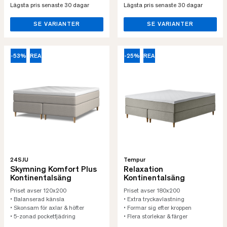
Lägsta pris senaste 30 dagar
Lägsta pris senaste 30 dagar
SE VARIANTER
SE VARIANTER
-53%
REA
-25%
REA
24SJU
Tempur
Skymning Komfort Plus
Relaxation
Kontinentalsäng
Kontinentalsäng
Priset avser 120x200
Priset avser 180x200
• Balanserad känsla
• Extra tryckavlastning
• Skonsam för axlar & höfter
• Formar sig efter kroppen
• 5-zonad pocketfjädring
• Flera storlekar & färger