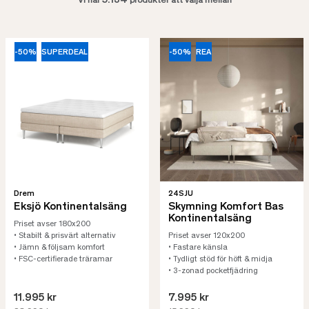
5.134
Vi har
produkter att välja mellan
-50%
SUPERDEAL
-50%
REA
Drem
24SJU
Eksjö Kontinentalsäng
Skymning Komfort Bas
Kontinentalsäng
Priset avser 180x200
• Stabilt & prisvärt alternativ
Priset avser 120x200
• Jämn & följsam komfort
• Fastare känsla
• FSC-certifierade träramar
• Tydligt stöd för höft & midja
• 3-zonad pocketfjädring
11.995 kr
7.995 kr