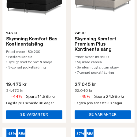
24SJU
24SJU
Skymning Komfort Bas
Skymning Komfort
Kontinentalsäng
Premium Plus
Kontinentalsäng
Priset avser 180x200
• Fastare känsla
Priset avser 160x200
• Tydligt stöd för höft & midja
• Mjukare känsla
• 3-zonad pocketfjädring
• Sömlös liggyta utan skarv
• 7-zonad pocketfjädring
19.475 kr
27.045 kr
34.470 kr
52.040 kr
-44%
Spara 14.995 kr
-48%
Spara 24.995 kr
Lägsta pris senaste 30 dagar
Lägsta pris senaste 30 dagar
SE VARIANTER
SE VARIANTER
-43%
REA
-37%
REA