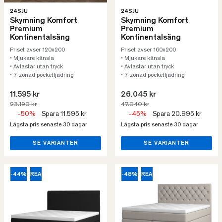
24SJU
24SJU
Skymning Komfort
Skymning Komfort
Premium
Premium
Kontinentalsäng
Kontinentalsäng
Priset avser 120x200
Priset avser 160x200
• Mjukare känsla
• Mjukare känsla
• Avlastar utan tryck
• Avlastar utan tryck
• 7-zonad pocketfjädring
• 7-zonad pocketfjädring
11.595 kr
26.045 kr
23.190 kr
47.040 kr
-50%
Spara 11.595 kr
-45%
Spara 20.995 kr
Lägsta pris senaste 30 dagar
Lägsta pris senaste 30 dagar
SE VARIANTER
SE VARIANTER
-44%
REA
-48%
REA