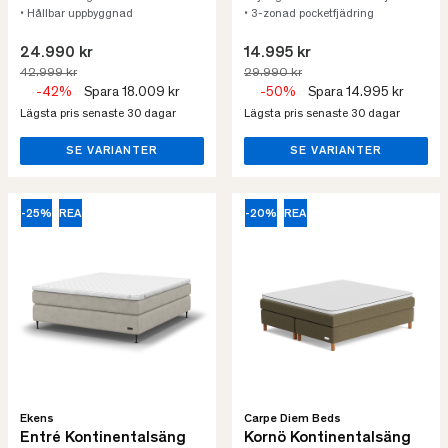
• Hållbar uppbyggnad
• 3-zonad pocketfjädring
24.990 kr
14.995 kr
42.999 kr
29.990 kr
-42%
Spara 18.009 kr
-50%
Spara 14.995 kr
Lägsta pris senaste 30 dagar
Lägsta pris senaste 30 dagar
SE VARIANTER
SE VARIANTER
-25%
REA
-20%
REA
Ekens
Carpe Diem Beds
Entré Kontinentalsäng
Kornö Kontinentalsäng