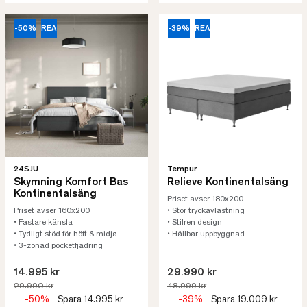
-50%
REA
-39%
REA
24SJU
Tempur
Skymning Komfort Bas
Relieve Kontinentalsäng
Kontinentalsäng
Priset avser 180x200
Priset avser 160x200
• Stor tryckavlastning
• Fastare känsla
• Stilren design
• Tydligt stöd för höft & midja
• Hållbar uppbyggnad
• 3-zonad pocketfjädring
14.995 kr
29.990 kr
29.990 kr
48.999 kr
-50%
Spara 14.995 kr
-39%
Spara 19.009 kr