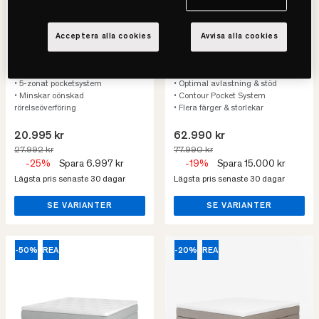
Ekens
Carpe Diem Beds
Acceptera alla cookies
Avvisa alla cookies
Entré Kontinentalsäng
Härmanö
Kontinentalsäng
Priset avser 180x200
• Avlastande & följsam
Priset avser 180x200
• 5-zonat pocketsystem
• Optimal avlastning & stöd
• Minskar oönskad
• Contour Pocket System
rörelseöverföring
• Flera färger & storlekar
20.995 kr
62.990 kr
27.992 kr
77.990 kr
-25%
Spara 6.997 kr
-19%
Spara 15.000 kr
Lägsta pris senaste 30 dagar
Lägsta pris senaste 30 dagar
SE VARIANTER
SE VARIANTER
-50%
REA
-20%
REA