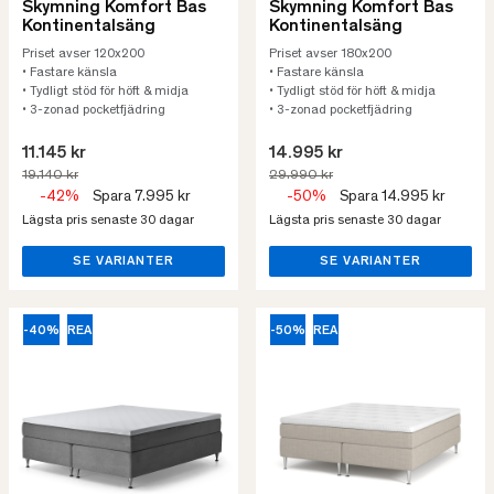
Skymning Komfort Bas
Skymning Komfort Bas
Kontinentalsäng
Kontinentalsäng
Priset avser 120x200
Priset avser 180x200
• Fastare känsla
• Fastare känsla
• Tydligt stöd för höft & midja
• Tydligt stöd för höft & midja
• 3-zonad pocketfjädring
• 3-zonad pocketfjädring
11.145 kr
14.995 kr
19.140 kr
29.990 kr
-42%
Spara 7.995 kr
-50%
Spara 14.995 kr
Lägsta pris senaste 30 dagar
Lägsta pris senaste 30 dagar
SE VARIANTER
SE VARIANTER
-40%
REA
-50%
REA