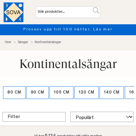
Provsov upp till 100 nätter. Läs mer
Hem
Sängar
Kontinentalsängar
Kontinentalsängar
80 CM
90 CM
105 CM
120 CM
140 CM
16
Filter