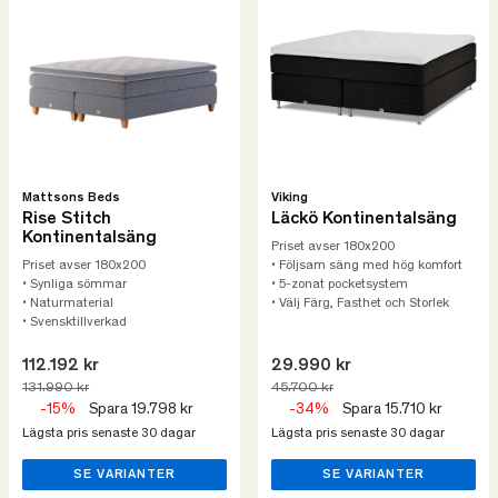
Mattsons Beds
Viking
Rise Stitch
Läckö Kontinentalsäng
Kontinentalsäng
Priset avser 180x200
Priset avser 180x200
• Följsam säng med hög komfort
• Synliga sömmar
• 5-zonat pocketsystem
• Naturmaterial
• Välj Färg, Fasthet och Storlek
• Svensktillverkad
112.192 kr
29.990 kr
131.990 kr
45.700 kr
-15%
Spara 19.798 kr
-34%
Spara 15.710 kr
Lägsta pris senaste 30 dagar
Lägsta pris senaste 30 dagar
SE VARIANTER
SE VARIANTER