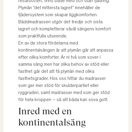
resårbotten, finns både med och utan fjädring.
Plymån ”det mittersta lagret” innehåller de
fjädersystem som skapar liggkomforten.
Bäddmadrassen utgör det tredje och sista
lagret och kompletterar såväl sängens komfort
som praktfulla utseende.
En av de stora fördelarna med
kontinentalsängen är att plymån går att anpassa
efter olika komforter. Är ni två som sover i
samma säng men har olika behov av stöd eller
fasthet går det att få plymån med olika
fasthetsgrader. Hos oss hittar du madrasser
som ger mer stöd för skulderpartiet eller
ryggraden, samt madrasser med som ger stöd
för hela kroppen – så att båda kan sova gott.
Inred med en
kontinentalsäng