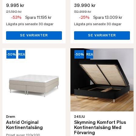
9.995 kr
39.990 kr
21.190 kr
52.999 kr
-53%
Spara 11.195 kr
-25%
Spara 13.009 kr
Lägsta pris senaste 30 dagar
Lägsta pris senaste 30 dagar
SE VARIANTER
SE VARIANTER
-50%
REA
-50%
REA
Drem
24SJU
Astrid Original
Skymning Komfort Plus
Kontinentalsäng
Kontinentalsäng Med
Förvaring
Priset avser 120x200