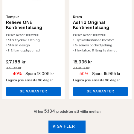
Tempur
Drem
Relieve ONE
Astrid Original
Kontinentalsäng
Kontinentalsäng
Priset avser 180x200
Priset avser 180x200
• Stor tryckavlastning
• Tryckavlastande komfort
• Stilren design
• 5-zoners pocketfjädring
• Hållbar uppbyggnad
• Flexibilitet & lång livslängd
27.188 kr
15.995 kr
45.197 kr
31.990 kr
-40%
Spara 18.009 kr
-50%
Spara 15.995 kr
Lägsta pris senaste 30 dagar
Lägsta pris senaste 30 dagar
SE VARIANTER
SE VARIANTER
5.134
Vi har
produkter att välja mellan
VISA FLER