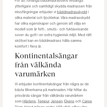
För att förlänga bäddmadrassens livslängd
ytterligare och samtidigt skydda madrassen från
missfärgningar erbjuder vi
bäddmadrasskydd
i
olika material och tjocklekar. Våra madrasskydd
har olika egenskaper och genom att välja en
modell som är fett-, smuts- och fuktavvisande
sover du gott i en extra hygienisk miljö. Med rätt
skötsel kan en bäddmadrass hålla samma
komfort i flera år.
Kontinentalsängar
från välkända
varumärken
Vi erbjuder kontinentalsängar från några av de
bästa tillverkarna på marknaden. Här hittar du
prisvärda sängar från välkända varumärken
som
Hästens
,
Tempur
,
Jensen
,
Ekens
och
Carpe