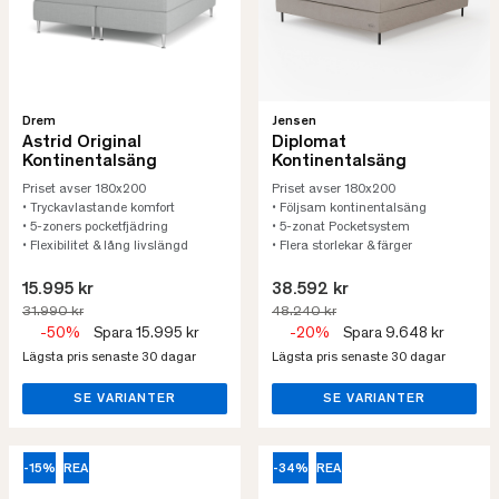
Drem
Jensen
Astrid Original
Diplomat
Kontinentalsäng
Kontinentalsäng
Priset avser 180x200
Priset avser 180x200
• Tryckavlastande komfort
• Följsam kontinentalsäng
• 5-zoners pocketfjädring
• 5-zonat Pocketsystem
• Flexibilitet & lång livslängd
• Flera storlekar & färger
15.995 kr
38.592 kr
31.990 kr
48.240 kr
-50%
Spara 15.995 kr
-20%
Spara 9.648 kr
Lägsta pris senaste 30 dagar
Lägsta pris senaste 30 dagar
SE VARIANTER
SE VARIANTER
-15%
REA
-34%
REA