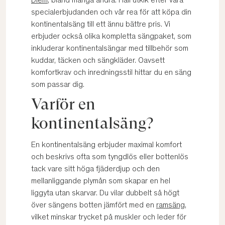
Diem
, bland många andra. Håll utkik efter våra
specialerbjudanden och vår rea för att köpa din
kontinentalsäng till ett ännu bättre pris. Vi
erbjuder också olika kompletta sängpaket, som
inkluderar kontinentalsängar med tillbehör som
kuddar, täcken och sängkläder. Oavsett
komfortkrav och inredningsstil hittar du en säng
som passar dig.
Varför en
kontinentalsäng?
En kontinentalsäng erbjuder maximal komfort
och beskrivs ofta som tyngdlös eller bottenlös
tack vare sitt höga fjäderdjup och den
mellanliggande plymån som skapar en hel
liggyta utan skarvar. Du vilar dubbelt så högt
över sängens botten jämfört med en
ramsäng
,
vilket minskar trycket på muskler och leder för