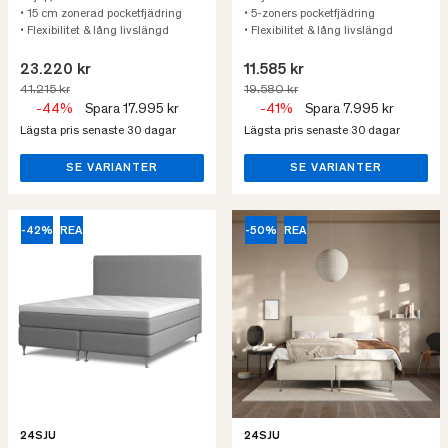
• 15 cm zonerad pocketfjädring
• 5-zoners pocketfjädring
• Flexibilitet & lång livslängd
• Flexibilitet & lång livslängd
23.220 kr
11.585 kr
41.215 kr
19.580 kr
-44%
Spara 17.995 kr
-41%
Spara 7.995 kr
Lägsta pris senaste 30 dagar
Lägsta pris senaste 30 dagar
SE VARIANTER
SE VARIANTER
-42%
REA
-50%
REA
24SJU
24SJU