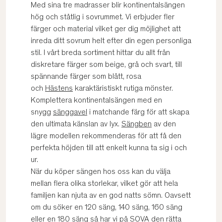
Med sina tre madrasser blir kontinentalsängen
hög och ståtlig i sovrummet. Vi erbjuder fler
färger och material vilket ger dig möjlighet att
inreda ditt sovrum helt efter din egen personliga
stil. I vårt breda sortiment hittar du allt från
diskretare färger som beige, grå och svart, till
spännande färger som blått, rosa
och
Hästens
karaktäristiskt rutiga mönster.
Komplettera kontinentalsängen med en
snygg
sänggavel
i matchande färg för att skapa
den ultimata känslan av lyx.
Sängben
av den
lägre modellen rekommenderas för att få den
perfekta höjden till att enkelt kunna ta sig i och
ur.
När du köper sängen hos oss kan du välja
mellan flera olika storlekar, vilket gör att hela
familjen kan njuta av en god natts sömn. Oavsett
om du söker en 120 säng, 140 säng, 160 säng
eller en 180 säng så har vi på SOVA den rätta