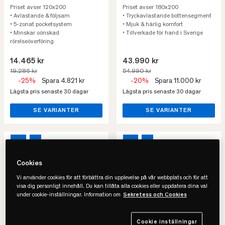
Priset avser 120x200
Priset avser 180x200
• Avlastande & följsam
• Tryckavlastande bottensegment
• 5-zonat pocketsystem
• Mjuk & härlig komfort
• Minskar oönskad
• Tillverkade för hand i Sverige
rörelseöverföring
14.465 kr
43.990 kr
19.286 kr
54.990 kr
-25%
Spara 4.821 kr
-20%
Spara 11.000 kr
Lägsta pris senaste 30 dagar
Lägsta pris senaste 30 dagar
SE VARIANTER
SE VARIANTER
-25%
REA
-19%
REA
Cookies
Vi använder cookies för att förbättra din upplevelse på vår webbplats och för att
visa dig personligt innehåll. Du kan tillåta alla cookies eller uppdatera dina val
under cookie-inställningar. Information om
Sekretess och Cookies
Cookie inställningar