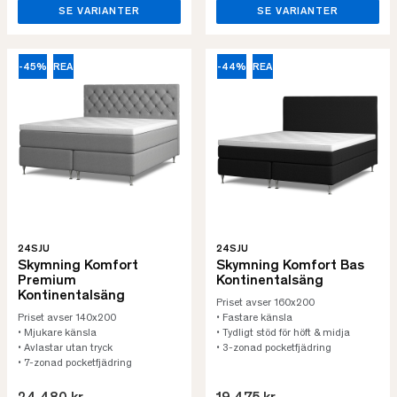
SE VARIANTER
SE VARIANTER
-45%
REA
-44%
REA
24SJU
24SJU
Skymning Komfort
Skymning Komfort Bas
Premium
Kontinentalsäng
Kontinentalsäng
Priset avser 160x200
Priset avser 140x200
• Fastare känsla
• Mjukare känsla
• Tydligt stöd för höft & midja
• Avlastar utan tryck
• 3-zonad pocketfjädring
• 7-zonad pocketfjädring