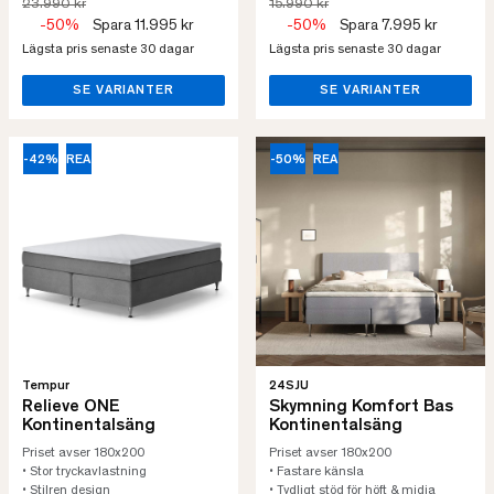
23.990 kr
15.990 kr
-50%
Spara 11.995 kr
-50%
Spara 7.995 kr
Lägsta pris senaste 30 dagar
Lägsta pris senaste 30 dagar
SE VARIANTER
SE VARIANTER
-42%
REA
-50%
REA
Tempur
24SJU
Relieve ONE
Skymning Komfort Bas
Kontinentalsäng
Kontinentalsäng
Priset avser 180x200
Priset avser 180x200
• Stor tryckavlastning
• Fastare känsla
• Stilren design
• Tydligt stöd för höft & midja