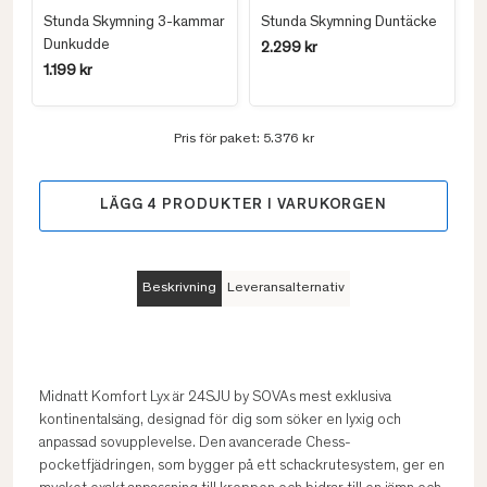
Stunda Skymning 3-kammar
Stunda Skymning Duntäcke
Dunkudde
2.299 kr
1.199 kr
Pris för paket:
5.376 kr
LÄGG
4
PRODUKTER I VARUKORGEN
Beskrivning
Leveransalternativ
Midnatt Komfort Lyx är 24SJU by SOVAs mest exklusiva
kontinentalsäng, designad för dig som söker en lyxig och
anpassad sovupplevelse. Den avancerade Chess-
pocketfjädringen, som bygger på ett schackrutesystem, ger en