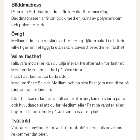
Bäddmadrass
Premium Soft bäddmadrass är förvald för denna säng.
Bäddmadrassen är 9 cm tjock med en kärna av polyeterskum
och polyestervadd.
Övrigt
Mellanmadrassen består av ett enhetligt fjäderpaket i ett fodral,
vilket ger en hel liggyta utan skarv, oavsett bredd eller fasthet.
Val av fasthet
I alla våra modeller kan du välja mellan tre alternativ för fasthet:
Medium: Medium fasthet på båda sidor.
Fast: Fast fasthet på båda sidor.
Medium/Fast: En sida Medium och en sida Fast (om man tittar på
sängen från fotändan).
För att anpassa fastheten till din preferens, kan du snurra på fot-
och huvudända så att du får Medium eller Fast på vänster eller
höger sida, beroende på vad som passar dig bäst.
Tvättråd
Vid fläckar använd skumtvätt för möbelvård. Följ tillverkarens
rekommendationer.