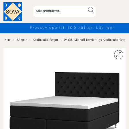
Provsov upp till 100 nätter. Läs mer
Hem
Sängar
Kontinentalsängar
24SJU Midnatt Komfort Lyx Kontinentalsäng