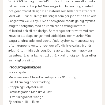
Vi på SOVA har tagit fram 24SJU för att göra det enkelt att välja
rätt och svårt att välja fel. Våra sängar kombinerar hög komfort
och genomtänkt design med material som håller natt efter natt.
Med 24SJU får du riktigt bra sängar som gör jobbet, helt enkelt.
Sängar från 24SJU by SOVA är designade för att ge dig mycket
säng för pengarna, med en kombination av hög komfort,
hållbarhet och stilren design. Som sängexperter vet vi vad som
krävs för att skapa sängar med både hjärna och muskler. Våra
sängar är utrustade med pocketfjädersystem som anpassar sig
efter kroppens konturer och ger effektiv tryckavlastning för
axlar, höfter, midja och rygg. Den stabila träramen i massiv gran
garanterar lång hållbarhet. Ett utmärkt val för dig som letar efter
en riktigt bra säng.
Produktegenskaper
Pocketsystem
Mellanmadrass: Chess Pocketsystem - 18 cm hög
Bas: 13 cm hög pocketfjädring
Stoppning: Polyeterskum
Fasthetsgrader: Medium & Fast
Tillverkningsland: Sverige
Fjäderhöjd: 18 + 13 cm