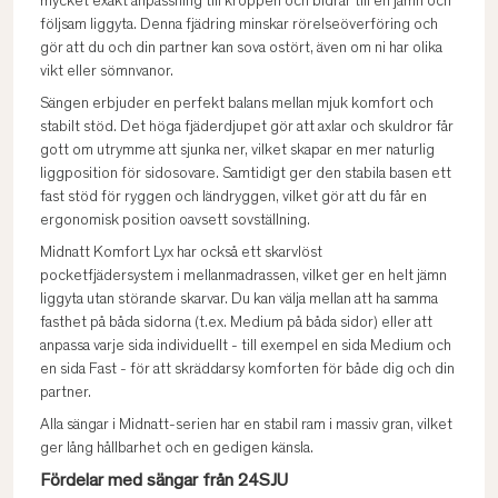
mycket exakt anpassning till kroppen och bidrar till en jämn och
följsam liggyta. Denna fjädring minskar rörelseöverföring och
gör att du och din partner kan sova ostört, även om ni har olika
vikt eller sömnvanor.
Sängen erbjuder en perfekt balans mellan mjuk komfort och
stabilt stöd. Det höga fjäderdjupet gör att axlar och skuldror får
gott om utrymme att sjunka ner, vilket skapar en mer naturlig
liggposition för sidosovare. Samtidigt ger den stabila basen ett
fast stöd för ryggen och ländryggen, vilket gör att du får en
ergonomisk position oavsett sovställning.
Midnatt Komfort Lyx har också ett skarvlöst
pocketfjädersystem i mellanmadrassen, vilket ger en helt jämn
liggyta utan störande skarvar. Du kan välja mellan att ha samma
fasthet på båda sidorna (t.ex. Medium på båda sidor) eller att
anpassa varje sida individuellt - till exempel en sida Medium och
en sida Fast - för att skräddarsy komforten för både dig och din
partner.
Alla sängar i Midnatt-serien har en stabil ram i massiv gran, vilket
ger lång hållbarhet och en gedigen känsla.
Fördelar med sängar från 24SJU