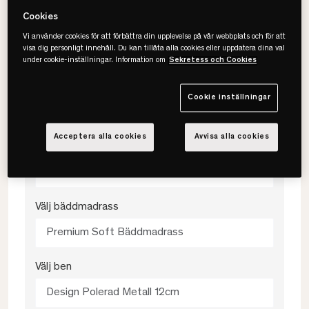
Välj storlek
Cookies
Vi använder cookies för att förbättra din upplevelse på vår webbplats och för att
160x200
visa dig personligt innehåll. Du kan tillåta alla cookies eller uppdatera dina val
under cookie-inställningar. Information om
Sekretess och Cookies
Välj färg
Cookie inställningar
Antracit
Acceptera alla cookies
Avvisa alla cookies
Välj fasthet
Medium
Välj bäddmadrass
Premium Soft Bäddmadrass
Välj ben
Design Polerad Metall 12cm