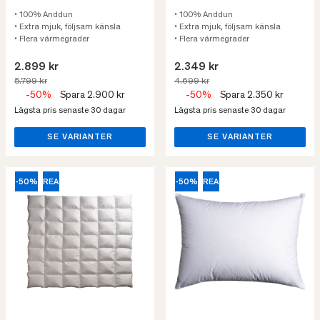
• 100% Anddun
• 100% Anddun
• Extra mjuk, följsam känsla
• Extra mjuk, följsam känsla
• Flera värmegrader
• Flera värmegrader
2.899 kr
2.349 kr
5.799 kr
4.699 kr
-50%
Spara 2.900 kr
-50%
Spara 2.350 kr
Lägsta pris senaste 30 dagar
Lägsta pris senaste 30 dagar
SE VARIANTER
SE VARIANTER
-50%
REA
-50%
REA