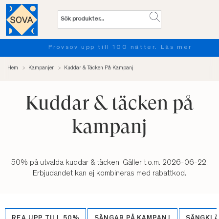
Provsov upp till 100 nätter. Läs mer
Hem
Kampanjer
Kuddar & Täcken På Kampanj
Kuddar & täcken på
kampanj
50% på utvalda kuddar & täcken. Gäller t.o.m. 2026-06-22.
Erbjudandet kan ej kombineras med rabattkod.
REA UPP TILL 50%
SÄNGAR PÅ KAMPANJ
SÄNGKL