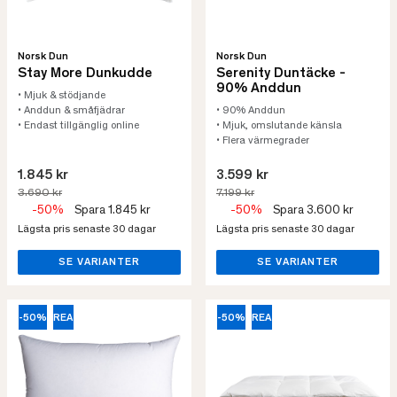
Norsk Dun
Norsk Dun
Stay More Dunkudde
Serenity Duntäcke -
90% Anddun
• Mjuk & stödjande
• Anddun & småfjädrar
• 90% Anddun
• Endast tillgänglig online
• Mjuk, omslutande känsla
• Flera värmegrader
1.845 kr
3.599 kr
3.690 kr
7.199 kr
-50%
Spara 1.845 kr
-50%
Spara 3.600 kr
Lägsta pris senaste 30 dagar
Lägsta pris senaste 30 dagar
SE VARIANTER
SE VARIANTER
-50%
REA
-50%
REA