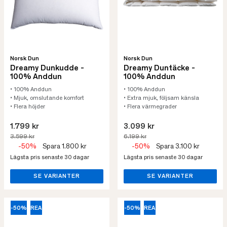
Norsk Dun
Norsk Dun
Dreamy Dunkudde -
Dreamy Duntäcke -
100% Anddun
100% Anddun
• 100% Anddun
• 100% Anddun
• Mjuk, omslutande komfort
• Extra mjuk, följsam känsla
• Flera höjder
• Flera värmegrader
1.799 kr
3.099 kr
3.599 kr
6.199 kr
-50%
Spara 1.800 kr
-50%
Spara 3.100 kr
Lägsta pris senaste 30 dagar
Lägsta pris senaste 30 dagar
SE VARIANTER
SE VARIANTER
-50%
REA
-50%
REA