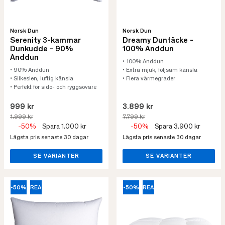
Norsk Dun
Norsk Dun
Serenity 3-kammar
Dreamy Duntäcke -
Dunkudde - 90%
100% Anddun
Anddun
• 100% Anddun
• 90% Anddun
• Extra mjuk, följsam känsla
• Silkeslen, luftig känsla
• Flera värmegrader
• Perfekt för sido- och ryggsovare
999 kr
3.899 kr
1.999 kr
7.799 kr
-50%
Spara 1.000 kr
-50%
Spara 3.900 kr
Lägsta pris senaste 30 dagar
Lägsta pris senaste 30 dagar
SE VARIANTER
SE VARIANTER
-50%
REA
-50%
REA