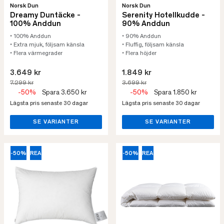
Norsk Dun
Norsk Dun
Dreamy Duntäcke -
Serenity Hotellkudde -
100% Anddun
90% Anddun
• 100% Anddun
• 90% Anddun
• Extra mjuk, följsam känsla
• Fluffig, följsam känsla
• Flera värmegrader
• Flera höjder
3.649 kr
1.849 kr
7.299 kr
3.699 kr
-50%
Spara 3.650 kr
-50%
Spara 1.850 kr
Lägsta pris senaste 30 dagar
Lägsta pris senaste 30 dagar
SE VARIANTER
SE VARIANTER
-50%
REA
-50%
REA