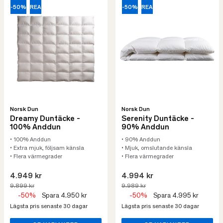
-50%
REA
-50%
REA
Norsk Dun
Norsk Dun
Dreamy Duntäcke -
Serenity Duntäcke -
100% Anddun
90% Anddun
• 100% Anddun
• 90% Anddun
• Extra mjuk, följsam känsla
• Mjuk, omslutande känsla
• Flera värmegrader
• Flera värmegrader
4.949 kr
4.994 kr
9.899 kr
9.989 kr
-50%
Spara 4.950 kr
-50%
Spara 4.995 kr
Lägsta pris senaste 30 dagar
Lägsta pris senaste 30 dagar