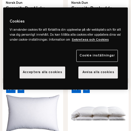
Norsk Dun
Norsk Dun
Serenity Duntäcke -
Serenity Dunkudde -
90% Anddun
90% Anddun
• 90% Anddun
• 90% Anddun
Cookies
• Mjuk, omslutande känsla
• Extra mjuk, luftig känsla
Vi använder cookies för att förbättra din upplevelse på vår webbplats och för att
• Flera värmegrader
• Flera höjder
visa dig personligt innehåll. Du kan tillåta alla cookies eller uppdatera dina val
under cookie-inställningar. Information om
Sekretess och Cookies
1.499 kr
774 kr
2.999 kr
1.549 kr
-50%
Spara 1.500 kr
-50%
Spara 775 kr
Cookie inställningar
Lägsta pris senaste 30 dagar
Lägsta pris senaste 30 dagar
SE VARIANTER
SE VARIANTER
Acceptera alla cookies
Avvisa alla cookies
-50%
REA
-50%
REA