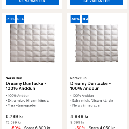
SE VARIANTER
SE VARIANTER
-50%
REA
-50%
REA
Norsk Dun
Norsk Dun
Dreamy Duntäcke -
Dreamy Duntäcke -
100% Anddun
100% Anddun
• 100% Anddun
• 100% Anddun
• Extra mjuk, följsam känsla
• Extra mjuk, följsam känsla
• Flera värmegrader
• Flera värmegrader
6.799 kr
4.949 kr
13.599 kr
9.899 kr
-50%
Spara 6.800 kr
-50%
Spara 4.950 kr