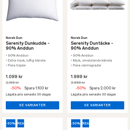
Norsk Dun
Norsk Dun
Serenity Dunkudde -
Serenity Duntäcke -
90% Anddun
90% Anddun
• 90% Anddun
• 90% Anddun
• Extra mjuk, luftig känsla
• Mjuk, omslutande känsla
• Flera höjder
• Flera värmegrader
1.099 kr
1.999 kr
2.199 kr
3.999 kr
-50%
Spara 1.100 kr
-50%
Spara 2.000 kr
Lägsta pris senaste 30 dagar
Lägsta pris senaste 30 dagar
SE VARIANTER
SE VARIANTER
-50%
REA
-50%
REA