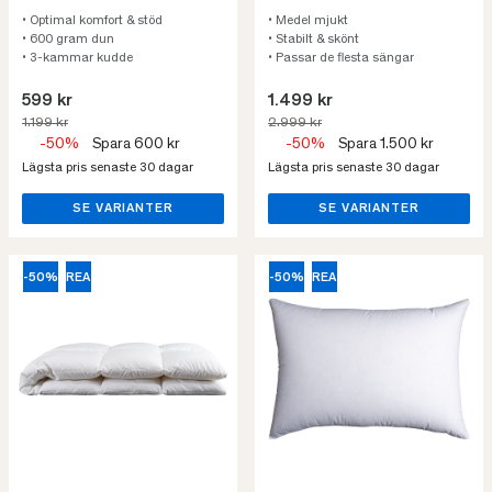
• Optimal komfort & stöd
• Medel mjukt
• 600 gram dun
• Stabilt & skönt
• 3-kammar kudde
• Passar de flesta sängar
599 kr
1.499 kr
1.199 kr
2.999 kr
-50%
Spara 600 kr
-50%
Spara 1.500 kr
Lägsta pris senaste 30 dagar
Lägsta pris senaste 30 dagar
SE VARIANTER
SE VARIANTER
-50%
REA
-50%
REA