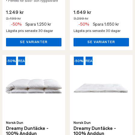
• Perfekt för sido- och ryggsovare
1.249 kr
1.649 kr
2.499 kr
3.299 kr
-50%
Spara 1.250 kr
-50%
Spara 1.650 kr
Lägsta pris senaste 30 dagar
Lägsta pris senaste 30 dagar
SE VARIANTER
SE VARIANTER
-50%
REA
-50%
REA
Norsk Dun
Norsk Dun
Dreamy Duntäcke -
Dreamy Duntäcke -
100% Anddun
100% Anddun