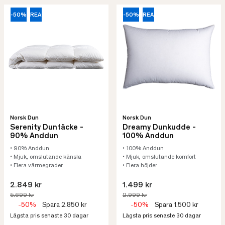
-50%
REA
-50%
REA
Norsk Dun
Norsk Dun
Serenity Duntäcke -
Dreamy Dunkudde -
90% Anddun
100% Anddun
• 90% Anddun
• 100% Anddun
• Mjuk, omslutande känsla
• Mjuk, omslutande komfort
• Flera värmegrader
• Flera höjder
2.849 kr
1.499 kr
5.699 kr
2.999 kr
-50%
Spara 2.850 kr
-50%
Spara 1.500 kr
Lägsta pris senaste 30 dagar
Lägsta pris senaste 30 dagar