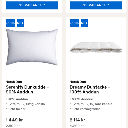
SE VARIANTER
SE VARIANTER
-50%
REA
-50%
REA
Norsk Dun
Norsk Dun
Serenity Dunkudde -
Dreamy Duntäcke -
90% Anddun
100% Anddun
• 90% Anddun
• 100% Anddun
• Extra mjuk, luftig känsla
• Extra mjuk, följsam känsla
• Flera höjder
• Flera värmegrader
1.449 kr
2.114 kr
2.899 kr
4.229 kr