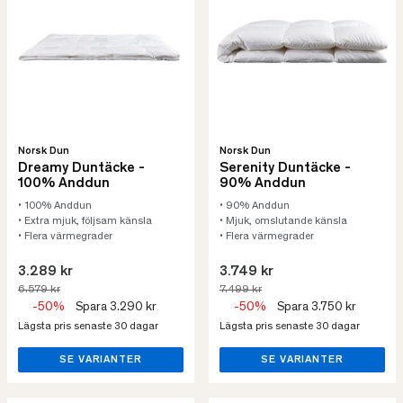
Norsk Dun
Norsk Dun
Dreamy Duntäcke -
Serenity Duntäcke -
100% Anddun
90% Anddun
• 100% Anddun
• 90% Anddun
• Extra mjuk, följsam känsla
• Mjuk, omslutande känsla
• Flera värmegrader
• Flera värmegrader
3.289 kr
3.749 kr
6.579 kr
7.499 kr
-50%
Spara 3.290 kr
-50%
Spara 3.750 kr
Lägsta pris senaste 30 dagar
Lägsta pris senaste 30 dagar
SE VARIANTER
SE VARIANTER