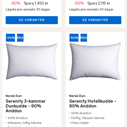
-50%
Spara 1.450 kr
-50%
Spara 2.115 kr
Lägsta pris senaste 30 dagar
Lägsta pris senaste 30 dagar
SE VARIANTER
SE VARIANTER
-50%
REA
-50%
REA
Norsk Dun
Norsk Dun
Serenity 3-kammar
Serenity Hotellkudde -
Dunkudde - 90%
90% Anddun
Anddun
• 90% Anddun
• 90% Anddun
• Fluffig, följsam känsla
• Silkeslen, luftig känsla
• Flera höjder