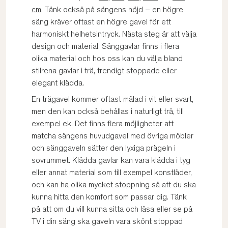
cm
. Tänk också på sängens höjd – en högre
säng kräver oftast en högre gavel för ett
harmoniskt helhetsintryck. Nästa steg är att välja
design och material. Sänggavlar finns i flera
olika material och hos oss kan du välja bland
stilrena gavlar i trä, trendigt stoppade eller
elegant klädda.
En trägavel kommer oftast målad i vit eller svart,
men den kan också behållas i naturligt trä, till
exempel ek. Det finns flera möjligheter att
matcha sängens huvudgavel med övriga möbler
och sänggaveln sätter den lyxiga prägeln i
sovrummet. Klädda gavlar kan vara klädda i tyg
eller annat material som till exempel konstläder,
och kan ha olika mycket stoppning så att du ska
kunna hitta den komfort som passar dig. Tänk
på att om du vill kunna sitta och läsa eller se på
TV i din säng ska gaveln vara skönt stoppad