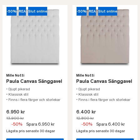
-50%
REA
Slut online
-50%
REA
Slut online
Mille Notti
Mille Notti
Paula Canvas Sänggavel
Paula Canvas Sänggavel
• Djupt pikerad
• Djupt pikerad
• Klassisk stil
• Klassisk stil
• Finns i flera färger och storlekar
• Finns i flera färger och storlekar
6.950 kr
6.400 kr
13.900 kr
12.800 kr
-50%
Spara 6.950 kr
-50%
Spara 6.400 kr
Lägsta pris senaste 30 dagar
Lägsta pris senaste 30 dagar