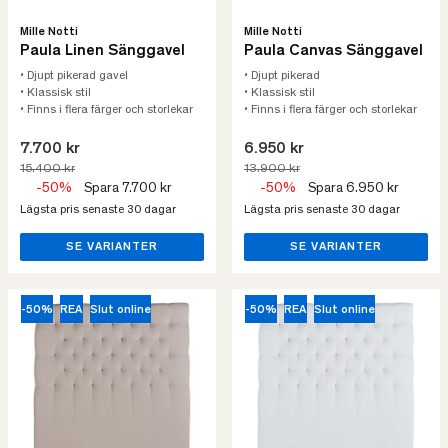
Mille Notti
Mille Notti
Paula Linen Sänggavel
Paula Canvas Sänggavel
• Djupt pikerad gavel
• Djupt pikerad
• Klassisk stil
• Klassisk stil
• Finns i flera färger och storlekar
• Finns i flera färger och storlekar
7.700 kr
6.950 kr
15.400 kr
13.900 kr
-50%
Spara 7.700 kr
-50%
Spara 6.950 kr
Lägsta pris senaste 30 dagar
Lägsta pris senaste 30 dagar
SE VARIANTER
SE VARIANTER
-50%
REA
Slut online
-50%
REA
Slut online