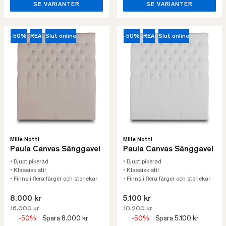
SE VARIANTER
SE VARIANTER
-50%
REA
Slut online
-50%
REA
Slut online
Mille Notti
Mille Notti
Paula Canvas Sänggavel
Paula Canvas Sänggavel
• Djupt pikerad
• Djupt pikerad
• Klassisk stil
• Klassisk stil
• Finns i flera färger och storlekar
• Finns i flera färger och storlekar
8.000 kr
5.100 kr
16.000 kr
10.200 kr
-50%
Spara 8.000 kr
-50%
Spara 5.100 kr