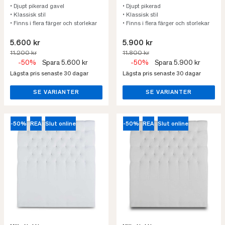
• Djupt pikerad gavel
• Djupt pikerad
• Klassisk stil
• Klassisk stil
• Finns i flera färger och storlekar
• Finns i flera färger och storlekar
5.600 kr
5.900 kr
11.200 kr
11.800 kr
-50%
Spara 5.600 kr
-50%
Spara 5.900 kr
Lägsta pris senaste 30 dagar
Lägsta pris senaste 30 dagar
SE VARIANTER
SE VARIANTER
-50%
REA
Slut online
-50%
REA
Slut online