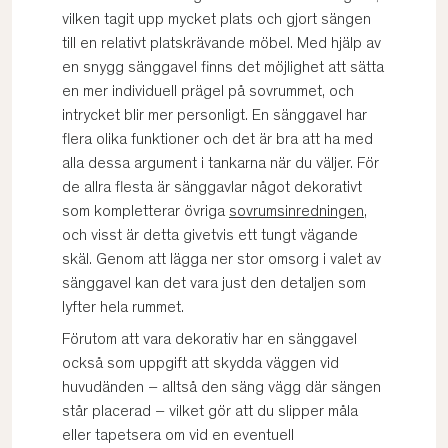
vilken tagit upp mycket plats och gjort sängen
till en relativt platskrävande möbel. Med hjälp av
en snygg sänggavel finns det möjlighet att sätta
en mer individuell prägel på sovrummet, och
intrycket blir mer personligt. En sänggavel har
flera olika funktioner och det är bra att ha med
alla dessa argument i tankarna när du väljer. För
de allra flesta är sänggavlar något dekorativt
som kompletterar övriga
sovrumsinredningen
,
och visst är detta givetvis ett tungt vägande
skäl. Genom att lägga ner stor omsorg i valet av
sänggavel kan det vara just den detaljen som
lyfter hela rummet.
Förutom att vara dekorativ har en sänggavel
också som uppgift att skydda väggen vid
huvudänden – alltså den säng vägg där sängen
står placerad – vilket gör att du slipper måla
eller tapetsera om vid en eventuell