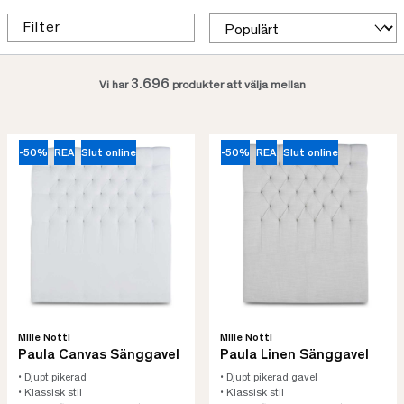
Filter
3.696
Vi har
produkter att välja mellan
-50%
REA
Slut online
-50%
REA
Slut online
Mille Notti
Mille Notti
Paula Canvas Sänggavel
Paula Linen Sänggavel
• Djupt pikerad
• Djupt pikerad gavel
• Klassisk stil
• Klassisk stil