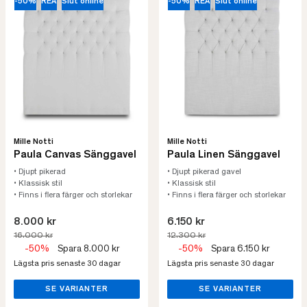
-50%
REA
Slut online
-50%
REA
Slut online
Mille Notti
Mille Notti
Paula Canvas Sänggavel
Paula Linen Sänggavel
• Djupt pikerad
• Djupt pikerad gavel
• Klassisk stil
• Klassisk stil
• Finns i flera färger och storlekar
• Finns i flera färger och storlekar
8.000 kr
6.150 kr
16.000 kr
12.300 kr
-50%
Spara 8.000 kr
-50%
Spara 6.150 kr
Lägsta pris senaste 30 dagar
Lägsta pris senaste 30 dagar
SE VARIANTER
SE VARIANTER