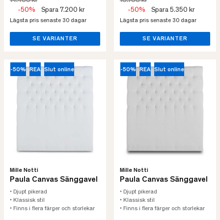
14.400 kr
10.700 kr
-50%
Spara 7.200 kr
-50%
Spara 5.350 kr
Lägsta pris senaste 30 dagar
Lägsta pris senaste 30 dagar
SE VARIANTER
SE VARIANTER
-50%
REA
Slut online
-50%
REA
Slut online
Mille Notti
Mille Notti
Paula Canvas Sänggavel
Paula Canvas Sänggavel
• Djupt pikerad
• Djupt pikerad
• Klassisk stil
• Klassisk stil
• Finns i flera färger och storlekar
• Finns i flera färger och storlekar