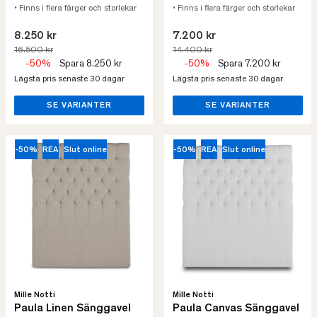
• Finns i flera färger och storlekar
• Finns i flera färger och storlekar
8.250 kr
7.200 kr
16.500 kr
14.400 kr
-50%
Spara 8.250 kr
-50%
Spara 7.200 kr
Lägsta pris senaste 30 dagar
Lägsta pris senaste 30 dagar
SE VARIANTER
SE VARIANTER
-50%
REA
Slut online
-50%
REA
Slut online
Mille Notti
Mille Notti
Paula Linen Sänggavel
Paula Canvas Sänggavel