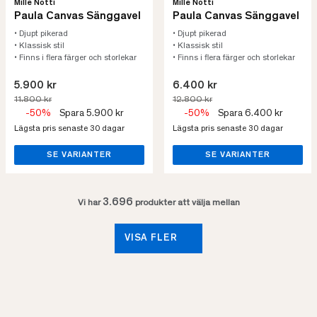
Mille Notti
Mille Notti
Paula Canvas Sänggavel
Paula Canvas Sänggavel
• Djupt pikerad
• Djupt pikerad
• Klassisk stil
• Klassisk stil
• Finns i flera färger och storlekar
• Finns i flera färger och storlekar
5.900 kr
6.400 kr
11.800 kr
12.800 kr
-50%
Spara 5.900 kr
-50%
Spara 6.400 kr
Lägsta pris senaste 30 dagar
Lägsta pris senaste 30 dagar
SE VARIANTER
SE VARIANTER
3.696
Vi har
produkter att välja mellan
VISA FLER