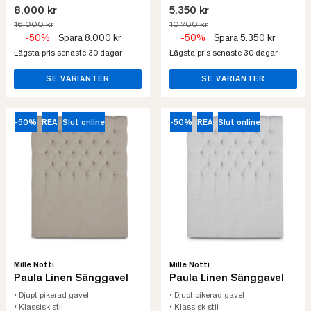
8.000 kr
5.350 kr
16.000 kr
10.700 kr
-50%
Spara 8.000 kr
-50%
Spara 5.350 kr
Lägsta pris senaste 30 dagar
Lägsta pris senaste 30 dagar
SE VARIANTER
SE VARIANTER
-50%
REA
Slut online
-50%
REA
Slut online
Mille Notti
Mille Notti
Paula Linen Sänggavel
Paula Linen Sänggavel
• Djupt pikerad gavel
• Djupt pikerad gavel
• Klassisk stil
• Klassisk stil