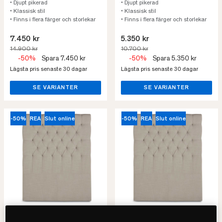
• Djupt pikerad
• Djupt pikerad
• Klassisk stil
• Klassisk stil
• Finns i flera färger och storlekar
• Finns i flera färger och storlekar
7.450 kr
5.350 kr
14.900 kr
10.700 kr
-50%
Spara 7.450 kr
-50%
Spara 5.350 kr
Lägsta pris senaste 30 dagar
Lägsta pris senaste 30 dagar
SE VARIANTER
SE VARIANTER
-50%
REA
Slut online
-50%
REA
Slut online
Mille Notti
Mille Notti