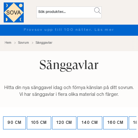
Provsov upp till 100 nätter. Läs mer
Hem
Sovrum
Sänggavlar
Sänggavlar
Hitta din nya sänggavel idag och förnya känslan på ditt sovrum.
Vi har sänggavlar i flera olika material och färger.
90 CM
105 CM
120 CM
140 CM
160 CM
1