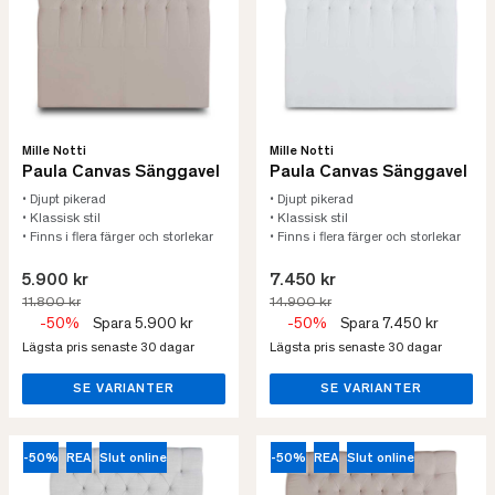
Mille Notti
Mille Notti
Paula Canvas Sänggavel
Paula Canvas Sänggavel
• Djupt pikerad
• Djupt pikerad
• Klassisk stil
• Klassisk stil
• Finns i flera färger och storlekar
• Finns i flera färger och storlekar
5.900 kr
7.450 kr
11.800 kr
14.900 kr
-50%
Spara 5.900 kr
-50%
Spara 7.450 kr
Lägsta pris senaste 30 dagar
Lägsta pris senaste 30 dagar
SE VARIANTER
SE VARIANTER
-50%
REA
Slut online
-50%
REA
Slut online