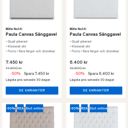
Mille Notti
Mille Notti
Paula Canvas Sänggavel
Paula Canvas Sänggavel
• Djupt pikerad
• Djupt pikerad
• Klassisk stil
• Klassisk stil
• Finns i flera färger och storlekar
• Finns i flera färger och storlekar
7.450 kr
6.400 kr
14.900 kr
12.800 kr
-50%
Spara 7.450 kr
-50%
Spara 6.400 kr
Lägsta pris senaste 30 dagar
Lägsta pris senaste 30 dagar
SE VARIANTER
SE VARIANTER
-50%
REA
Slut online
-50%
REA
Slut online