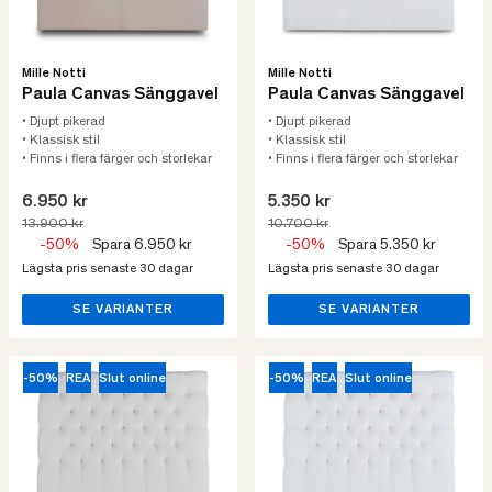
Mille Notti
Mille Notti
Paula Canvas Sänggavel
Paula Canvas Sänggavel
• Djupt pikerad
• Djupt pikerad
• Klassisk stil
• Klassisk stil
• Finns i flera färger och storlekar
• Finns i flera färger och storlekar
6.950 kr
5.350 kr
13.900 kr
10.700 kr
-50%
Spara 6.950 kr
-50%
Spara 5.350 kr
Lägsta pris senaste 30 dagar
Lägsta pris senaste 30 dagar
SE VARIANTER
SE VARIANTER
-50%
REA
Slut online
-50%
REA
Slut online