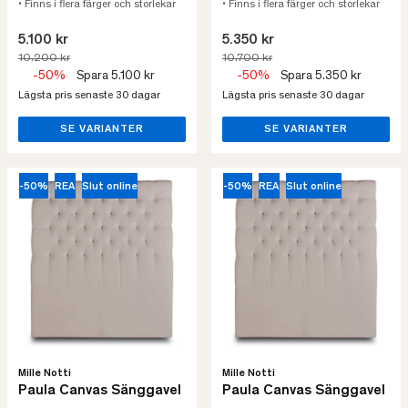
• Finns i flera färger och storlekar
• Finns i flera färger och storlekar
5.100 kr
5.350 kr
10.200 kr
10.700 kr
-50%
Spara 5.100 kr
-50%
Spara 5.350 kr
Lägsta pris senaste 30 dagar
Lägsta pris senaste 30 dagar
SE VARIANTER
SE VARIANTER
-50%
REA
Slut online
-50%
REA
Slut online
Mille Notti
Mille Notti
Paula Canvas Sänggavel
Paula Canvas Sänggavel