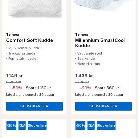
Tempur
Tempur
Comfort Soft Kudde
Millennium SmartCool
Kudde
• Mjuk Tempurkudde
• Tryckavlastande
• Vaggande stöd
• Formstabill design
• Svalkande
• Flera storlekar
1.149 kr
1.439 kr
2.299 kr
1.799 kr
-50%
Spara 1.150 kr
-20%
Spara 360 kr
Lägsta pris senaste 30 dagar
Lägsta pris senaste 30 dagar
SE VARIANTER
SE VARIANTER
-20%
REA
Slut online
-50%
REA
Slut online