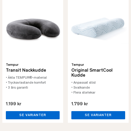
Tempur
Tempur
Transit Nackkudde
Original SmartCool
Kudde
• Äkta TEMPUR®-material
• Tryckavlastande komfort
• Anpassat stöd
• 3 års garanti
• Svalkande
• Flera storlekar
1.199 kr
1.799 kr
SE VARIANTER
SE VARIANTER