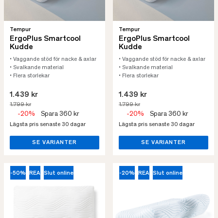
Tempur
Tempur
ErgoPlus Smartcool
ErgoPlus Smartcool
Kudde
Kudde
• Vaggande stöd för nacke & axlar
• Vaggande stöd för nacke & axlar
• Svalkande material
• Svalkande material
• Flera storlekar
• Flera storlekar
1.439 kr
1.439 kr
1.799 kr
1.799 kr
-20%
Spara 360 kr
-20%
Spara 360 kr
Lägsta pris senaste 30 dagar
Lägsta pris senaste 30 dagar
SE VARIANTER
SE VARIANTER
-50%
REA
Slut online
-20%
REA
Slut online