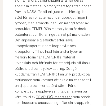
sig från andra på marknaden är alltså deras
speciella material. Memory foam togs från början
fram av NASA för att erbjuda ett tillräckligt bra
stöd för astronauterna under uppskjutningar i
rymden, men används idag i en mängd typer av
produkter. TEMPUR®s memory foam är dock
patenterat och liknar inget annat på marknaden.
Det anpassar sig effektivt efter såväl
kroppstemperatur som kroppsvikt och
kroppsform. Till skillnad från andra typer av
memory foam har TEMPUR®s material
utvecklats och förfinats för att erbjuda ett ännu
bättre stöd och tryckavlastning. Det gör
kuddarna från TEMPUR® till en unik produkt på
marknaden som kommer att öka dina chanser till
en djupare och mer ostörd sömn. För en
komplett sömnupplevelse, titta gärna även på
vårt utbud av
TEMPUR®-madrasser
, som precis
som kuddarna anpassar sig efter din kropp, vikt,