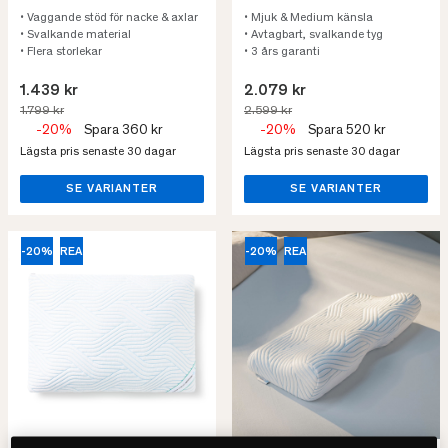
• Vaggande stöd för nacke & axlar
• Mjuk & Medium känsla
• Svalkande material
• Avtagbart, svalkande tyg
• Flera storlekar
• 3 års garanti
1.439 kr
2.079 kr
1.799 kr
2.599 kr
-20%
Spara 360 kr
-20%
Spara 520 kr
Lägsta pris senaste 30 dagar
Lägsta pris senaste 30 dagar
SE VARIANTER
SE VARIANTER
-20%
REA
-20%
REA