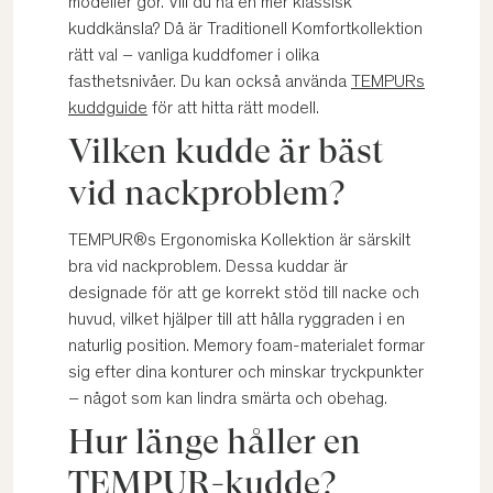
modeller gör. Vill du ha en mer klassisk
kuddkänsla? Då är Traditionell Komfortkollektion
rätt val – vanliga kuddfomer i olika
fasthetsnivåer. Du kan också använda
TEMPURs
kuddguide
för att hitta rätt modell.
Vilken kudde är bäst
vid nackproblem?
TEMPUR®s Ergonomiska Kollektion är särskilt
bra vid nackproblem. Dessa kuddar är
designade för att ge korrekt stöd till nacke och
huvud, vilket hjälper till att hålla ryggraden i en
naturlig position. Memory foam-materialet formar
sig efter dina konturer och minskar tryckpunkter
– något som kan lindra smärta och obehag.
Hur länge håller en
TEMPUR-kudde?