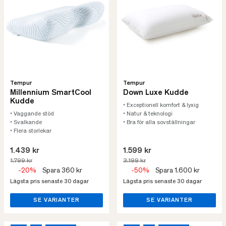
Tempur
Tempur
Millennium SmartCool
Down Luxe Kudde
Kudde
• Exceptionell komfort & lyxig
• Vaggande stöd
• Natur & teknologi
• Svalkande
• Bra för alla sovställningar
• Flera storlekar
1.439 kr
1.599 kr
1.799 kr
3.199 kr
-20%
Spara 360 kr
-50%
Spara 1.600 kr
Lägsta pris senaste 30 dagar
Lägsta pris senaste 30 dagar
SE VARIANTER
SE VARIANTER