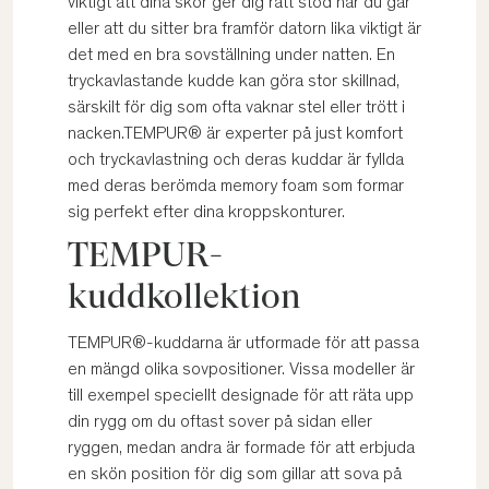
viktigt att dina skor ger dig rätt stöd när du går
eller att du sitter bra framför datorn lika viktigt är
det med en bra sovställning under natten. En
tryckavlastande kudde kan göra stor skillnad,
särskilt för dig som ofta vaknar stel eller trött i
nacken.TEMPUR® är experter på just komfort
och tryckavlastning och deras kuddar är fyllda
med deras berömda memory foam som formar
sig perfekt efter dina kroppskonturer.
TEMPUR-
kuddkollektion
TEMPUR®-kuddarna är utformade för att passa
en mängd olika sovpositioner. Vissa modeller är
till exempel speciellt designade för att räta upp
din rygg om du oftast sover på sidan eller
ryggen, medan andra är formade för att erbjuda
en skön position för dig som gillar att sova på