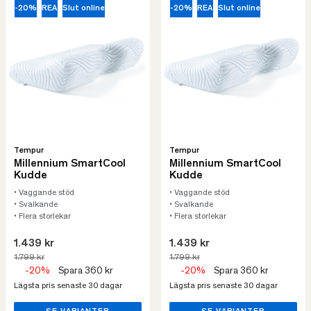
-20%
REA
Slut online
-20%
REA
Slut online
Tempur
Tempur
Millennium SmartCool
Millennium SmartCool
Kudde
Kudde
• Vaggande stöd
• Vaggande stöd
• Svalkande
• Svalkande
• Flera storlekar
• Flera storlekar
1.439 kr
1.439 kr
1.799 kr
1.799 kr
-20%
Spara 360 kr
-20%
Spara 360 kr
Lägsta pris senaste 30 dagar
Lägsta pris senaste 30 dagar