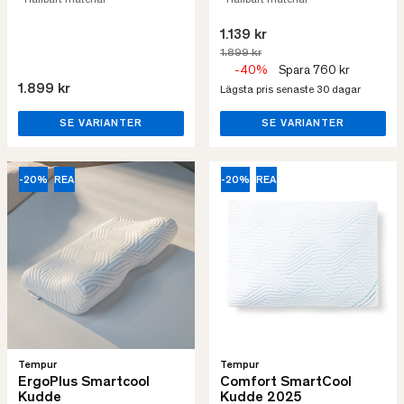
• Hållbart material
• Hållbart material
1.139 kr
1.899 kr
-40%
Spara 760 kr
1.899 kr
Lägsta pris senaste 30 dagar
SE VARIANTER
SE VARIANTER
-20%
REA
-20%
REA
Tempur
Tempur
ErgoPlus Smartcool
Comfort SmartCool
Kudde
Kudde 2025