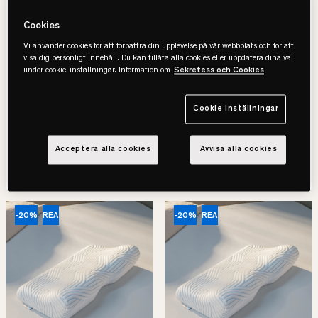
Tempur
Tempur
Comfort SmartCool
ErgoPlus Smartcool
Cookies
Kudde 2025
Kudde
Vi använder cookies för att förbättra din upplevelse på vår webbplats och för att
• Mjuk & Medium känsla
• Vaggande stöd för nacke & axlar
visa dig personligt innehåll. Du kan tillåta alla cookies eller uppdatera dina val
• Avtagbart, svalkande tyg
• Svalkande material
under cookie-inställningar. Information om
Sekretess och Cookies
• 3 års garanti
• Flera storlekar
2.079 kr
1.439 kr
Cookie inställningar
2.599 kr
1.799 kr
-20%
Spara 520 kr
-20%
Spara 360 kr
Lägsta pris senaste 30 dagar
Lägsta pris senaste 30 dagar
Acceptera alla cookies
Avvisa alla cookies
SE VARIANTER
SE VARIANTER
-20%
REA
-20%
REA