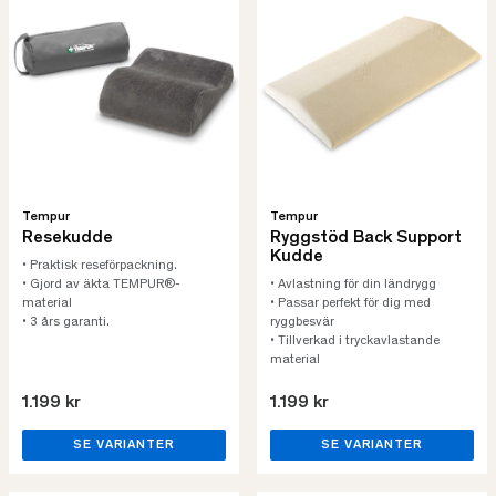
Tempur
Tempur
Resekudde
Ryggstöd Back Support
Kudde
• Praktisk reseförpackning.
• Gjord av äkta TEMPUR®-
• Avlastning för din ländrygg
material
• Passar perfekt för dig med
• 3 års garanti.
ryggbesvär
• Tillverkad i tryckavlastande
material
1.199 kr
1.199 kr
SE VARIANTER
SE VARIANTER