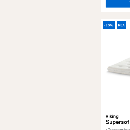
-20%
REA
Viking
Superso