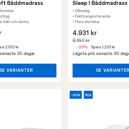
oft Bäddmadrass
Sleep I Bäddmadrass
 storlekar
• Oliksidig
tchtyg
• Fukttransporterande
ar fukt och värme.
• Flera storlekar
r
4.931 kr
6.164 kr
ra 2.100 kr
-20%
Spara 1.233 kr
 senaste 30 dagar
Lägsta pris senaste 30 dag
SE VARIANTER
SE VARIANTE
-20%
REA