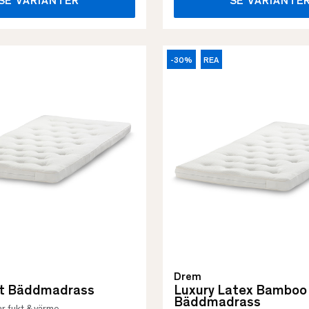
SE VARIANTER
SE VARIANTE
-30%
REA
Drem
ft Bäddmadrass
Luxury Latex Bamboo
Bäddmadrass