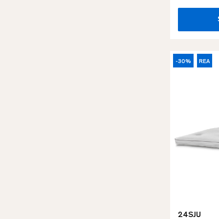
-30%
REA
24SJU