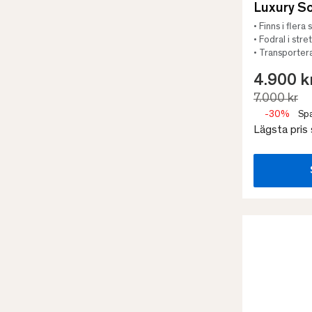
Luxury S
• Finns i flera
• Fodral i stre
• Transporter
4.900 k
7.000 kr
-30%
Spa
Lägsta pris