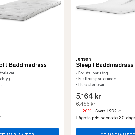
Jensen
Soft Bäddmadrass
Sleep I Bäddmadrass 
 storlekar
• För ställbar säng
tchtyg
• Fukttransporterande
t
• Flera storlekar
5.164 kr
6.456 kr
-20%
Spara 1.292 kr
r
Lägsta pris senaste 30 dag