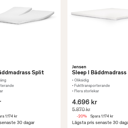
Jensen
Bäddmadrass Split
Sleep I Bäddmadrass
säng
• Oliksidig
rterande
• Fukttransporterande
ar
• Flera storlekar
r
4.696 kr
5.870 kr
ra 1.174 kr
-20%
Spara 1.174 kr
 senaste 30 dagar
Lägsta pris senaste 30 dag