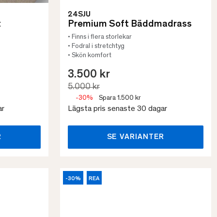
24SJU
t
Premium Soft Bäddmadrass
• Finns i flera storlekar
• Fodral i stretchtyg
• Skön komfort
3.500 kr
5.000 kr
-30%
Spara 1.500 kr
ar
Lägsta pris senaste 30 dagar
R
SE VARIANTER
-30%
REA