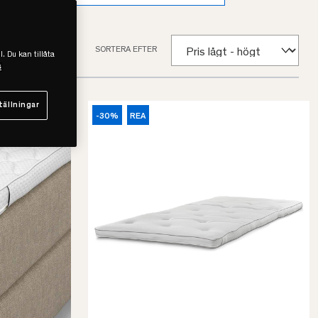
SORTERA EFTER
l. Du kan tillåta
s
tällningar
-30%
REA