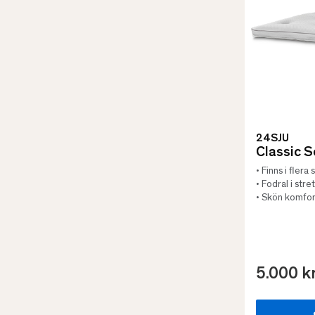
24SJU
Classic 
• Finns i flera
• Fodral i stre
• Skön komfor
5.000 k