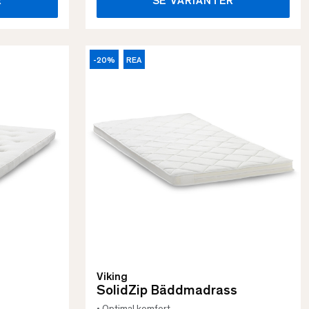
R
SE VARIANTER
-20%
REA
Viking
SolidZip Bäddmadrass