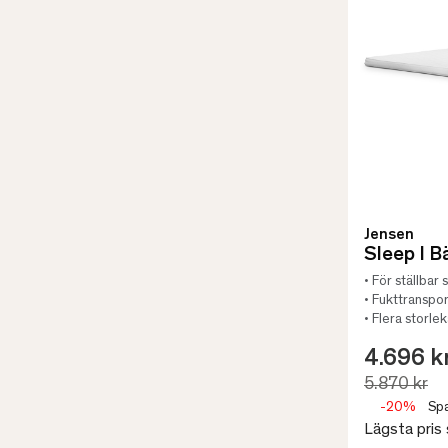
Jensen
Sleep I 
• För ställbar 
• Fukttranspo
• Flera storlek
4.696 k
5.870 kr
-20%
Spa
Lägsta pris