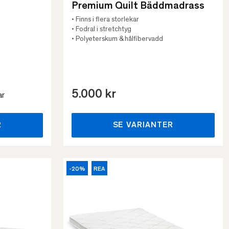
Premium Quilt Bäddmadrass
• Finns i flera storlekar
• Fodral i stretchtyg
• Polyeterskum & hålfibervadd
5.000 kr
ar
R
SE VARIANTER
-20%
REA