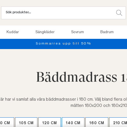
Kuddar
Sängkläder
Sovrum
Badrum
Provsov upp till 100 nätter. Läs mer
Bäddmadrass 
är har vi samlat alla våra bäddmadrasser i 180 cm. Välj bland flera o
måtten 180x200 och 180x210
0 CM
105 CM
120 CM
140 CM
160 CM
210 C