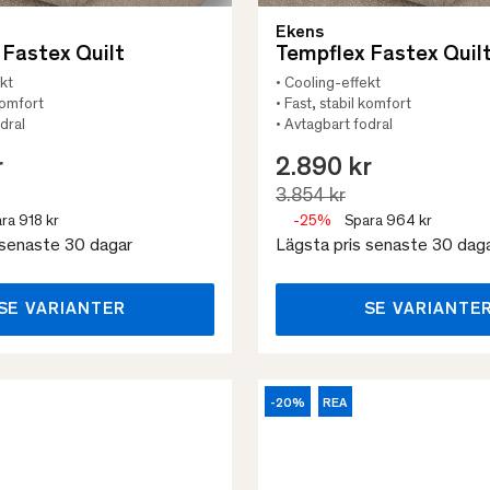
Ekens
 Fastex Quilt
Tempflex Fastex Quil
kt
• Cooling-effekt
 komfort
• Fast, stabil komfort
dral
• Avtagbart fodral
r
2.890 kr
3.854 kr
ra 918 kr
-25%
Spara 964 kr
 senaste 30 dagar
Lägsta pris senaste 30 dag
SE VARIANTER
SE VARIANTE
-20%
REA