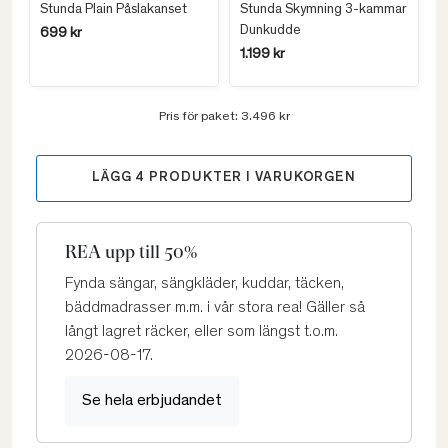
Stunda Plain Påslakanset
Stunda Skymning 3-kammar
Dunkudde
699 kr
1.199 kr
Pris för paket:
3.496 kr
LÄGG
4
PRODUKTER I VARUKORGEN
REA upp till 50%
Fynda sängar, sängkläder, kuddar, täcken,
bäddmadrasser m.m. i vår stora rea! Gäller så
långt lagret räcker, eller som längst t.o.m.
2026-08-17.
Se hela erbjudandet