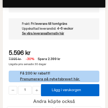
180x200
Frakt:
Fri leverans till tomtgräns
Uppskattad leveranstid:
4-6 veckor
Se våra leveransalternativ här
5.596 kr
7.995 kr
-30%
Spara 2.399 kr
Lägsta pris senaste 30 dagar
Få 200 kr rabatt!
Prenumerera på nyhetsbrevet här.
Lägg i varukorgen
Andra köpte också