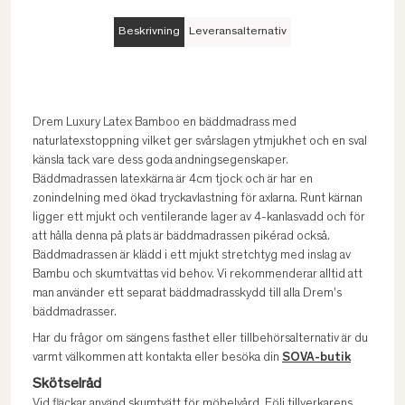
Beskrivning
Leveransalternativ
Drem Luxury Latex Bamboo en bäddmadrass med
naturlatexstoppning vilket ger svårslagen ytmjukhet och en sval
känsla tack vare dess goda andningsegenskaper.
Bäddmadrassen latexkärna är 4cm tjock och är har en
zonindelning med ökad tryckavlastning för axlarna. Runt kärnan
ligger ett mjukt och ventilerande lager av 4-kanlasvadd och för
att hålla denna på plats är bäddmadrassen pikérad också.
Bäddmadrassen är klädd i ett mjukt stretchtyg med inslag av
Bambu och skumtvättas vid behov. Vi rekommenderar alltid att
man använder ett separat bäddmadrasskydd till alla Drem's
bäddmadrasser.
Har du frågor om sängens fasthet eller tillbehörsalternativ är du
varmt välkommen att kontakta eller besöka din
SOVA-butik
Skötselråd
Vid fläckar använd skumtvätt för möbelvård. Följ tillverkarens