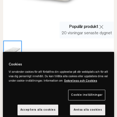
Populär produkt
20 visningar senaste dygnet
Cookies
Drem
Vi använder cookies för att förbättra din upplevelse på vår webbplats och för att
Luxury Latex Bamboo
visa dig personligt innehåll. Du kan tillåta alla cookies eller uppdatera dina val
under cookie-inställningar. Information om
Sekretess och Cookies
Bäddmadrass
Cookie inställningar
Välj storlek
Acceptera alla cookies
Avvisa alla cookies