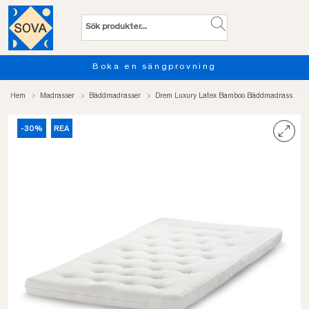
Boka en sängprovning
Hem
Madrasser
Bäddmadrasser
Drem Luxury Latex Bamboo Bäddmadrass
-30%
REA