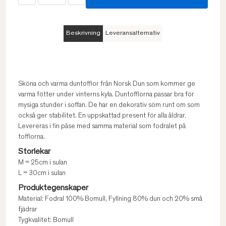
Beskrivning
Leveransalternativ
Sköna och varma duntofflor från Norsk Dun som kommer ge
varma fötter under vinterns kyla. Duntofflorna passar bra för
mysiga stunder i soffan. De har en dekorativ söm runt om som
också ger stabilitet. En uppskattad present för alla åldrar.
Levereras i fin påse med samma material som fodralet på
tofflorna.
Storlekar
M = 25cm i sulan
L = 30cm i sulan
Produktegenskaper
Material: Fodral 100% Bomull, Fyllning 80% dun och 20% små
fjädrar
Tygkvalitet: Bomull