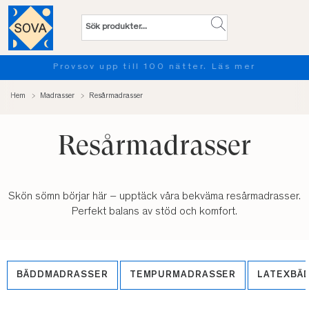
Provsov upp till 100 nätter. Läs mer
Hem
Madrasser
Resårmadrasser
Resårmadrasser
Skön sömn börjar här – upptäck våra bekväma resårmadrasser.
Perfekt balans av stöd och komfort.
BÄDDMADRASSER
TEMPURMADRASSER
LATEXBÄ