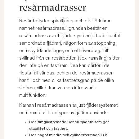
resårmadrasser
Resår betyder spiralfjäder, och det förklarar
namnet resårmadrass. I grunden består en
resårmadrass av ett fjädersystem (ett stort antal
samordnade fjädrar), någon form av stoppning
och skyddande lager, och ett överdrag. Till
skillnad från en resårbotten (t.ex. ramsäng) sitter
den inte på en fast ram. Den kan därför i de
flesta fall vändas, och en del resårmadrasser
har till och med olika fasthetsgrad på de olika
sidorna, vilket kan vara en intressant
multifunktion.
Kärnan i resårmadrassen är just fjädersystemet
och framförallt tre typer av fjädrar används:
Den timglasformade Bonell-fjädern som ger
stabilitet och fasthet.
Den något mindre och cylinderformade LFK-