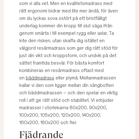
som vi alla vet. Men en kvalitetsmadrass med
rätt ergonomi bidrar med lite mer ändå, för även
om du lyckas sova ostört på ett bristfälligt
underlag kommer din kropp till slut säga ifrån
genom smärta i till exempel rygg eller axlar. Ta
inte den risken, utan skaffa dig istället en
välgjord resårmadrass som ger dig rätt stöd för
just din vikt och kroppsform, och undvik på det
sättet framtida besvär. För bästa komfort
kombineras en resårmadrass oftast med
en
bäddmadrass
eller plymå. Mellanmadrassen
kallar vi den som ligger mellan din sängbotten
och bäddmadrassen – och den spelar en viktig
roll i att ge rätt stöd och stabilitet. Vi erbjuder
madrasser i storlekarna 80x200, 90x200,
100x200, 105x200, 120x200, 140x200,
160x200, 180x200 och fler.
Fjädrande