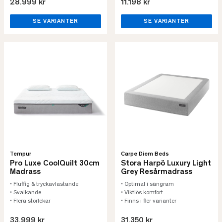
28.999 kr
11.198 kr
SE VARIANTER
SE VARIANTER
Tempur
Carpe Diem Beds
Pro Luxe CoolQuilt 30cm
Stora Harpö Luxury Light
Madrass
Grey Resårmadrass
• Fluffig & tryckavlastande
• Optimal i sängram
• Svalkande
• Viktlös komfort
• Flera storlekar
• Finns i fler varianter
33.999 kr
31.350 kr