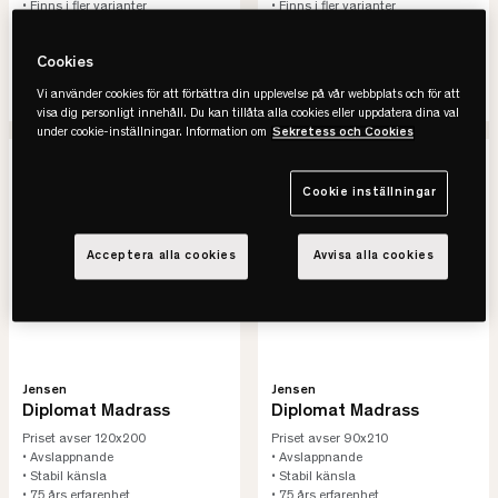
• Finns i fler varianter
• Finns i fler varianter
20.230 kr
37.200 kr
Cookies
SE VARIANTER
SE VARIANTER
Vi använder cookies för att förbättra din upplevelse på vår webbplats och för att
visa dig personligt innehåll. Du kan tillåta alla cookies eller uppdatera dina val
under cookie-inställningar. Information om
Sekretess och Cookies
Cookie inställningar
Acceptera alla cookies
Avvisa alla cookies
Jensen
Jensen
Diplomat Madrass
Diplomat Madrass
Priset avser 120x200
Priset avser 90x210
• Avslappnande
• Avslappnande
• Stabil känsla
• Stabil känsla
• 75 års erfarenhet
• 75 års erfarenhet