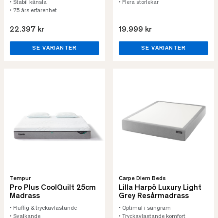
• Stabil känsla
• Flera storlekar
• 75 års erfarenhet
22.397 kr
19.999 kr
SE VARIANTER
SE VARIANTER
Tempur
Carpe Diem Beds
Pro Plus CoolQuilt 25cm
Lilla Harpö Luxury Light
Madrass
Grey Resårmadrass
• Fluffig & tryckavlastande
• Optimal i sängram
• Svalkande
• Tryckavlastande komfort