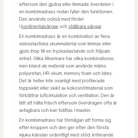
eftersom den gjutna eller limmade överdelen i
en kombimadrass redan fyller den funktionen.
Den används också med fördel
i
kontinentalsängar
och
ställbara sängar
.
En kombimadrass är en kombination av flera
viskoelastiska skummaterial som limmas eller
gjuts ihop till en tryckavlastande och följsam
enhet. Olika tillverkare har olika kombinationer,
men bland de material som används märks
polyuretan, HR-skum, memory foam och latex.
Det är heller inte ovanligt med profilerade
toppskikt eller skikt av kokosnötmaterial som
förbättrar luftcirkulation och ventilation. Den är
lätt att hålla fräsch eftersom överdragen ofta är
avtagbara och kan tvättas i maskin.
En kombimadrass har förmågan att forma sig
efter kroppen och den ger efter den första
mjuka känslan ordentligt med stöd. Irriterande