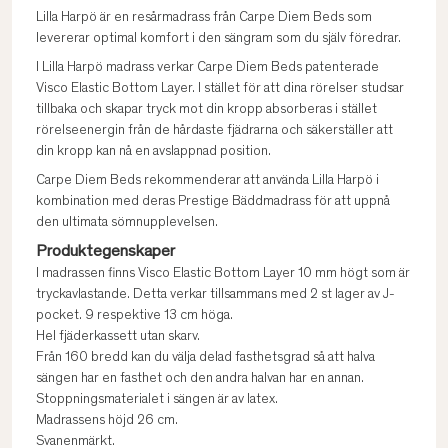
Lilla Harpö är en resårmadrass från Carpe Diem Beds som
levererar optimal komfort i den sängram som du själv föredrar.
I Lilla Harpö madrass verkar Carpe Diem Beds patenterade
Visco Elastic Bottom Layer. I stället för att dina rörelser studsar
tillbaka och skapar tryck mot din kropp absorberas i stället
rörelseenergin från de hårdaste fjädrarna och säkerställer att
din kropp kan nå en avslappnad position.
Carpe Diem Beds rekommenderar att använda Lilla Harpö i
kombination med deras Prestige Bäddmadrass för att uppnå
den ultimata sömnupplevelsen.
Produktegenskaper
I madrassen finns Visco Elastic Bottom Layer 10 mm högt som är
tryckavlastande. Detta verkar tillsammans med 2 st lager av J-
pocket. 9 respektive 13 cm höga.
Hel fjäderkassett utan skarv.
Från 160 bredd kan du välja delad fasthetsgrad så att halva
sängen har en fasthet och den andra halvan har en annan.
Stoppningsmaterialet i sängen är av latex.
Madrassens höjd 26 cm.
Svanenmärkt.