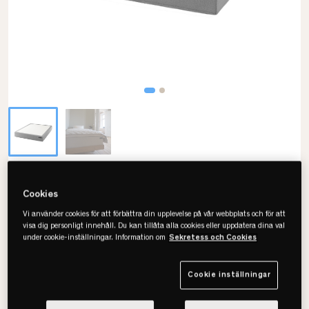
Carpe Diem Beds
Cookies
Lilla Harpö Luxury Light Grey
Resårmadrass
Vi använder cookies för att förbättra din upplevelse på vår webbplats och för att
visa dig personligt innehåll. Du kan tillåta alla cookies eller uppdatera dina val
under cookie-inställningar. Information om
Sekretess och Cookies
• Optimal i sängram
• Tryckavlastande komfort
• Finns i fler varianter
Cookie inställningar