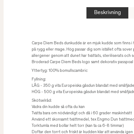
Beskrivning
Carpe Diem Beds dunkudde är en mjuk kudde som finns i två
på rygg eller mage. Hög passar dig som istället ofta sover
allergener genom att dunet har tvättats, steriliserats och 
Broderad Carpe Diem Beds logo samt dekorativ passpoal i s
Yttertyg: 100% bomullscambric
Fyllning:
LÅG - 350 g vita Europeiska gåsdun blandat med småfjäder
HÖG - 500 g vita Europeiska gåsdun blandat med småfjädra
Skötselråd:
Vädra din kudde så ofta du kan
Tvätta bara om nödvändigt och då i 60 grader maskintvätt
Använd ett skonsamt tvättmedel, tex Engmo Dun tvättme
Torktumla med bollar helt torr (kan ta ca 6-8 timmar)
Doftar den torrt och friskt är kudden klar att använda igen