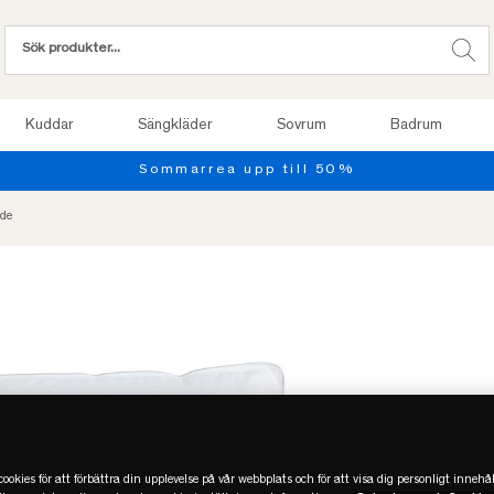
Kuddar
Sängkläder
Sovrum
Badrum
Sommarrea upp till 50%
dde
ookies för att förbättra din upplevelse på vår webbplats och för att visa dig personligt innehål