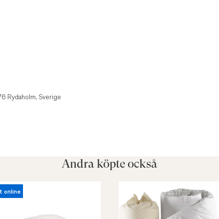
1
 76 Rydaholm, Sverige
Andra köpte också
t online