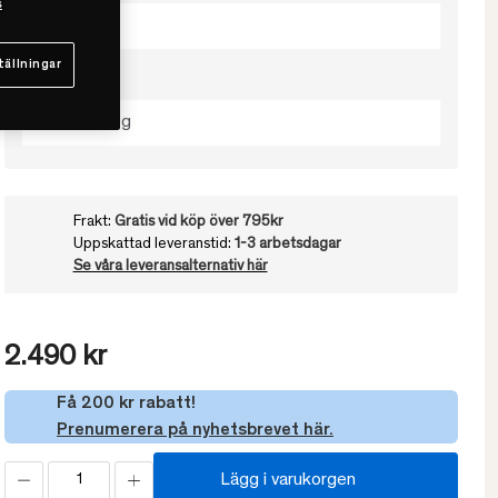
s
50x60
tällningar
Välj Höjd
Hög / 500g
Frakt:
Gratis vid köp över 795kr
Uppskattad leveranstid:
1-3 arbetsdagar
Se våra leveransalternativ här
2.490 kr
Få 200 kr rabatt!
Prenumerera på nyhetsbrevet här.
Lägg i varukorgen