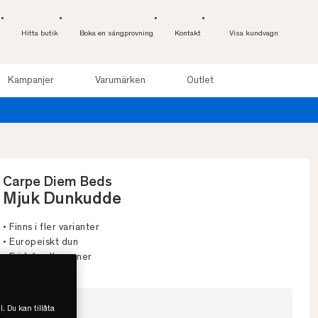
Hitta butik
Boka en sängprovning
Kontakt
Visa kundvagn
Kampanjer
Varumärken
Outlet
Carpe Diem Beds
Mjuk Dunkudde
• Finns i fler varianter
• Europeiskt dun
• Fri från allergener
Välj storlek
l. Du kan tillåta