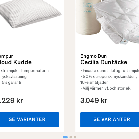
empur
Engmo Dun
loud Kudde
Cecilia Duntäcke
Extra mjukt Tempurmaterial
• Finaste dunet- luftigt och mjuk
Tryckavlastning
• 90% europeisk myskanddun,
3 års garanti
10% småfjäder.
• Välj värmenivå och storlek.
.229 kr
3.049 kr
SE VARIANTER
SE VARIANTER