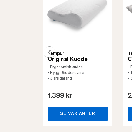
Tempur
T
Original Kudde
C
• Ergonomisk kudde
• 
• Rygg- & sidosovare
• 
• 3 års garanti
• 
1.399 kr
2
SE VARIANTER