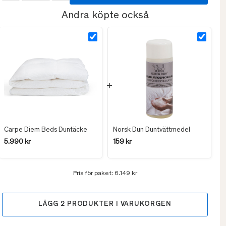
Andra köpte också
Carpe Diem Beds Duntäcke
Norsk Dun Duntvättmedel
5.990 kr
159 kr
Pris för paket:
6.149 kr
LÄGG
2
PRODUKTER I VARUKORGEN