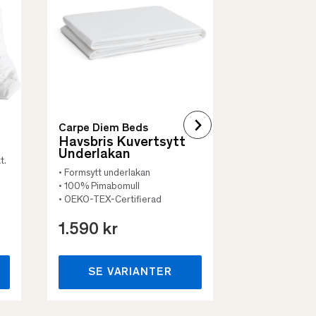
• Skyddar säng
• Vadderat
• Flera storleka
Carpe Diem Beds
Havsbris Kuvertsytt
Underlakan
t.
• Formsytt underlakan
• 100% Pimabomull
• OEKO-TEX-Certifierad
1.590 kr
659 kr
SE VARIANTER
SE VA