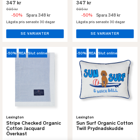
347 kr
347 kr
695 kr
695 kr
-50%
Spara 348 kr
-50%
Spara 348 kr
Lägsta pris senaste 30 dagar
Lägsta pris senaste 30 dagar
SE VARIANTER
SE VARIANTER
-50%
REA
Slut online
-50%
REA
Slut online
Lexington
Lexington
Stripe Checked Organic
Sun Surf Organic Cotton
Cotton Jacquard
Twill Prydnadskudde
Överkast