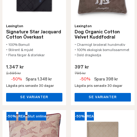
Lexington
Lexington
Signature Star Jacquard
Dog Organic Cotton
Cotton Överkast
Velvet Kuddfodral
• 100% Bomull
• Charmigt broderat hundmotiv
• Stilrent & mjukt
• 100% ekologisk bomullssammet
• Flera färger & storlekar
• Dold dragkedja
1.347 kr
397 kr
2.695 kr
795 kr
-50%
Spara 1.348 kr
-50%
Spara 398 kr
Lägsta pris senaste 30 dagar
Lägsta pris senaste 30 dagar
SE VARIANTER
SE VARIANTER
-50%
REA
Slut online
-50%
REA