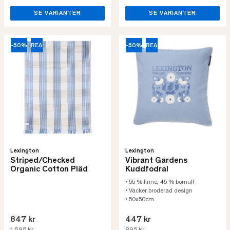
SE VARIANTER
SE VARIANTER
-50%
REA
-50%
REA
Lexington
Lexington
Striped/Checked
Vibrant Gardens
Organic Cotton Pläd
Kuddfodral
• 55 % linne, 45 % bomull
• Vacker broderad design
• 50x50cm
847 kr
447 kr