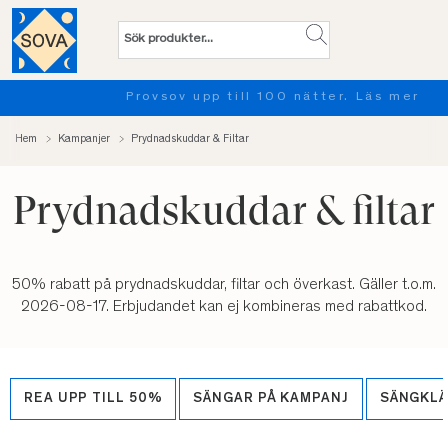
Provsov upp till 100 nätter. Läs mer
Hem
Kampanjer
Prydnadskuddar & Filtar
Prydnadskuddar & filtar
50% rabatt på prydnadskuddar, filtar och överkast. Gäller t.o.m.
2026-08-17. Erbjudandet kan ej kombineras med rabattkod.
REA UPP TILL 50%
SÄNGAR PÅ KAMPANJ
SÄNGKL