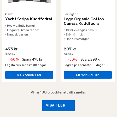
Gant
Lexington
Yacht Stripe Kuddfodral
Logo Organic Cotton
Canvas Kuddfodral
• Högkvalitativ bomull
• Eleganta, breda ränder
• 100% ekologisk bomull
• Nautisk design
• Skön & mjuk
• Finns i fler färger
475 kr
297 kr
950 kr
595 kr
-50%
Spara 475 kr
-50%
Spara 298 kr
Lägsta pris senaste 30 dagar
Lägsta pris senaste 30 dagar
SE VARIANTER
SE VARIANTER
100
Vi har
produkter att välja mellan
VISA FLER