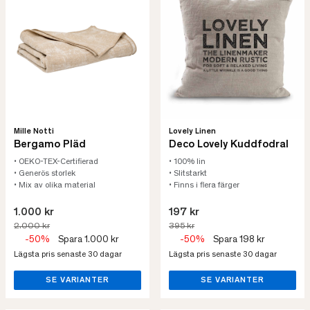
Mille Notti
Lovely Linen
Bergamo Pläd
Deco Lovely Kuddfodral
• OEKO-TEX-Certifierad
• 100% lin
• Generös storlek
• Slitstarkt
• Mix av olika material
• Finns i flera färger
1.000 kr
197 kr
2.000 kr
395 kr
-50%
Spara 1.000 kr
-50%
Spara 198 kr
Lägsta pris senaste 30 dagar
Lägsta pris senaste 30 dagar
SE VARIANTER
SE VARIANTER