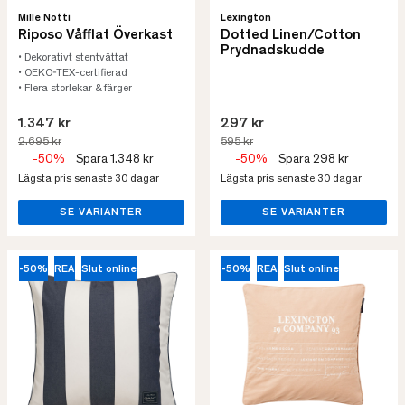
Mille Notti
Lexington
Riposo Våfflat Överkast
Dotted Linen/Cotton
Prydnadskudde
• Dekorativt stentvättat
• OEKO-TEX-certifierad
• Flera storlekar & färger
1.347 kr
297 kr
2.695 kr
595 kr
-50%
Spara 1.348 kr
-50%
Spara 298 kr
Lägsta pris senaste 30 dagar
Lägsta pris senaste 30 dagar
SE VARIANTER
SE VARIANTER
-50%
REA
Slut online
-50%
REA
Slut online