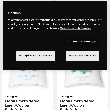
1.897 kr
297 kr
3.795 kr
595 kr
Cookies
-50%
Spara 1.898 kr
-50%
Spara 298 kr
Vi använder cookies för att förbättra din upplevelse på vår webbplats och för att
Lägsta pris senaste 30 dagar
Lägsta pris senaste 30 dagar
visa dig personligt innehåll. Du kan tillåta alla cookies eller uppdatera dina val
under cookie-inställningar. Information om
Sekretess och Cookies
SE VARIANTER
SE VARIANTER
Cookie inställningar
-50%
REA
Slut online
-50%
REA
Acceptera alla cookies
Avvisa alla cookies
Lexington
Lexington
Floral Embroidered
Floral Embroidered
Linen/Cotton
Linen/Cotton
Kuddfodral
Kuddfodral