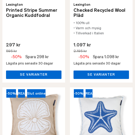
Lexington
Lexington
Printed Stripe Summer
Checked Recycled Wool
Organic Kuddfodral
Pläd
• 100% ull
• Varm och mysig
• Tillverkad i Italien
297 kr
1.097 kr
595 kr
2.195 kr
-50%
Spara 298 kr
-50%
Spara 1.098 kr
Lägsta pris senaste 30 dagar
Lägsta pris senaste 30 dagar
SE VARIANTER
SE VARIANTER
-50%
REA
Slut online
-50%
REA