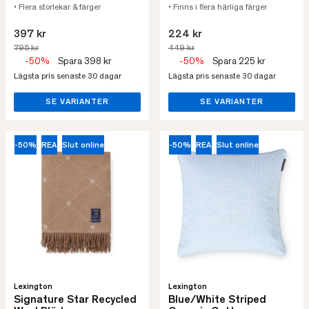
• Flera storlekar & färger
• Finns i flera härliga färger
397 kr
224 kr
795 kr
449 kr
-50%
Spara 398 kr
-50%
Spara 225 kr
Lägsta pris senaste 30 dagar
Lägsta pris senaste 30 dagar
SE VARIANTER
SE VARIANTER
-50%
REA
Slut online
-50%
REA
Slut online
Lexington
Lexington
Signature Star Recycled
Blue/White Striped