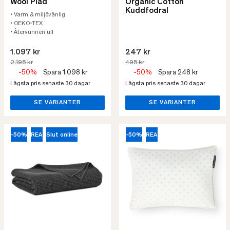
Wool Pläd
Organic Cotton
Kuddfodral
• Varm & miljövänlig
• OEKO-TEX
• Återvunnen ull
1.097 kr
247 kr
2.195 kr
495 kr
-50%
Spara 1.098 kr
-50%
Spara 248 kr
Lägsta pris senaste 30 dagar
Lägsta pris senaste 30 dagar
SE VARIANTER
SE VARIANTER
-50%
REA
Slut online
-50%
REA