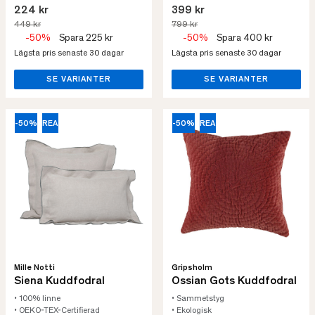
224 kr
399 kr
449 kr
799 kr
-50%
Spara 225 kr
-50%
Spara 400 kr
Lägsta pris senaste 30 dagar
Lägsta pris senaste 30 dagar
SE VARIANTER
SE VARIANTER
-50%
REA
-50%
REA
Mille Notti
Gripsholm
Siena Kuddfodral
Ossian Gots Kuddfodral
• 100% linne
• Sammetstyg
• OEKO-TEX-Certifierad
• Ekologisk