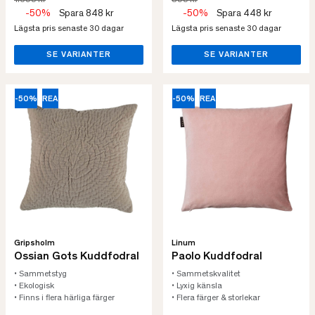
1.695 kr
895 kr
-50%
Spara 848 kr
-50%
Spara 448 kr
Lägsta pris senaste 30 dagar
Lägsta pris senaste 30 dagar
SE VARIANTER
SE VARIANTER
-50%
REA
-50%
REA
Gripsholm
Linum
Ossian Gots Kuddfodral
Paolo Kuddfodral
• Sammetstyg
• Sammetskvalitet
• Ekologisk
• Lyxig känsla
• Finns i flera härliga färger
• Flera färger & storlekar