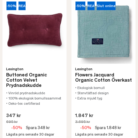
-50%
REA
-50%
REA
Slut online
Lexington
Lexington
Buttoned Organic
Flowers Jacquard
Cotton Velvet
Organic Cotton Överkast
Prydnadskudde
• Ekologisk bomull
• Vinröd prydnadskudde
• Stenvtättad design
• 100% ekologisk bomullssammet
• Extra mjukt tyg
• Oeko-tex certifierad
347 kr
1.847 kr
695 kr
3.695 kr
-50%
Spara 348 kr
-50%
Spara 1.848 kr
Lägsta pris senaste 30 dagar
Lägsta pris senaste 30 dagar