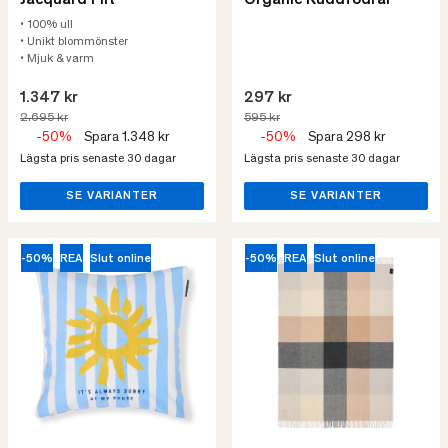
Jacquard Filt
Organic Kuddfodral
• 100% ull
• Unikt blommönster
• Mjuk & varm
1.347 kr
297 kr
2.695 kr
595 kr
-50%
Spara 1.348 kr
-50%
Spara 298 kr
Lägsta pris senaste 30 dagar
Lägsta pris senaste 30 dagar
SE VARIANTER
SE VARIANTER
-50%
REA
Slut online
-50%
REA
Slut online