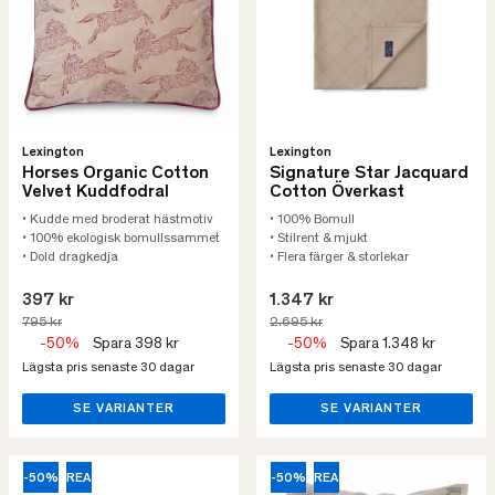
Lexington
Lexington
Horses Organic Cotton
Signature Star Jacquard
Velvet Kuddfodral
Cotton Överkast
• Kudde med broderat hästmotiv
• 100% Bomull
• 100% ekologisk bomullssammet
• Stilrent & mjukt
• Dold dragkedja
• Flera färger & storlekar
397 kr
1.347 kr
795 kr
2.695 kr
-50%
Spara 398 kr
-50%
Spara 1.348 kr
Lägsta pris senaste 30 dagar
Lägsta pris senaste 30 dagar
SE VARIANTER
SE VARIANTER
-50%
REA
-50%
REA