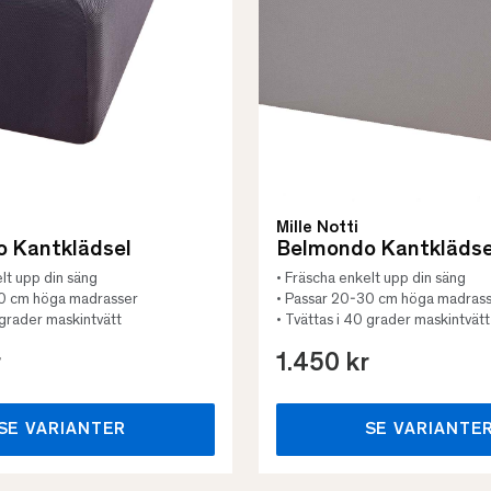
Mille Notti
 Kantklädsel
Belmondo Kantklädse
lt upp din säng
• Fräscha enkelt upp din säng
30 cm höga madrasser
• Passar 20-30 cm höga madras
 grader maskintvätt
• Tvättas i 40 grader maskintvätt
r
1.450 kr
SE VARIANTER
SE VARIANTE