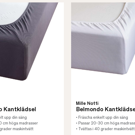
Mille Notti
 Kantklädsel
Belmondo Kantklädse
lt upp din säng
• Fräscha enkelt upp din säng
30 cm höga madrasser
• Passar 20-30 cm höga madras
 grader maskintvätt
• Tvättas i 40 grader maskintvätt