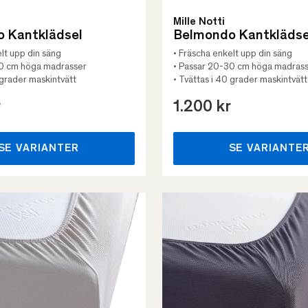
Mille Notti
 Kantklädsel
Belmondo Kantklädse
lt upp din säng
• Fräscha enkelt upp din säng
30 cm höga madrasser
• Passar 20-30 cm höga madras
 grader maskintvätt
• Tvättas i 40 grader maskintvätt
r
1.200 kr
SE VARIANTER
SE VARIANTE