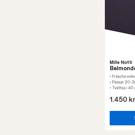
Mille Notti
Belmondo
• Fräscha enke
• Passar 20-
• Tvättas i 40
1.450 k