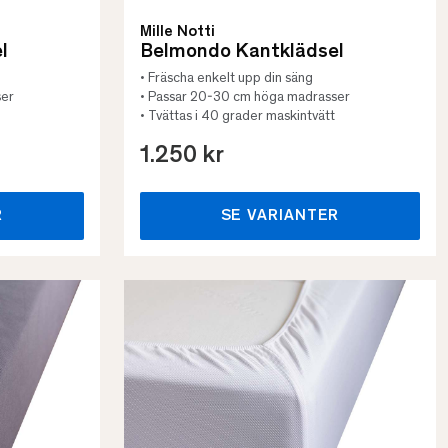
Mille Notti
l
Belmondo Kantklädsel
• Fräscha enkelt upp din säng
ser
• Passar 20-30 cm höga madrasser
• Tvättas i 40 grader maskintvätt
1.250 kr
R
SE VARIANTER