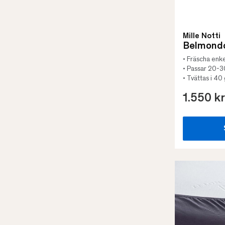
Mille Notti
Belmondo
• Fräscha enke
• Passar 20-
• Tvättas i 40
1.550 kr