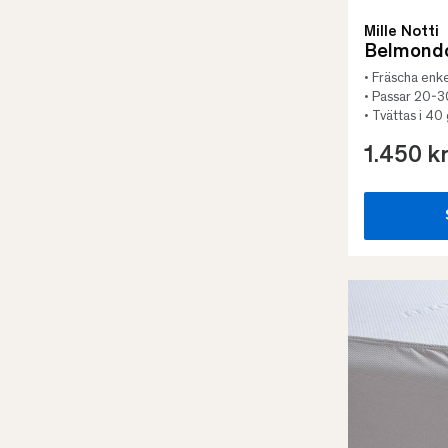
Mille Notti
Belmondo
• Fräscha enke
• Passar 20-
• Tvättas i 40
1.450 k