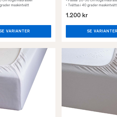
30 cm höga madrasser
• Passar 20-30 cm höga madras
 grader maskintvätt
• Tvättas i 40 grader maskintvätt
1.200 kr
SE VARIANTER
SE VARIANTE