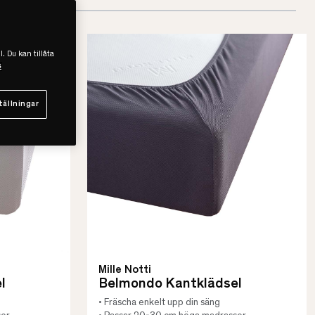
l. Du kan tillåta
s
tällningar
Mille Notti
l
Belmondo Kantklädsel
• Fräscha enkelt upp din säng