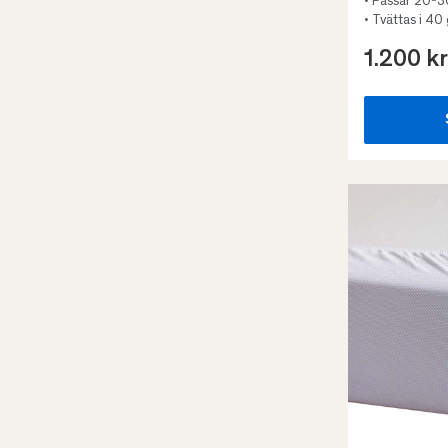
• Passar 20-
• Tvättas i 40
1.200 kr