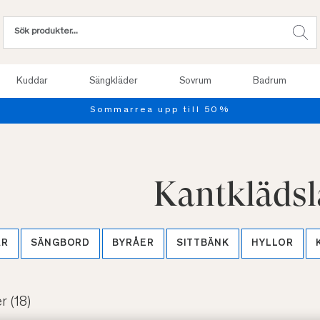
Kuddar
Sängkläder
Sovrum
Badrum
Provsov upp till 100 nätter. Läs mer
Kantklädsl
AR
SÄNGBORD
BYRÅER
SITTBÄNK
HYLLOR
er
(18)