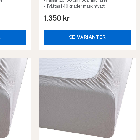
ser
• Passar 20-30 cm höga madrasser
• Tvättas i 40 grader maskintvätt
1.350 kr
R
SE VARIANTER