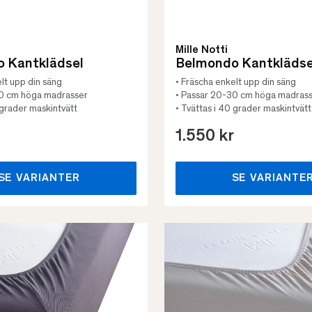
Mille Notti
 Kantklädsel
Belmondo Kantklädse
lt upp din säng
• Fräscha enkelt upp din säng
30 cm höga madrasser
• Passar 20-30 cm höga madras
 grader maskintvätt
• Tvättas i 40 grader maskintvätt
1.550 kr
SE VARIANTER
SE VARIANTE