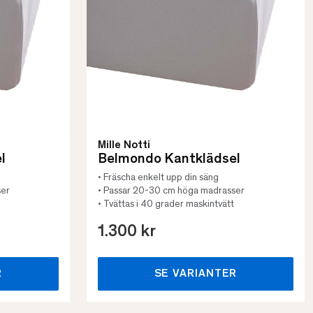
Mille Notti
l
Belmondo Kantklädsel
• Fräscha enkelt upp din säng
ser
• Passar 20-30 cm höga madrasser
• Tvättas i 40 grader maskintvätt
1.300 kr
R
SE VARIANTER