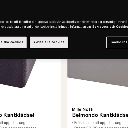
ookies för att förbättra din upplevelse på vår webbplats och för att visa dig personligt innehål
eller uppdatera dina val under cookie-inställningar. Information om
Sekretess och Cookie
a alla cookies
Avvisa alla cookies
Cookie ins
Mille Notti
 Kantklädsel
Belmondo Kantklädse
lt upp din säng
• Fräscha enkelt upp din säng