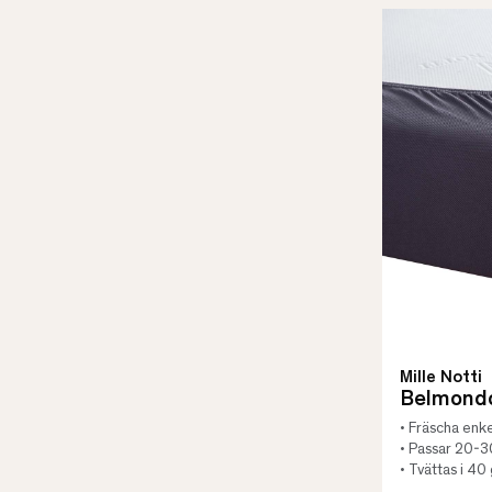
Mille Notti
Belmondo
• Fräscha enke
• Passar 20-
• Tvättas i 40