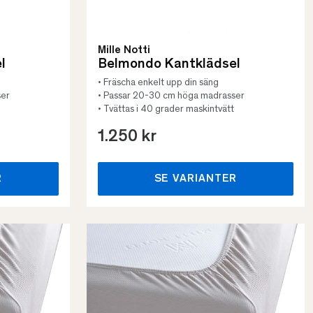
Mille Notti
l
Belmondo Kantklädsel
• Fräscha enkelt upp din säng
ser
• Passar 20-30 cm höga madrasser
• Tvättas i 40 grader maskintvätt
1.250 kr
R
SE VARIANTER