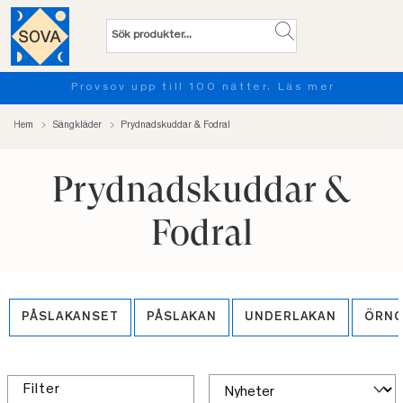
Provsov upp till 100 nätter. Läs mer
Hem
Sängkläder
Prydnadskuddar & Fodral
Prydnadskuddar &
Fodral
PÅSLAKANSET
PÅSLAKAN
UNDERLAKAN
ÖRN
Filter