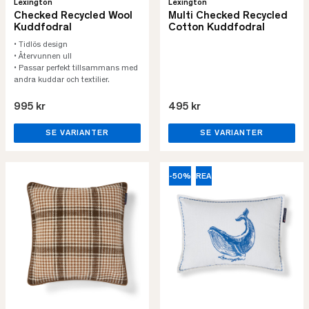
Lexington
Lexington
Checked Recycled Wool
Multi Checked Recycled
Kuddfodral
Cotton Kuddfodral
• Tidlös design
• Återvunnen ull
• Passar perfekt tillsammans med
andra kuddar och textilier.
995 kr
495 kr
SE VARIANTER
SE VARIANTER
-50%
REA