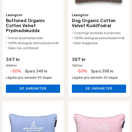
Lexington
Lexington
Buttoned Organic
Dog Organic Cotton
Cotton Velvet
Velvet Kuddfodral
Prydnadskudde
• Charmigt broderat hundmotiv
• Vinröd prydnadskudde
• 100% ekologisk bomullssammet
• 100% ekologisk bomullssammet
• Dold dragkedja
• Oeko-tex certifierad
347 kr
397 kr
695 kr
795 kr
-50%
Spara 348 kr
-50%
Spara 398 kr
Lägsta pris senaste 30 dagar
Lägsta pris senaste 30 dagar
SE VARIANTER
SE VARIANTER