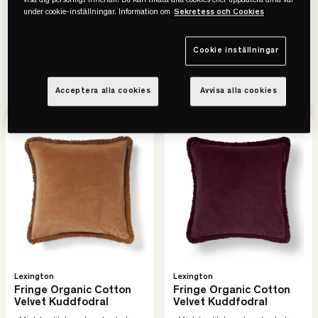
visa dig personligt innehåll. Du kan tillåta alla cookies eller uppdatera dina val
mjuk känsla och ett avslappnat
under cookie-inställningar. Information om
Sekretess och Cookies
uttryck
• Tidlös logotypdesign
Cookie inställningar
595 kr
595 kr
SE VARIANTER
SE VARIANTER
Acceptera alla cookies
Avvisa alla cookies
Lexington
Lexington
Fringe Organic Cotton
Fringe Organic Cotton
Velvet Kuddfodral
Velvet Kuddfodral