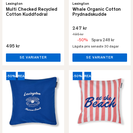
Lexington
Lexington
Multi Checked Recycled
Whale Organic Cotton
Cotton Kuddfodral
Prydnadskudde
247 kr
495 kr
-50%
Spara 248 kr
495 kr
Lägsta pris senaste 30 dagar
SE VARIANTER
SE VARIANTER
-50%
REA
-50%
REA