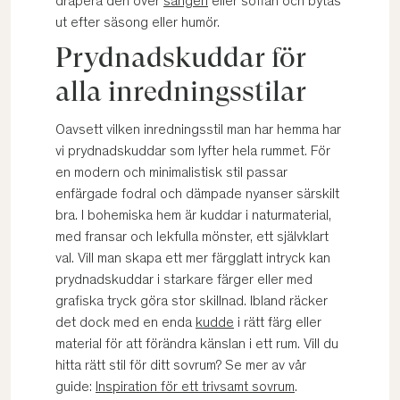
drapera den över
sängen
eller soffan och bytas
ut efter säsong eller humör.
Prydnadskuddar för
alla inredningsstilar
Oavsett vilken inredningsstil man har hemma har
vi prydnadskuddar som lyfter hela rummet. För
en modern och minimalistisk stil passar
enfärgade fodral och dämpade nyanser särskilt
bra. I bohemiska hem är kuddar i naturmaterial,
med fransar och lekfulla mönster, ett självklart
val. Vill man skapa ett mer färgglatt intryck kan
prydnadskuddar i starkare färger eller med
grafiska tryck göra stor skillnad. Ibland räcker
det dock med en enda
kudde
i rätt färg eller
material för att förändra känslan i ett rum. Vill du
hitta rätt stil för ditt sovrum? Se mer av vår
guide:
Inspiration för ett trivsamt sovrum
.