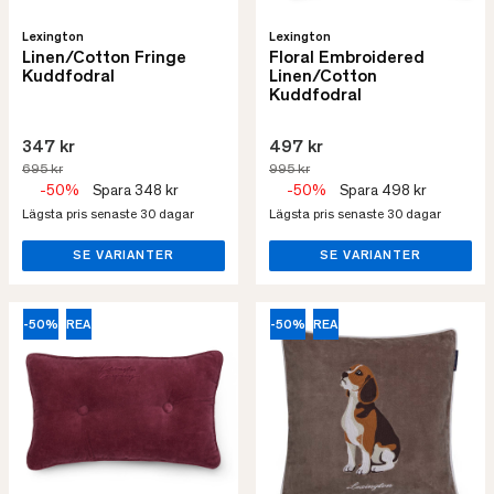
Lexington
Lexington
Linen/Cotton Fringe
Floral Embroidered
Kuddfodral
Linen/Cotton
Kuddfodral
347 kr
497 kr
695 kr
995 kr
-50%
Spara 348 kr
-50%
Spara 498 kr
Lägsta pris senaste 30 dagar
Lägsta pris senaste 30 dagar
SE VARIANTER
SE VARIANTER
-50%
REA
-50%
REA