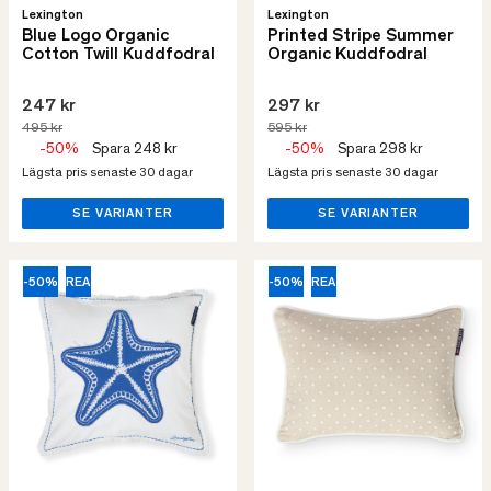
Lexington
Lexington
Blue Logo Organic
Printed Stripe Summer
Cotton Twill Kuddfodral
Organic Kuddfodral
247 kr
297 kr
495 kr
595 kr
-50%
Spara 248 kr
-50%
Spara 298 kr
Lägsta pris senaste 30 dagar
Lägsta pris senaste 30 dagar
SE VARIANTER
SE VARIANTER
-50%
REA
-50%
REA