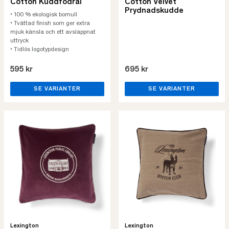
Cotton Kuddfodral
Cotton Velvet
Prydnadskudde
• 100 % ekologisk bomull
• Tvättad finish som ger extra
mjuk känsla och ett avslappnat
uttryck
• Tidlös logotypdesign
595 kr
695 kr
SE VARIANTER
SE VARIANTER
Lexington
Lexington