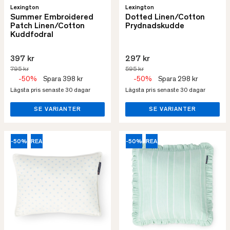
Lexington
Lexington
Summer Embroidered
Dotted Linen/Cotton
Patch Linen/Cotton
Prydnadskudde
Kuddfodral
397 kr
297 kr
795 kr
595 kr
-50%
Spara 398 kr
-50%
Spara 298 kr
Lägsta pris senaste 30 dagar
Lägsta pris senaste 30 dagar
SE VARIANTER
SE VARIANTER
-50%
REA
-50%
REA