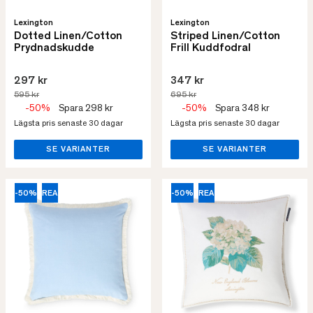
Lexington
Lexington
Dotted Linen/Cotton
Striped Linen/Cotton
Prydnadskudde
Frill Kuddfodral
297 kr
347 kr
595 kr
695 kr
-50%
Spara 298 kr
-50%
Spara 348 kr
Lägsta pris senaste 30 dagar
Lägsta pris senaste 30 dagar
SE VARIANTER
SE VARIANTER
-50%
REA
-50%
REA