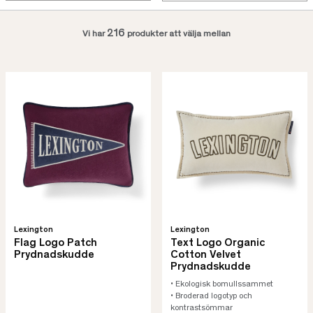
216
Vi har
produkter att välja mellan
Lexington
Lexington
Flag Logo Patch
Text Logo Organic
Prydnadskudde
Cotton Velvet
Prydnadskudde
• Ekologisk bomullssammet
• Broderad logotyp och
kontrastsömmar