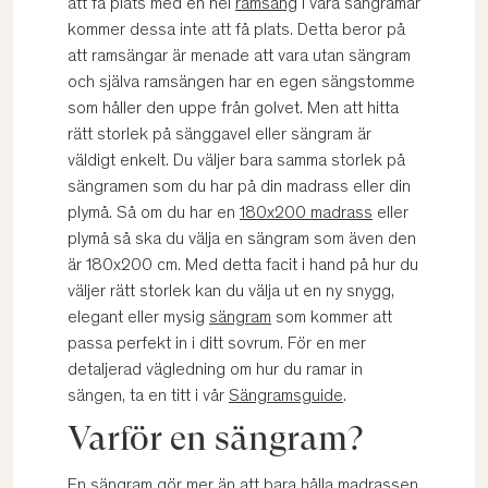
att få plats med en hel
ramsäng
i våra sängramar
kommer dessa inte att få plats. Detta beror på
att ramsängar är menade att vara utan sängram
och själva ramsängen har en egen sängstomme
som håller den uppe från golvet. Men att hitta
rätt storlek på sänggavel eller sängram är
väldigt enkelt. Du väljer bara samma storlek på
sängramen som du har på din madrass eller din
plymå. Så om du har en
180x200 madrass
eller
plymå så ska du välja en sängram som även den
är 180x200 cm. Med detta facit i hand på hur du
väljer rätt storlek kan du välja ut en ny snygg,
elegant eller mysig
sängram
som kommer att
passa perfekt in i ditt sovrum. För en mer
detaljerad vägledning om hur du ramar in
sängen, ta en titt i vår
Sängramsguide
.
Varför en sängram?
En sängram gör mer än att bara hålla madrassen