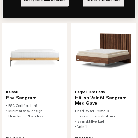
Acceptera alla cookies
Avvisa alla cookies
SE VARIANTER
SE VARIANTER
Kaissu
Carpe Diem Beds
Ehe Sängram
Hällsö Valnöt Sängram
Med Gavel
• FSC Certifierat trä
• Minimalistisk design
Priset avser 180x210
• Flera färger & storlekar
• Svävande konstruktion
• Svensktillverkad
• Valnöt