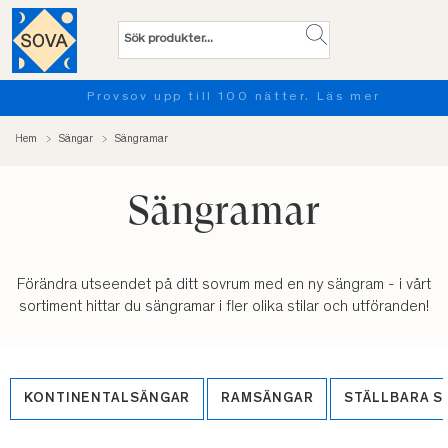
Provsov upp till 100 nätter. Läs mer
Hem
Sängar
Sängramar
Sängramar
Förändra utseendet på ditt sovrum med en ny sängram - i vårt
sortiment hittar du sängramar i fler olika stilar och utföranden!
KONTINENTALSÄNGAR
RAMSÄNGAR
STÄLLBARA S