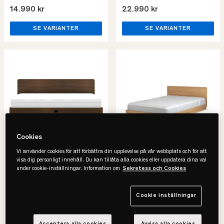
14.990 kr
22.990 kr
SE VARIANTER
SE VARIANTER
Cookies
Vi använder cookies för att förbättra din upplevelse på vår webbplats och för att
visa dig personligt innehåll. Du kan tillåta alla cookies eller uppdatera dina val
Kaissu
Kaissu
under cookie-inställningar. Information om
Sekretess och Cookies
Arkea Sängram
Vira Natur Sängram
• Enkel & tidlös sängram
• Massiv oljad ek
• Hållbar design
• FSC Certifierat trä
Cookie inställningar
• Enkel montering
• Flera färger & storlekar
17.990 kr
29.990 kr