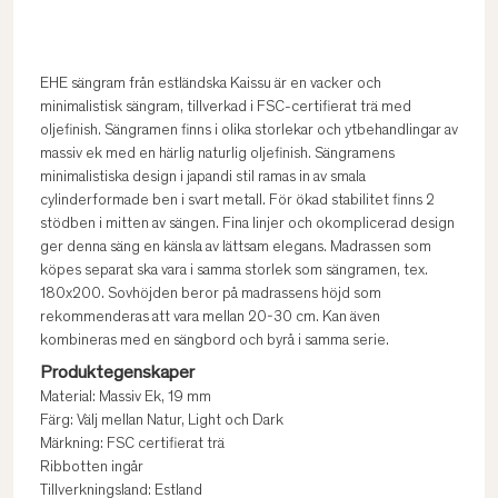
EHE sängram från estländska Kaissu är en vacker och
minimalistisk sängram, tillverkad i FSC-certifierat trä med
oljefinish. Sängramen finns i olika storlekar och ytbehandlingar av
massiv ek med en härlig naturlig oljefinish. Sängramens
minimalistiska design i japandi stil ramas in av smala
cylinderformade ben i svart metall. För ökad stabilitet finns 2
stödben i mitten av sängen. Fina linjer och okomplicerad design
ger denna säng en känsla av lättsam elegans. Madrassen som
köpes separat ska vara i samma storlek som sängramen, tex.
180x200. Sovhöjden beror på madrassens höjd som
rekommenderas att vara mellan 20-30 cm. Kan även
kombineras med en sängbord och byrå i samma serie.
Produktegenskaper
Material: Massiv Ek, 19 mm
Färg: Välj mellan Natur, Light och Dark
Märkning: FSC certifierat trä
Ribbotten ingår
Tillverkningsland: Estland