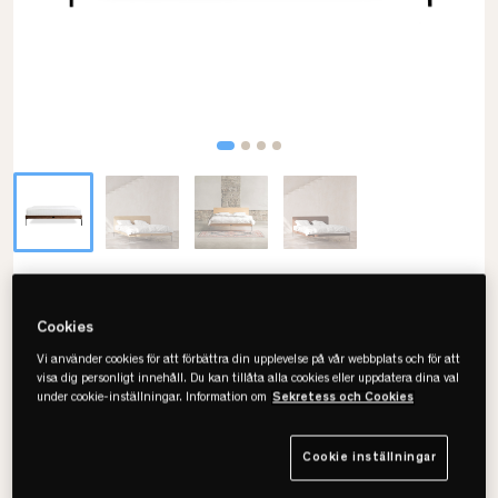
Kaissu
Ehe Sängram
Cookies
Vi använder cookies för att förbättra din upplevelse på vår webbplats och för att
• FSC Certifierat trä
visa dig personligt innehåll. Du kan tillåta alla cookies eller uppdatera dina val
• Minimalistisk design
under cookie-inställningar. Information om
Sekretess och Cookies
• Flera färger & storlekar
Cookie inställningar
Välj storlek