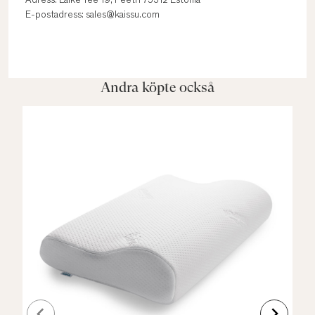
Adress: Läike Tee 19, Peetri 75312 Estonia
E-postadress: sales@kaissu.com
Andra köpte också