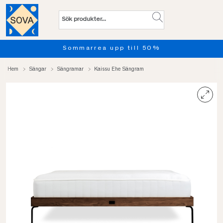
%
Provsov upp till 100 nätter
Hem
Sängar
Sängramar
Kaissu Ehe Sängram