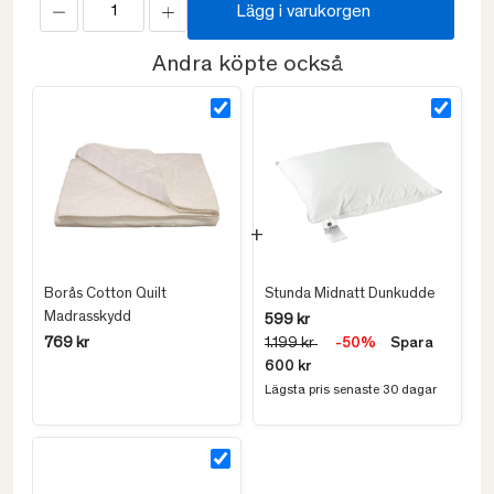
Lägg i varukorgen
Andra köpte också
Borås Cotton Quilt
Stunda Midnatt Dunkudde
Madrasskydd
599 kr
769 kr
1.199 kr
-50%
Spara
600 kr
Lägsta pris senaste 30 dagar