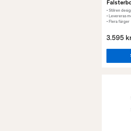
Falsterb
• Stilren desi
• Levereras 
• Flera färger
3.595 k