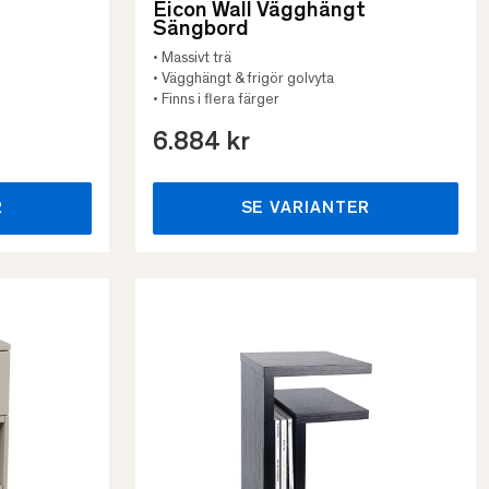
Eicon Wall Vägghängt
Sängbord
• Massivt trä
• Vägghängt & frigör golvyta
• Finns i flera färger
6.884 kr
R
SE VARIANTER