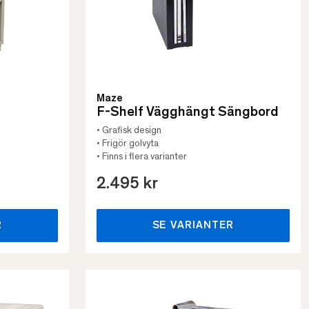
Maze
d
F-Shelf Vägghängt Sängbord
• Grafisk design
• Frigör golvyta
• Finns i flera varianter
2.495 kr
R
SE VARIANTER