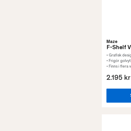
Maze
F-Shelf 
• Grafisk desi
• Frigör golvy
• Finns i flera 
2.195 kr