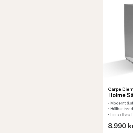
Carpe Die
Holme S
• Modernt & st
• Hållbar inre
• Finns i flera
8.990 k