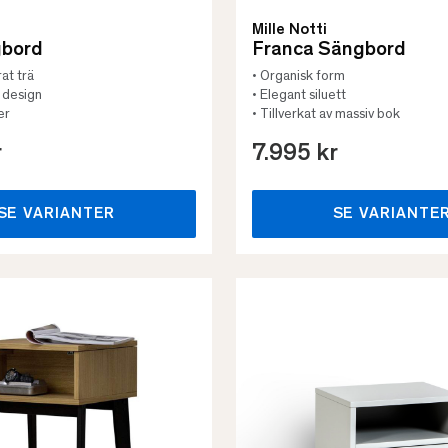
Mille Notti
gbord
Franca Sängbord
rat trä
• Organisk form
k design
• Elegant siluett
er
• Tillverkat av massiv bok
r
7.995 kr
SE VARIANTER
SE VARIANTE