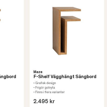
Maze
ängbord
F-Shelf Vägghängt Sängbord
• Grafisk design
• Frigör golvyta
• Finns i flera varianter
2.495 kr