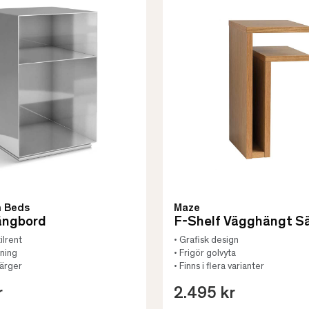
m Beds
Maze
ängbord
F-Shelf Vägghängt S
ilrent
• Grafisk design
dning
• Frigör golvyta
 färger
• Finns i flera varianter
r
2.495 kr