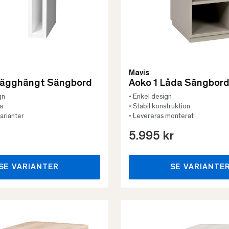
Mavis
Vägghängt Sängbord
Aoko 1 Låda Sängbor
gn
• Enkel design
ta
• Stabil konstruktion
varianter
• Levereras monterat
5.995 kr
SE VARIANTER
SE VARIANTE