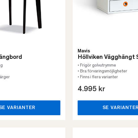
Mavis
ängbord
Höllviken Vägghängt
ng
• Frigör golvutrymme
• Bra förvaringsmöjligheter
 färger
• Finns i flera varianter
4.995 kr
SE VARIANTER
SE VARIANTE