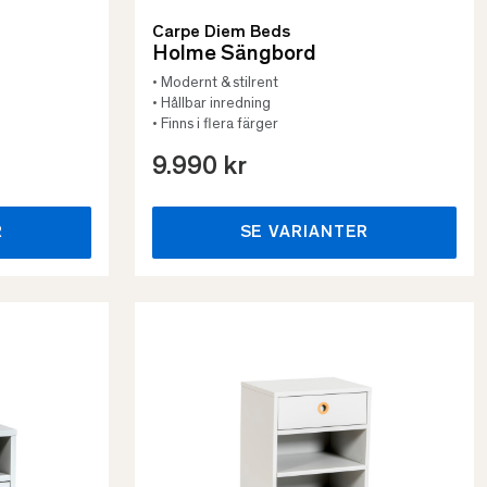
Carpe Diem Beds
Holme Sängbord
• Modernt & stilrent
• Hållbar inredning
• Finns i flera färger
9.990 kr
R
SE VARIANTER