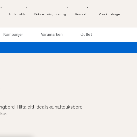
Hitta butik
Boka en sängprovning
Kontakt
Visa kundvagn
Kampanjer
Varumärken
Outlet
d
ängbord. Hitta ditt idealiska nattduksbord
okus.