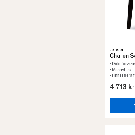
Jensen
Charon S
• Dold förvari
• Massivt trä
• Finns i flera
4.713 kr