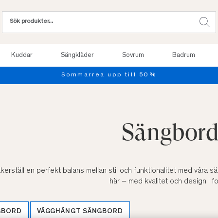
Kuddar
Sängkläder
Sovrum
Badrum
Provsov upp till 100 nätter. Läs mer
Sängbor
kerställ en perfekt balans mellan stil och funktionalitet med våra s
här – med kvalitet och design i f
GBORD
VÄGGHÄNGT SÄNGBORD