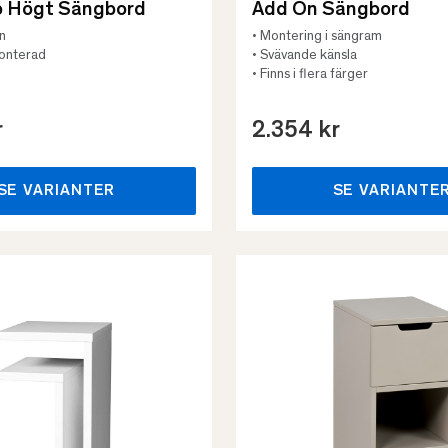
o Högt Sängbord
Add On Sängbord
gn
• Montering i sängram
monterad
• Svävande känsla
• Finns i flera färger
r
2.354 kr
SE VARIANTER
SE VARIANTE