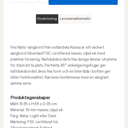
Beskrivning
Leveransalternativ
Vira Natur sängbord från estländska Kaissu är ett vackert
sängbord tillverkad FSC-certifierad massiv, oljad ek med
praktisk förvaring. Nattduksbordets fina design lämnar utrymme
för träet att ta plats. Perfekta 45° vinkelgeringsfogar ger
nattduksbordet dess fina form och en liten låda i botten ger
stilen funktionalitet. Kan även kombineras med en sängram
samma serie.
Produktegenskaper
Mått: B:35 x H:55 x D:35 cm
Material: 19 mm massiv, oljad ek
Färg: Natur, Light eller Dark
Märkning: FSC certifierat trä