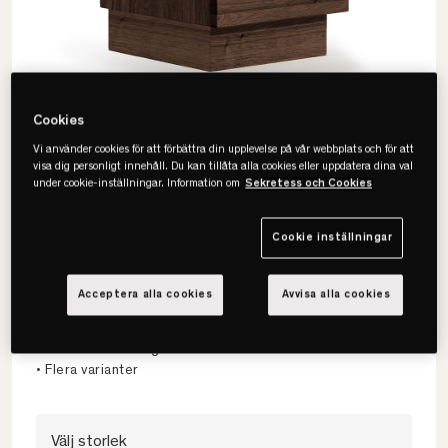
Cookies
Vi använder cookies för att förbättra din upplevelse på vår webbplats och för att
visa dig personligt innehåll. Du kan tillåta alla cookies eller uppdatera dina val
under cookie-inställningar. Information om
Sekretess och Cookies
Cookie inställningar
Kaissu
Vira Natur Sängbord
Acceptera alla cookies
Avvisa alla cookies
• FSC Certifierat trä
• Praktisk förvaring
• Flera varianter
Välj storlek