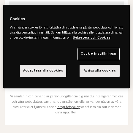
Telefonnummer
Cookies
Vi använder cookies för att förbättra din upplevelse på vår webbplats och för att
visa dig personligt innehåll. Du kan tillåta alla cookies eller uppdatera dina val
Outlet-butik
under cookie-inställningar. Information om
Sekretess och Cookies
Löddeköpinge – Center Syd
Cookie inställningar
Gäller endast vår outlet i Löddeköpinge
Acceptera alla cookies
Avvisa alla cookies
KONTAKTA MIG
Vi samlar in och behandlar personuppgifter om dig när du interagerar med oss
och våra webbplatser, samt när du ansöker om eller använder någon av våra
produkter eller tjänster. Se vår
integritetspolicy
för att läsa om hur vi vårdar
dina uppgifter..