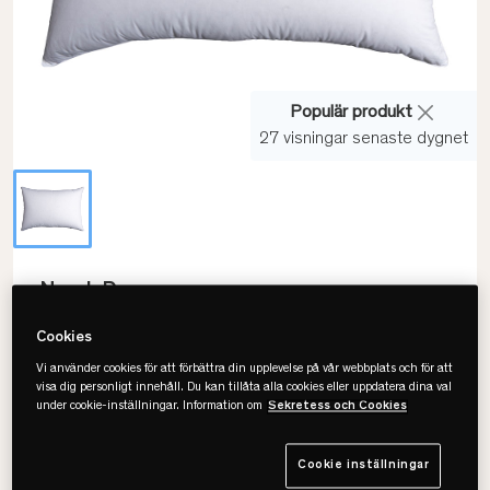
Populär produkt
27 visningar senaste dygnet
Norsk Dun
Serenity Dunkudde - 90% Anddun
Cookies
Vi använder cookies för att förbättra din upplevelse på vår webbplats och för att
visa dig personligt innehåll. Du kan tillåta alla cookies eller uppdatera dina val
under cookie-inställningar. Information om
Sekretess och Cookies
Välj storlek
50x60
Cookie inställningar