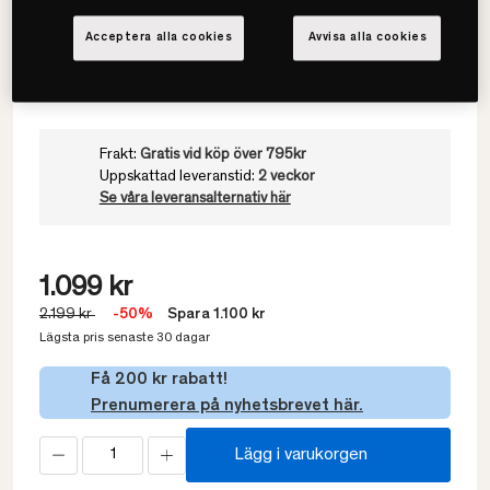
Välj Höjd
Acceptera alla cookies
Avvisa alla cookies
Medium
Frakt:
Gratis vid köp över 795kr
Uppskattad leveranstid:
2 veckor
Se våra leveransalternativ här
1.099 kr
2.199 kr
-50%
Spara 1.100 kr
Lägsta pris senaste 30 dagar
Få 200 kr rabatt!
Prenumerera på nyhetsbrevet här.
Lägg i varukorgen