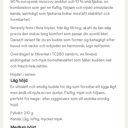
90 % europeisk muscovy-anddun och 10 % små fjädrar, en
kombination som ger en fluffig, följsam och mjukt omslutande
känsla, samtidigt som fjädrarna bidrar med lätt stabilitet och
formbarhet.
Serenity finns i flera höjder, från låg till hög, så att du kan välja
precis den nivå av lyxig komfort som passar din sovstil bäst.
Oavsett variant får du en kudde som formar sig behagligt efter
huvud och nacke och erbjuder en harmonisk, lugn nattsömn.
Överdraget är tillverkat i TC280 cambric, en finvävd,
andningsbar och mjuk bomullskvalitet som håller kudden sval
och fräsch hela natten.
Höjder i serien:
Låg höjd
En ultralätt och smidig kudde för dig som föredrar att ligga lågt,
men ändå vill njuta av ren dunlyx. Fluffig, mjuk och följsam,
perfekt för mage- eller ryggsovare som vill undvika onödig
höjd.
Fyllvikt: 210 g
Känsla: Låg, luftig, mycket mjuk
Medium höjd