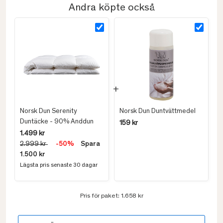
Andra köpte också
Norsk Dun Serenity
Norsk Dun Duntvättmedel
Duntäcke - 90% Anddun
159 kr
1.499 kr
2.999 kr
-50%
Spara
1.500 kr
Lägsta pris senaste 30 dagar
Pris för paket:
1.658 kr