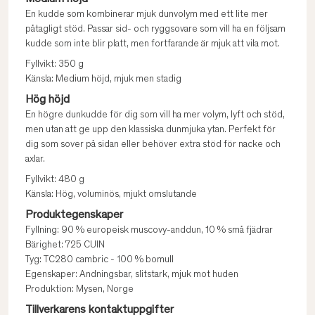
En kudde som kombinerar mjuk dunvolym med ett lite mer
påtagligt stöd. Passar sid- och ryggsovare som vill ha en följsam
kudde som inte blir platt, men fortfarande är mjuk att vila mot.
Fyllvikt: 350 g
Känsla: Medium höjd, mjuk men stadig
Hög höjd
En högre dunkudde för dig som vill ha mer volym, lyft och stöd,
men utan att ge upp den klassiska dunmjuka ytan. Perfekt för
dig som sover på sidan eller behöver extra stöd för nacke och
axlar.
Fyllvikt: 480 g
Känsla: Hög, voluminös, mjukt omslutande
Produktegenskaper
Fyllning: 90 % europeisk muscovy-anddun, 10 % små fjädrar
Bärighet: 725 CUIN
Tyg: TC280 cambric - 100 % bomull
Egenskaper: Andningsbar, slitstark, mjuk mot huden
Produktion: Mysen, Norge
Tillverkarens kontaktuppgifter