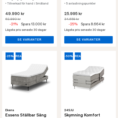
• Tillverkad för hand i Småland
• 5 avlastningspunkter
49.990 kr
25.995 kr
62.990 kr
34.659 kr
-21%
Spara 13.000 kr
-25%
Spara 8.664 kr
Lägsta pris senaste 30 dagar
Lägsta pris senaste 30 dagar
SE VARIANTER
SE VARIANTER
-25%
REA
-50%
REA
Ekens
24SJU
Essens Ställbar Säng
Skymning Komfort