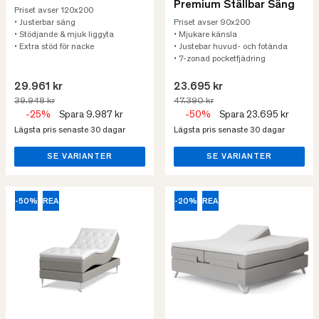
Premium Ställbar Säng
Priset avser 120x200
• Justerbar säng
Priset avser 90x200
• Stödjande & mjuk liggyta
• Mjukare känsla
• Extra stöd för nacke
• Justebar huvud- och fotända
• 7-zonad pocketfjädring
29.961 kr
23.695 kr
39.948 kr
47.390 kr
-25%
Spara 9.987 kr
-50%
Spara 23.695 kr
Lägsta pris senaste 30 dagar
Lägsta pris senaste 30 dagar
SE VARIANTER
SE VARIANTER
-50%
REA
-20%
REA