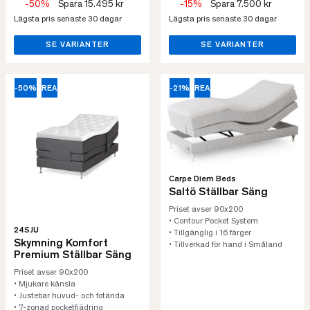
-50%
Spara 15.495 kr
-15%
Spara 7.500 kr
Lägsta pris senaste 30 dagar
Lägsta pris senaste 30 dagar
SE VARIANTER
SE VARIANTER
-50%
REA
-21%
REA
Carpe Diem Beds
Saltö Ställbar Säng
Priset avser 90x200
• Contour Pocket System
24SJU
• Tillgänglig i 16 färger
Skymning Komfort
• Tillverkad för hand i Småland
Premium Ställbar Säng
Priset avser 90x200
• Mjukare känsla
• Justebar huvud- och fotända
• 7-zonad pocketfjädring