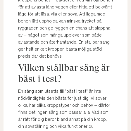
kroppens behov – oavsett om du vill höja benen
för att avlasta ländryggen eller hitta ett bekvämt
läge för att läsa, vila eller sova. Att ligga med
benen lätt upphöjda kan minska trycket på
ryggraden och ge ryggen en chans att slappna
av – något som många upplever som både
avlastande och återhämtande. En ställbar säng
ger helt enkelt kroppen bästa möjliga stöd,
precis där det behövs.
Vilken ställbar säng är
bäst i test?
En säng som utsetts till "bäst i test" är inte
nödvändigtvis den bästa för just dig. Vi sover
olika, har olika kroppstyper och behov – därför
finns det ingen säng som passar alla. Vad som
är rätt för dig beror bland annat på din kropp,
din sovställning och vilka funktioner du