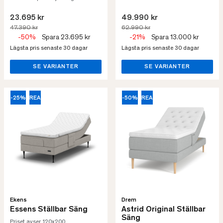
23.695 kr
49.990 kr
47.390 kr
62.990 kr
-50%
Spara 23.695 kr
-21%
Spara 13.000 kr
Lägsta pris senaste 30 dagar
Lägsta pris senaste 30 dagar
SE VARIANTER
SE VARIANTER
-25%
REA
-50%
REA
Ekens
Drem
Essens Ställbar Säng
Astrid Original Ställbar
Säng
Priset avser 120x200