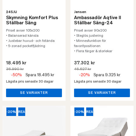
24SJU
Jensen
Skymning Komfort Plus
Ambassadör Aqtive II
Ställbar Säng
Ställbar Säng-24
Priset avser 105x200
Priset avser 90x200
• Balanserad känsla
• Steglös justering
• Justebar huvud- och fotända
• Minnesfunktion för
• 5-zonad pocketfjädring
favoritpositionen
• Flera färger & storlekar
18.495 kr
37.302 kr
36.990 kr
46.627 kr
-50%
Spara 18.495 kr
-20%
Spara 9.325 kr
Lägsta pris senaste 30 dagar
Lägsta pris senaste 30 dagar
SE VARIANTER
SE VARIANTER
-20%
REA
-20%
REA