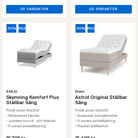
SE VARIANTER
SE VARIANTER
-50%
REA
-50%
REA
24SJU
Drem
Skymning Komfort Plus
Astrid Original Ställbar
Ställbar Säng
Säng
Priset avser 90x200
Priset avser 90x200
• Balanserad känsla
• Anpassad sovupplevelse
• Justebar huvud- och fotända
• 5-zoners pocketfjädring
• 5-zonad pocketfjädring
• Flexibel ställbarhet