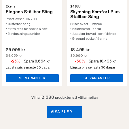
Ekens
24SJU
Elegans Ställbar Säng
Skymning Komfort Plus
Ställbar Säng
Priset avser 90x200
• Justerbar säng
Priset avser 105x200
• Extra stöd för nacke & höft
• Balanserad känsla
• 5 avlastningspunkter
• Justebar huvud- och fotända
• 5-zonad pocketfjädring
25.995 kr
18.495 kr
34.659 kr
36.990 kr
-25%
Spara 8.664 kr
-50%
Spara 18.495 kr
Lägsta pris senaste 30 dagar
Lägsta pris senaste 30 dagar
SE VARIANTER
SE VARIANTER
2.680
Vi har
produkter att välja mellan
VISA FLER