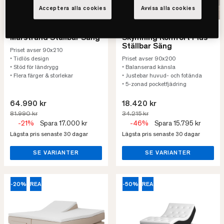
Acceptera alla cookies
Avvisa alla cookies
Carpe Diem Beds
24SJU
Marstrand Ställbar Säng
Skymning Komfort Plus
Ställbar Säng
Priset avser 90x210
• Tidlös design
Priset avser 90x200
• Stöd för ländrygg
• Balanserad känsla
• Flera färger & storlekar
• Justebar huvud- och fotända
• 5-zonad pocketfjädring
64.990 kr
18.420 kr
81.990 kr
34.215 kr
-21%
Spara 17.000 kr
-46%
Spara 15.795 kr
Lägsta pris senaste 30 dagar
Lägsta pris senaste 30 dagar
SE VARIANTER
SE VARIANTER
-20%
REA
-50%
REA