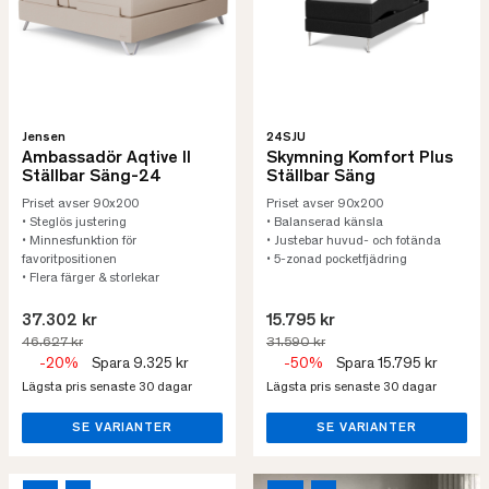
Jensen
24SJU
Ambassadör Aqtive II
Skymning Komfort Plus
Ställbar Säng-24
Ställbar Säng
Priset avser 90x200
Priset avser 90x200
• Steglös justering
• Balanserad känsla
• Minnesfunktion för
• Justebar huvud- och fotända
favoritpositionen
• 5-zonad pocketfjädring
• Flera färger & storlekar
37.302 kr
15.795 kr
46.627 kr
31.590 kr
-20%
Spara 9.325 kr
-50%
Spara 15.795 kr
Lägsta pris senaste 30 dagar
Lägsta pris senaste 30 dagar
SE VARIANTER
SE VARIANTER