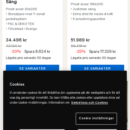
Säng
Priset avser 180x200
Priset avser 90x200
• Justerbar säng
• Storsäljare med 7-zonat
• Extra stöd för nacke & höft
pocketsystem
• 5 avlastningspunkter
• FSC & OEKO-TEX
• Tillverkad i Sverige
34.496 kr
51.989 kr
43.120 kr
69.318 kr
-20%
Spara 8.624 kr
-25%
Spara 17.329 kr
Lägsta pris senaste 30 dagar
Lägsta pris senaste 30 dagar
SE VARIANTER
SE VARIANTER
Cookies
-21%
REA
-46%
REA
Vi använder cookies för att förbättra din upplevelse på vår webbplats och för att
visa dig personligt innehåll. Du kan tillåta alla cookies eller uppdatera dina val
under cookie-inställningar. Information om
Sekretess och Cookies
Cookie inställningar