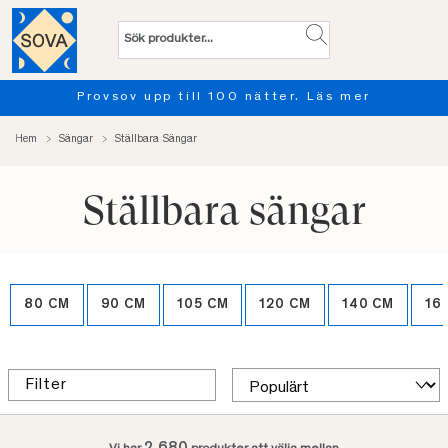
Provsov upp till 100 nätter. Läs mer
Hem
Sängar
Ställbara Sängar
Ställbara sängar
80 CM
90 CM
105 CM
120 CM
140 CM
16
Filter