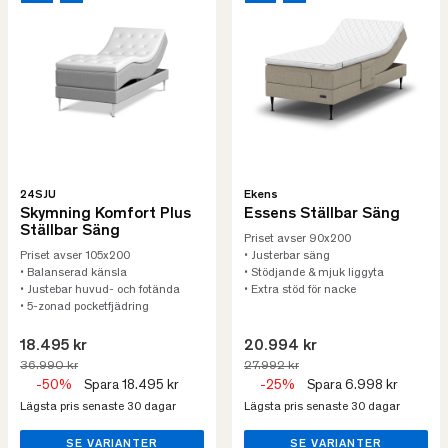
24SJU
Ekens
Skymning Komfort Plus
Essens Ställbar Säng
Ställbar Säng
Priset avser 90x200
Priset avser 105x200
• Justerbar säng
• Balanserad känsla
• Stödjande & mjuk liggyta
• Justebar huvud- och fotända
• Extra stöd för nacke
• 5-zonad pocketfjädring
18.495 kr
20.994 kr
36.990 kr
27.992 kr
-50%
Spara 18.495 kr
-25%
Spara 6.998 kr
Lägsta pris senaste 30 dagar
Lägsta pris senaste 30 dagar
SE VARIANTER
SE VARIANTER