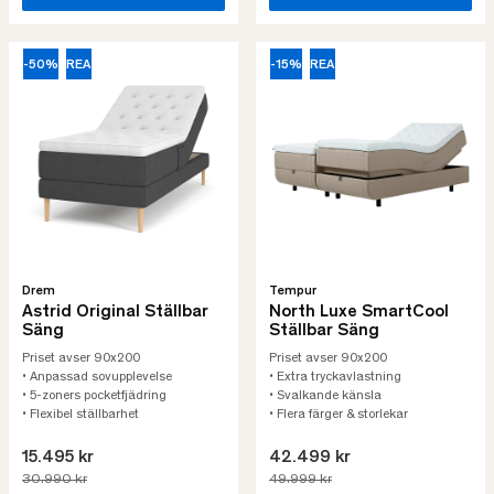
-50%
REA
-15%
REA
Drem
Tempur
Astrid Original Ställbar
North Luxe SmartCool
Säng
Ställbar Säng
Priset avser 90x200
Priset avser 90x200
• Anpassad sovupplevelse
• Extra tryckavlastning
• 5-zoners pocketfjädring
• Svalkande känsla
• Flexibel ställbarhet
• Flera färger & storlekar
15.495 kr
42.499 kr
30.990 kr
49.999 kr