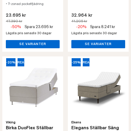
• 7-zonad pocketfjädring
23.695 kr
32.964 kr
47.390 kr
41.205 kr
-50%
Spara 23.695 kr
-20%
Spara 8.241 kr
Lägsta pris senaste 30 dagar
Lägsta pris senaste 30 dagar
SE VARIANTER
SE VARIANTER
-20%
REA
-25%
REA
Viking
Ekens
Birka DuoFlex Ställbar
Elegans Ställbar Säng