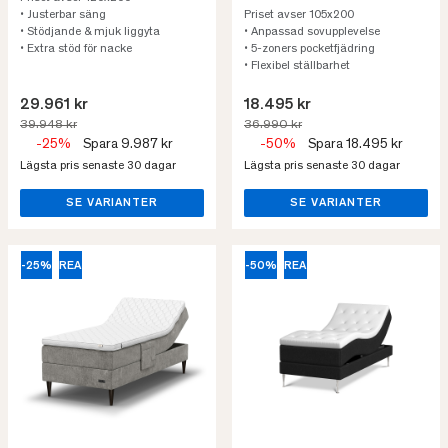
• Justerbar säng
Priset avser 105x200
• Stödjande & mjuk liggyta
• Anpassad sovupplevelse
• Extra stöd för nacke
• 5-zoners pocketfjädring
• Flexibel ställbarhet
29.961 kr
18.495 kr
39.948 kr
36.990 kr
-25%
Spara 9.987 kr
-50%
Spara 18.495 kr
Lägsta pris senaste 30 dagar
Lägsta pris senaste 30 dagar
SE VARIANTER
SE VARIANTER
-25%
REA
-50%
REA