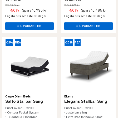
15.795 kr
15.495 kr
31.590 kr
30.990 kr
-50%
Spara 15.795 kr
-50%
Spara 15.495 kr
Lägsta pris senaste 30 dagar
Lägsta pris senaste 30 dagar
SE VARIANTER
SE VARIANTER
-21%
REA
-25%
REA
Carpe Diem Beds
Ekens
Saltö Ställbar Säng
Elegans Ställbar Säng
Priset avser 90x200
Priset avser 90x200
• Contour Pocket System
• Justerbar säng
• Tillgänglig i 16 färger
• Extra stöd för nacke & höft