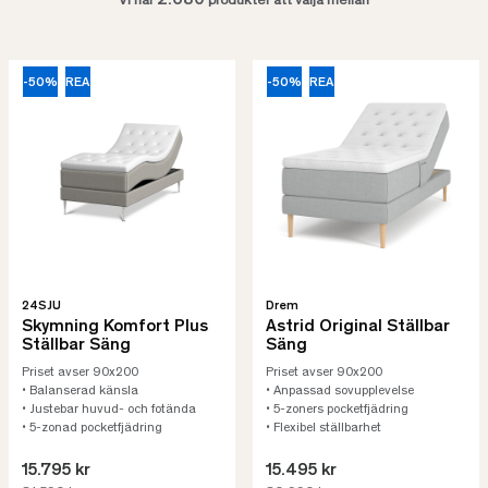
2.680
Vi har
produkter att välja mellan
-50%
REA
-50%
REA
24SJU
Drem
Skymning Komfort Plus
Astrid Original Ställbar
Ställbar Säng
Säng
Priset avser 90x200
Priset avser 90x200
• Balanserad känsla
• Anpassad sovupplevelse
• Justebar huvud- och fotända
• 5-zoners pocketfjädring
• 5-zonad pocketfjädring
• Flexibel ställbarhet
15.795 kr
15.495 kr