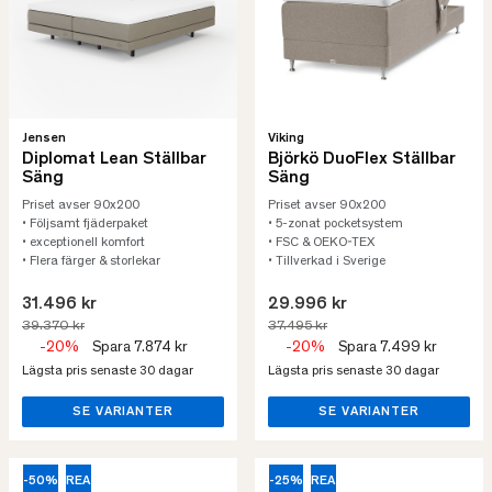
Jensen
Viking
Diplomat Lean Ställbar
Björkö DuoFlex Ställbar
Säng
Säng
Priset avser 90x200
Priset avser 90x200
• Följsamt fjäderpaket
• 5-zonat pocketsystem
• exceptionell komfort
• FSC & OEKO-TEX
• Flera färger & storlekar
• Tillverkad i Sverige
31.496 kr
29.996 kr
39.370 kr
37.495 kr
-20%
Spara 7.874 kr
-20%
Spara 7.499 kr
Lägsta pris senaste 30 dagar
Lägsta pris senaste 30 dagar
SE VARIANTER
SE VARIANTER
-50%
REA
-25%
REA