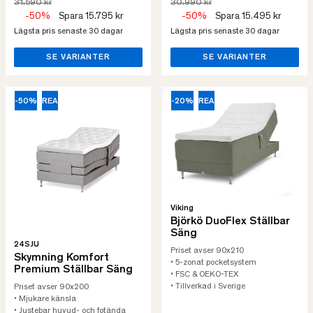
31.590 kr
30.990 kr
-50%
Spara 15.795 kr
-50%
Spara 15.495 kr
Lägsta pris senaste 30 dagar
Lägsta pris senaste 30 dagar
SE VARIANTER
SE VARIANTER
-50%
REA
-20%
REA
Viking
Björkö DuoFlex Ställbar
Säng
24SJU
Priset avser 90x210
Skymning Komfort
• 5-zonat pocketsystem
Premium Ställbar Säng
• FSC & OEKO-TEX
• Tillverkad i Sverige
Priset avser 90x200
• Mjukare känsla
• Justebar huvud- och fotända