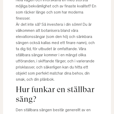
hela vägen och införskaffa en med största
möjliga bekvämlighet och av finaste kvalitet? En
som räcker länge och som har moderna
finesser.
Är det inte så? Så investera i din sömn! Du är
välkommen att botanisera bland våra
elevationssängar (som den höj och sänkbara
sängen också kallas med ett finare namn), och
ta dig tid, för utbudet är omfattande. Våra
ställbara sängar kommer i en mängd olika
utföranden, i skiftande färger, och i varierande
prisklasser, och säkerligen kan du hitta ett
objekt som perfekt matchar dina behov, din
smak, och din plånbok.
Hur funkar en ställbar
säng?
Den ställbara sängen består generellt av en