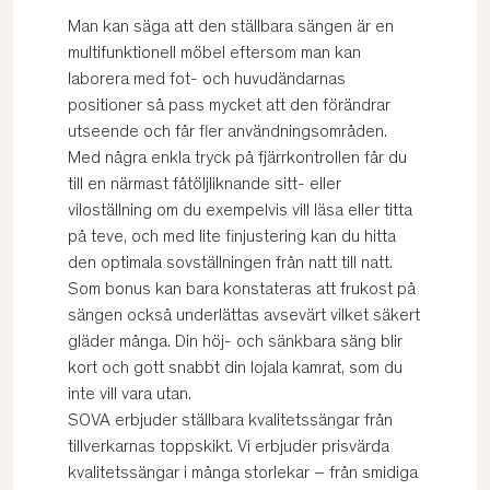
Man kan säga att den ställbara sängen är en
multifunktionell möbel eftersom man kan
laborera med fot- och huvudändarnas
positioner så pass mycket att den förändrar
utseende och får fler användningsområden.
Med några enkla tryck på fjärrkontrollen får du
till en närmast fåtöljliknande sitt- eller
viloställning om du exempelvis vill läsa eller titta
på teve, och med lite finjustering kan du hitta
den optimala sovställningen från natt till natt.
Som bonus kan bara konstateras att frukost på
sängen också underlättas avsevärt vilket säkert
gläder många. Din höj- och sänkbara säng blir
kort och gott snabbt din lojala kamrat, som du
inte vill vara utan.
SOVA erbjuder ställbara kvalitetssängar från
tillverkarnas toppskikt. Vi erbjuder prisvärda
kvalitetssängar i många storlekar – från smidiga