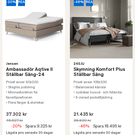
-20%
REA
-46%
REA
Jensen
24SJU
Ambassadör Aqtive II
Skymning Komfort Plus
Ställbar Säng-24
Ställbar Säng
Priset avser 90x200
Priset avser 105x200
• Steglös justering
• Balanserad känsla
• Minnesfunktion för
• Justebar huvud- och fotända
favoritpositionen
• 5-zonad pocketfjädring
• Flera färger & storlekar
37.302 kr
21.435 kr
46.627 kr
39.930 kr
-20%
Spara 9.325 kr
-46%
Spara 18.495 kr
Lägsta pris senaste 30 dagar
Lägsta pris senaste 30 dagar