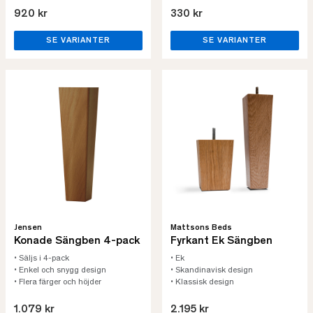
920 kr
330 kr
SE VARIANTER
SE VARIANTER
Jensen
Mattsons Beds
Konade Sängben 4-pack
Fyrkant Ek Sängben
• Säljs i 4-pack
• Ek
• Enkel och snygg design
• Skandinavisk design
• Flera färger och höjder
• Klassisk design
1.079 kr
2.195 kr