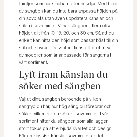
familjer som har småbarn eller husdjur. Med hjälp
av sängben kan du inte bara anpassa höjden på
din sovplats utan även uppdatera känslan och
stilen i sovrummet. Vi har sängben i flera olika
höjder, allt från
10
,
15
,
20
, och
30 cm
. Så att du
enkelt kan hitta den höjd som passar bäst till din
stil och sovrum. Dessutom finns ett brett urval
av modeller som är anpassade för
sängarna
i
vårt sortiment.
Lyft fram känslan du
söker med sängben
Välj ut dina sängben beroende på vilken
sängtyp du har, hur hög säng du föredrar och
såklart vilken stil du söker i sovrummet. I vårt
sortiment hittar du sängben som alla lägger
stort fokus på att erbjuda kvalitet och design.
För en klassisk känsla i
sovrummet
är det