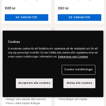
685 kr
390 kr
SE VARIANTER
SE VARIANTER
Cookies
Vi använder cookies för att förbättra din upplevelse på vår webbplats och för att
visa dig personligt innehåll. Du kan tillåta alla cookies eller uppdatera dina val
under cookie-inställningar. Information om
Sekretess och Cookies
Cookie inställningar
Ekens
Jensen
Acceptera alla cookies
Avvisa alla cookies
Runt Konat Sängben 4-
Konade Sängben 4-pack
pack
• Säljs i 4-pack
• Trä
• Enkel och snygg design
• Design som passar alla sovrum
• Flera färger och höjder
• Finns i olika höjder & färger