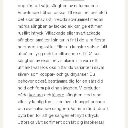
populärt att välja sängben av naturmaterial.
Vitbetsade träben passar till exempel perfekt i
det skandinaviskt inredda sovrummet medan
mörka sängben av lackad ek kan ge ett mer
rustikt intryck. Vitlackade eller svartlackade
sängben smälter i sin tur in fint i de allra flesta
heminredningsstilar. Eller du kanske satsar fullt
ut på en lyxig och hotelliknande stil? Då kan
sängben av exempelvis aluminium vara ett
utmärkt val! Hos oss hittar du varianter i såväl
silver- som koppar- och guldnyanser. Du
behöver också bestämma dig för en särskild
höjd och form på dina sängben. Vi erbjuder
både
kortare
och
längre
sängben med rund
eller fyrkantig form, men även triangelformade
och avsmalnande sängben. Var inte rädd för att
byta ben för att ge sängen ett nytt uttryck.
Utforska vårt sortiment och låt dig inspireras!