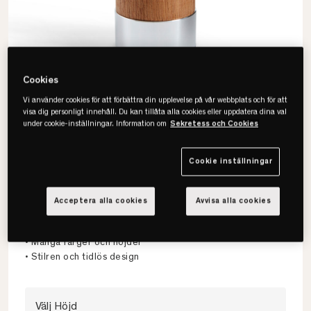
Cookies
Vi använder cookies för att förbättra din upplevelse på vår webbplats och för att
visa dig personligt innehåll. Du kan tillåta alla cookies eller uppdatera dina val
under cookie-inställningar. Information om
Sekretess och Cookies
Cookie inställningar
Carpe Diem Beds
Runda Sängben 4-pack
Acceptera alla cookies
Avvisa alla cookies
• Säljs i 4-pack
• Många färger och höjder
• Stilren och tidlös design
Välj Höjd