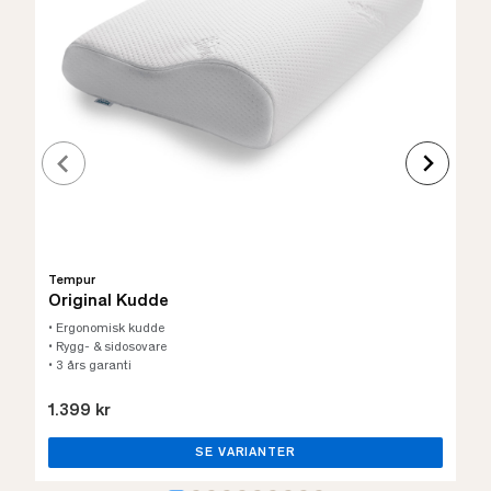
Tempur
Original Kudde
• Ergonomisk kudde
• Rygg- & sidosovare
• 3 års garanti
1.399 kr
SE VARIANTER