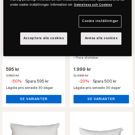
visa dig personligt innehåll. Du kan tillåta alla cookies eller uppdatera dina val
under cookie-inställningar. Information om
Sekretess och Cookies
Cookie inställningar
Viking
Tempur
Latexkudde
Comfort SmartCool
Acceptera alla cookies
Avvisa alla cookies
Kudde
• Anpassat stöd
• Svalkande
• Flera storlekar
595 kr
1.999 kr
1.190 kr
2.499 kr
-50%
Spara 595 kr
-20%
Spara 500 kr
Lägsta pris senaste 30 dagar
Lägsta pris senaste 30 dagar
SE VARIANTER
SE VARIANTER