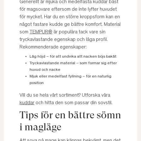
Generellt är mjuka och medelfasta kuddar bäst
för magsovare eftersom de inte lyfter huvudet
för mycket. Har du en större kroppsform kan en
något fastare kudde ge bättre komfort. Material
som
TEMPUR®
är populära tack vare sin
tryckavlastande egenskap och låga profil.
Rekommenderade egenskaper:
Låg höjd – för att undvika att nacken böjs bakåt
Tryckavlastande material – som formar sig efter
huvud och nacke
Mjuk eller medelfast fyllning – för en naturlig
position
Vill du se hela vårt sortiment? Utforska våra
kuddar
och hitta den som passar din sovstil.
Tips för en bättre sömn
i magläge
Att sova på mage kan kännas bekvämt, men det