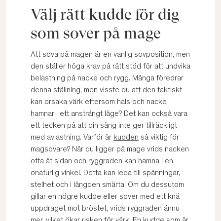
Välj rätt kudde för dig
som sover på mage
Att sova på magen är en vanlig sovposition, men
den ställer höga krav på rätt stöd för att undvika
belastning på nacke och rygg. Många föredrar
denna ställning, men visste du att den faktiskt
kan orsaka värk eftersom hals och nacke
hamnar i ett ansträngt läge? Det kan också vara
ett tecken på att din säng inte ger tillräckligt
med avlastning. Varför är
kudden
så viktig för
magsovare? När du ligger på mage vrids nacken
ofta åt sidan och ryggraden kan hamna i en
onaturlig vinkel. Detta kan leda till spänningar,
stelhet och i längden smärta. Om du dessutom
gillar en högre kudde eller sover med ett knä
uppdraget mot bröstet, vrids ryggraden ännu
mer, vilket ökar risken för värk. En kudde som är