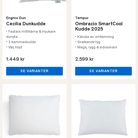
Engmo Dun
Tempur
Cecilia Dunkudde
Ombracio SmartCool
Kudde 2025
• Fastare mittkärna & mjukare
dunyta
• Känsla av omfamning
• 3 kammarkudde
• Svalkande tyg
• Välj höjd
• Mage, rygg & sidosovare
1.449 kr
2.599 kr
SE VARIANTER
SE VARIANTER