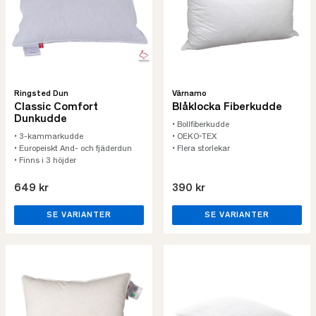
Ringsted Dun
Värnamo
Classic Comfort
Blåklocka Fiberkudde
Dunkudde
• Bollfiberkudde
• 3-kammarkudde
• OEKO-TEX
• Europeiskt And- och fjäderdun
• Flera storlekar
• Finns i 3 höjder
649 kr
390 kr
SE VARIANTER
SE VARIANTER