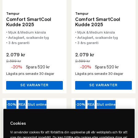
Tempur
Tempur
Comfort SmartCool
Comfort SmartCool
Kudde 2025
Kudde 2025
• Mjuk & Medium känsla
• Mjuk & Medium känsla
• Avtagbart, svalkande tyg
• Avtagbart, svalkande tyg
• 3 års garanti
• 3 års garanti
2.079 kr
2.079 kr
2.599 kr
2.599 kr
-20%
Spara 520 kr
-20%
Spara 520 kr
Lägsta pris senaste 30 dagar
Lägsta pris senaste 30 dagar
SE VARIANTER
SE VARIANTER
-50%
REA
Slut online
-20%
REA
Slut online
Cookies
Vi använder cookies för att förbättra din upplevelse på vår webbplats och för att