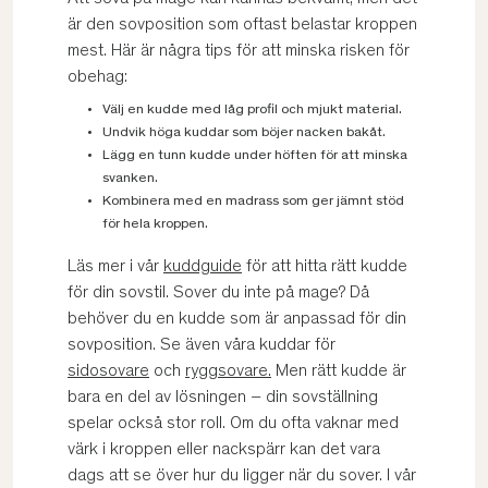
är den sovposition som oftast belastar kroppen
mest. Här är några tips för att minska risken för
obehag:
Välj en kudde med låg profil och mjukt material.
Undvik höga kuddar som böjer nacken bakåt.
Lägg en tunn kudde under höften för att minska
svanken.
Kombinera med en madrass som ger jämnt stöd
för hela kroppen.
Läs mer i vår
kuddguide
för att hitta rätt kudde
för din sovstil. Sover du inte på mage? Då
behöver du en kudde som är anpassad för din
sovposition. Se även våra kuddar för
sidosovare
och
ryggsovare
.
Men rätt kudde är
bara en del av lösningen – din sovställning
spelar också stor roll. Om du ofta vaknar med
värk i kroppen eller nackspärr kan det vara
dags att se över hur du ligger när du sover. I vår