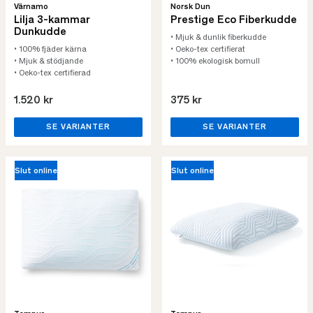
Värnamo
Norsk Dun
Lilja 3-kammar
Prestige Eco Fiberkudde
Dunkudde
• Mjuk & dunlik fiberkudde
• 100% fjäder kärna
• Oeko-tex certifierat
• Mjuk & stödjande
• 100% ekologisk bomull
• Oeko-tex certifierad
1.520 kr
375 kr
SE VARIANTER
SE VARIANTER
Slut online
Slut online