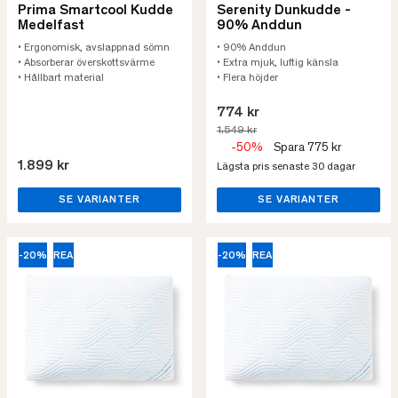
Prima Smartcool Kudde
Serenity Dunkudde -
Medelfast
90% Anddun
• Ergonomisk, avslappnad sömn
• 90% Anddun
• Absorberar överskottsvärme
• Extra mjuk, luftig känsla
• Hållbart material
• Flera höjder
774 kr
1.549 kr
-50%
Spara 775 kr
1.899 kr
Lägsta pris senaste 30 dagar
SE VARIANTER
SE VARIANTER
-20%
REA
-20%
REA