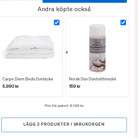
Andra köpte också
Carpe Diem Beds Duntäcke
Norsk Dun Duntvättmedel
5.990 kr
159 kr
Pris för paket:
6.149 kr
LÄGG
2
PRODUKTER I VARUKORGEN