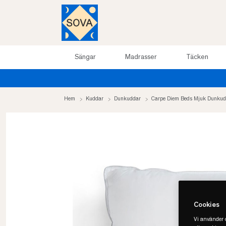
Sängar
Madrasser
Täcken
arrea upp till 50%
Hem
Kuddar
Dunkuddar
Carpe Diem Beds Mjuk Dunku
Cookies
Vi använder c