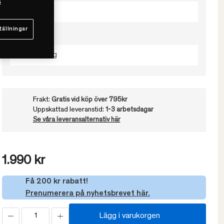
s
50x60
tällningar
Välj Höjd
Låg / 350g
Frakt:
Gratis vid köp över 795kr
Uppskattad leveranstid:
1-3 arbetsdagar
Se våra leveransalternativ här
1.990 kr
Få 200 kr rabatt!
Prenumerera på nyhetsbrevet här.
Lägg i varukorgen