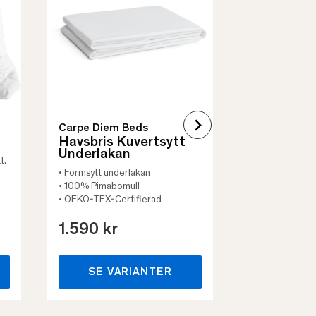
• Skyddar säng
• Vadderat
• Flera storleka
Carpe Diem Beds
Havsbris Kuvertsytt
Underlakan
t.
• Formsytt underlakan
• 100% Pimabomull
• OEKO-TEX-Certifierad
1.590 kr
659 kr
SE VARIANTER
SE VA