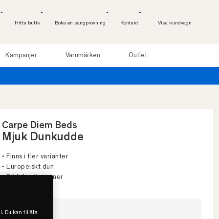
Hitta butik
Boka en sängprovning
Kontakt
Visa kundvagn
Kampanjer
Varumärken
Outlet
Provsov u
Carpe Diem Beds
Mjuk Dunkudde
• Finns i fler varianter
• Europeiskt dun
• Fri från allergener
Välj storlek
l. Du kan tillåta