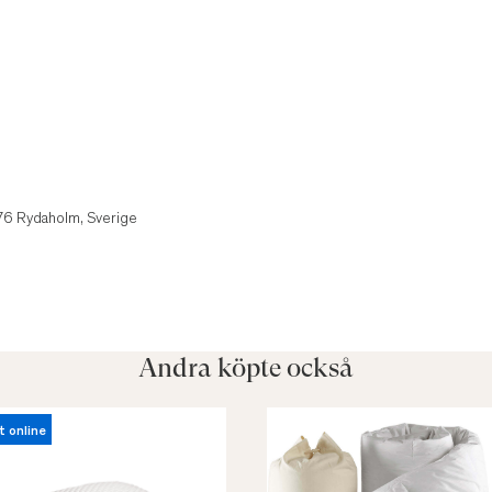
1
 76 Rydaholm, Sverige
Andra köpte också
t online