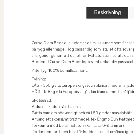
Beskrivning
Carpe Diem Beds dunkudde är en mjuk kudde som finns i två
på rygg eller mage. Hög passar dig som istället ofta sover
allergener genom att dunet har tvättats, steriliserats och 
Broderad Carpe Diem Beds logo samt dekorativ passpoal i s
Yttertyg: 100% bomullscambric
Fyllning:
LÅG - 350 g vita Europeiska gåsdun blandat med småfjäder
HÖG - 500 g vita Europeiska gåsdun blandat med småfjädra
Skötselråd:
Vädra din kudde så ofta du kan
Tvätta bara om nödvändigt och då i 60 grader maskintvätt
Använd ett skonsamt tvättmedel, tex Engmo Dun tvättme
Torktumla med bollar helt torr (kan ta ca 6-8 timmar)
Doftar den torrt och friskt är kudden klar att använda igen