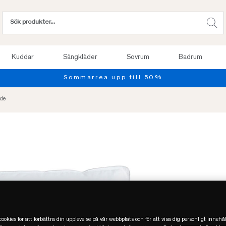
Kuddar
Sängkläder
Sovrum
Badrum
dde
ookies för att förbättra din upplevelse på vår webbplats och för att visa dig personligt innehål