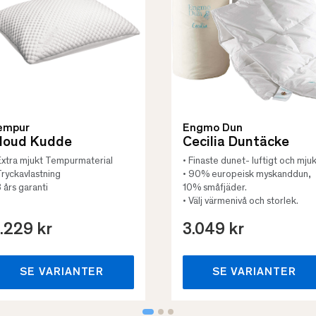
empur
Engmo Dun
loud Kudde
Cecilia Duntäcke
Extra mjukt Tempurmaterial
• Finaste dunet- luftigt och mjuk
Tryckavlastning
• 90% europeisk myskanddun,
3 års garanti
10% småfjäder.
• Välj värmenivå och storlek.
.229 kr
3.049 kr
SE VARIANTER
SE VARIANTER