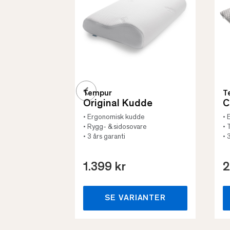
Tempur
T
Original Kudde
C
• Ergonomisk kudde
• 
• Rygg- & sidosovare
• 
• 3 års garanti
• 
1.399 kr
2
SE VARIANTER