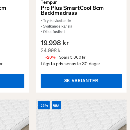
Tempur
8cm
Pro Plus SmartCool 8cm
Bäddmadrass
• Tryckavlastande
• Svalkande känsla
• Olika fasthet
19.998 kr
24.998 kr
-20%
Spara 5.000 kr
ar
Lägsta pris senaste 30 dagar
R
SE VARIANTER
-25%
REA