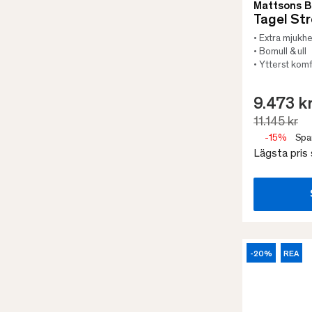
Mattsons 
Tagel St
• Extra mjukhe
• Bomull & ull
• Ytterst kom
9.473 k
11.145 kr
-15%
Spa
Lägsta pris
-20%
REA