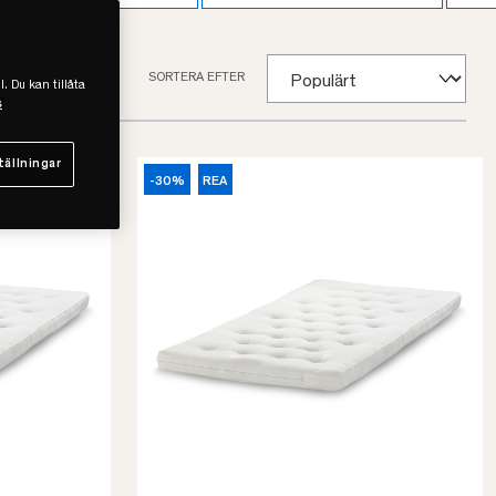
SORTERA EFTER
l. Du kan tillåta
s
tällningar
-30%
REA