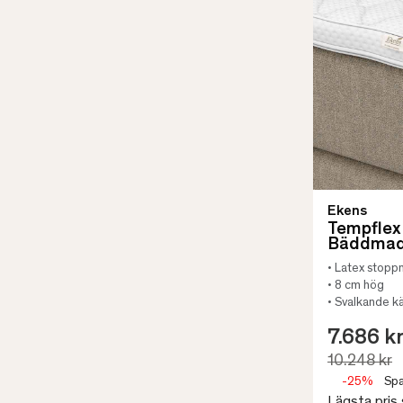
VISA FLER
Ekens
Tempflex
Bäddmad
• Latex stopp
• 8 cm hög
• Svalkande k
7.686 k
10.248 kr
-25%
Spa
Lägsta pris