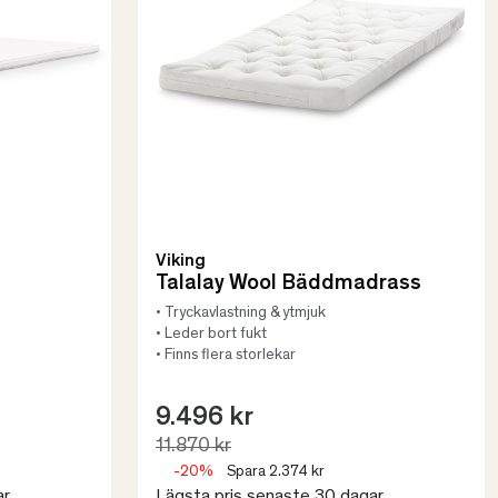
Viking
s
Talalay Wool Bäddmadrass
• Tryckavlastning & ytmjuk
• Leder bort fukt
• Finns flera storlekar
9.496 kr
11.870 kr
-20%
Spara 2.374 kr
ar
Lägsta pris senaste 30 dagar