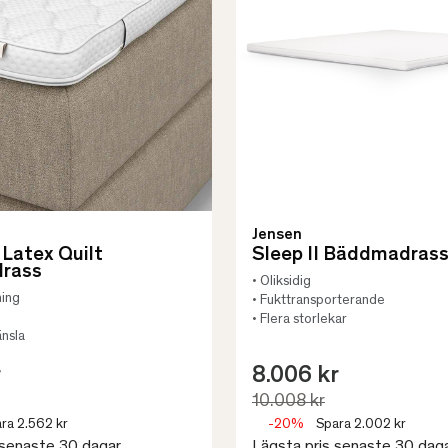
Jensen
 Latex Quilt
Sleep II Bäddmadras
rass
• Oliksidig
ning
• Fukttransporterande
• Flera storlekar
änsla
r
8.006 kr
10.008 kr
ra 2.562 kr
-20%
Spara 2.002 kr
 senaste 30 dagar
Lägsta pris senaste 30 dag