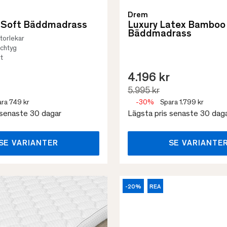
Drem
 Soft Bäddmadrass
Luxury Latex Bamboo
Bäddmadrass
 storlekar
tchtyg
t
4.196 kr
5.995 kr
ra 749 kr
-30%
Spara 1.799 kr
 senaste 30 dagar
Lägsta pris senaste 30 dag
SE VARIANTER
SE VARIANTE
-20%
REA