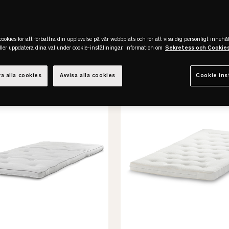
er
(973)
ookies för att förbättra din upplevelse på vår webbplats och för att visa dig personligt innehål
eller uppdatera dina val under cookie-inställningar. Information om
Sekretess och Cookie
a alla cookies
Avvisa alla cookies
Cookie ins
-30%
REA