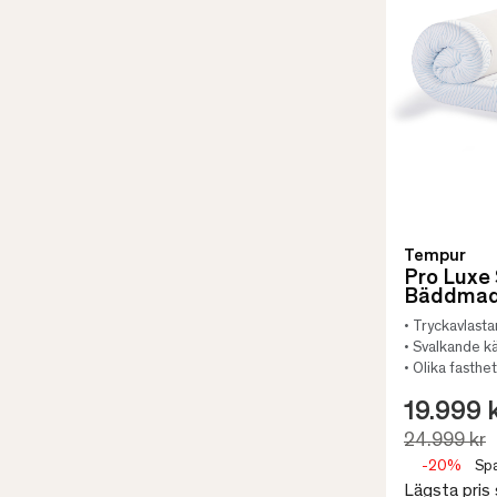
Tempur
Pro Luxe
Bäddmad
• Tryckavlast
• Svalkande k
• Olika fasthet
19.999 
24.999 kr
-20%
Spa
Lägsta pris