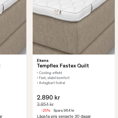
Ekens
t
Tempflex Fastex Quilt
• Cooling-effekt
• Fast, stabil komfort
• Avtagbart fodral
2.890 kr
3.854 kr
-25%
Spara 964 kr
ar
Lägsta pris senaste 30 dagar