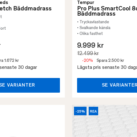
Beds
Tempur
retch Bäddmadrass
Pro Plus SmartCool 
Bäddmadrass
t
• Tryckavlastande
• Svalkande känsla
fort
• Olika fasthet
r
9.999 kr
12.499 kr
ra 1.672 kr
-20%
Spara 2.500 kr
 senaste 30 dagar
Lägsta pris senaste 30 dag
SE VARIANTER
SE VARIANTE
-25%
REA