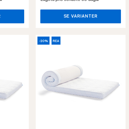
R
SE VARIANTER
-20%
REA