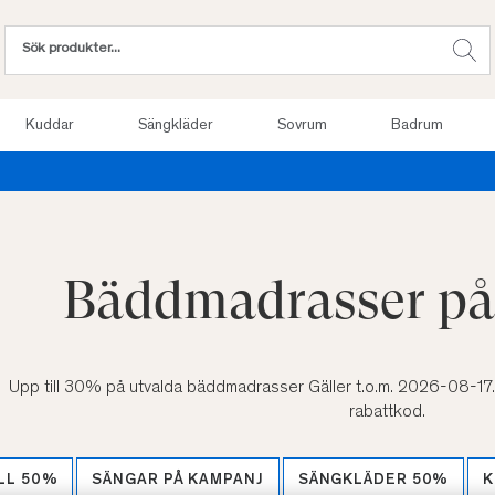
Kuddar
Sängkläder
Sovrum
Badrum
Provsov upp till 100 nätter. Läs mer
Bäddmadrasser på
Upp till 30% på utvalda bäddmadrasser Gäller t.o.m. 2026-08-17
rabattkod.
ILL 50%
SÄNGAR PÅ KAMPANJ
SÄNGKLÄDER 50%
K