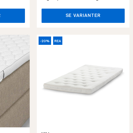
R
SE VARIANTER
-20%
REA