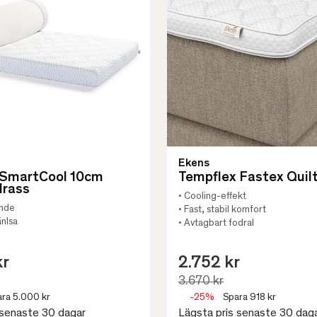
Ekens
 SmartCool 10cm
Tempflex Fastex Quil
rass
• Cooling-effekt
ande
• Fast, stabil komfort
änlsa
• Avtagbart fodral
kr
2.752 kr
3.670 kr
ra 5.000 kr
-25%
Spara 918 kr
 senaste 30 dagar
Lägsta pris senaste 30 dag