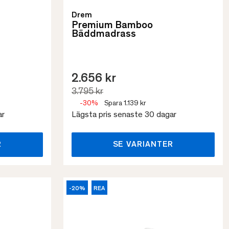
Drem
Premium Bamboo
Bäddmadrass
2.656 kr
3.795 kr
-30%
Spara 1.139 kr
ar
Lägsta pris senaste 30 dagar
R
SE VARIANTER
-20%
REA