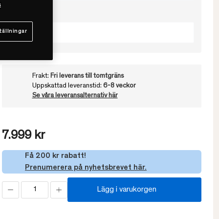
s
Välj fasthet
Mjuk
tällningar
Frakt:
Fri leverans till tomtgräns
Uppskattad leveranstid:
6-8 veckor
Se våra leveransalternativ här
7.999 kr
Få 200 kr rabatt!
Prenumerera på nyhetsbrevet här.
Lägg i varukorgen