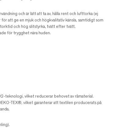
ndning och är lätt att ta av, hålla rent och lufttorka (ej
r för att ge en mjuk och högkvalitativ känsla, samtidigt som
orktid och hög slitstyrka, tvätt efter tvätt.
ade för trygghet nära huden.
teknologi, vilket reducerar behovet av råmaterial.
EKO-TEX®, vilket garanterar att textilen producerats på
tanda.
ling).