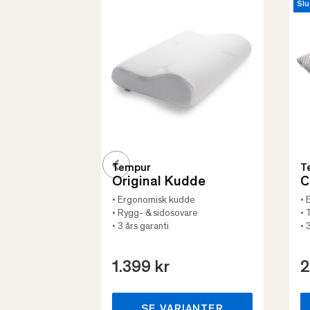
Slu
Tempur
T
Original Kudde
C
• Ergonomisk kudde
• 
• Rygg- & sidosovare
• 
• 3 års garanti
• 
1.399 kr
2
SE VARIANTER