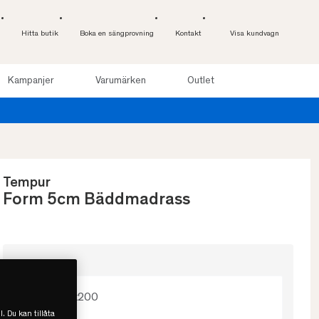
Hitta butik
Boka en sängprovning
Kontakt
Visa kundvagn
Kampanjer
Varumärken
Outlet
Provsov upp til
Tempur
Form 5cm Bäddmadrass
Välj storlek
80x200
l. Du kan tillåta