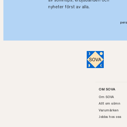
av sömntips, erbjudanden och
nyheter först av alla.
per
OM SOVA
Om SOVA
Allt om sömn
Varumärken
Jobba hos oss