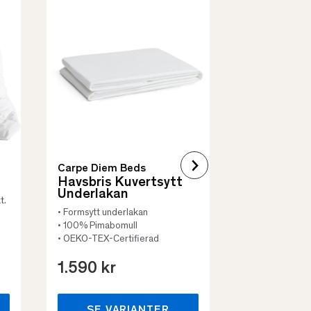
Borås Cotto
Quilt Mad
• Skyddar säng
• Vadderat
• Flera storleka
Carpe Diem Beds
Havsbris Kuvertsytt
Underlakan
t.
• Formsytt underlakan
• 100% Pimabomull
• OEKO-TEX-Certifierad
1.590 kr
659 kr
SE VARIANTER
SE VA