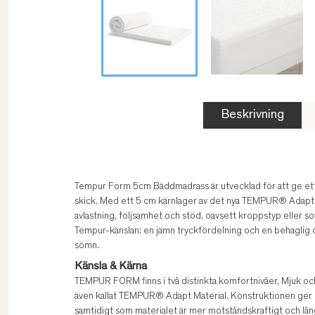
Beskrivning
Tempur Form 5cm Bäddmadrass är utvecklad för att ge ett u
skick. Med ett 5 cm kärnlager av det nya TEMPUR® Adapt 
avlastning, följsamhet och stöd, oavsett kroppstyp eller s
Tempur-känslan: en jämn tryckfördelning och en behaglig 
sömn.
Känsla & Kärna
TEMPUR FORM finns i två distinkta komfortnivåer, Mjuk o
även kallat TEMPUR® Adapt Material. Konstruktionen ger en
samtidigt som materialet är mer motståndskraftigt och lång