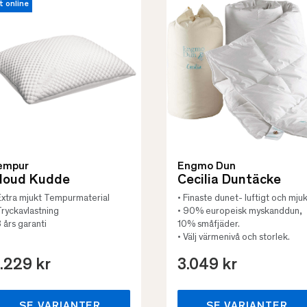
t online
empur
Engmo Dun
loud Kudde
Cecilia Duntäcke
Extra mjukt Tempurmaterial
• Finaste dunet- luftigt och mjuk
Tryckavlastning
• 90% europeisk myskanddun,
3 års garanti
10% småfjäder.
• Välj värmenivå och storlek.
.229 kr
3.049 kr
SE VARIANTER
SE VARIANTER