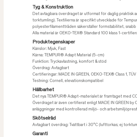
Tyg & Konstruktion
Det avtagbara överdraget är utformat för daglig praktisk anvä
torktumling). Textilierna är specifikt utvecklade för Tempu
polyesterfilamenttråden säkerställer formstabilitet, snabb t
Alla material är OEKO-TEX® Standard 100 klass 1-certifier
Produktegenskaper
Känslor: Mjuk, Fast
Kärna: TEMPUR® Adapt Material (5-cm)
Funktion: Tryckavlastning, komfort & stöd
Överdrag: Avtagbart
Certifieringar: MADE IN GREEN, OEKO-TEX® Class 1, TÜV
Testning: Cornell, elevationskompatibel
Hållbarhet
Det nya TEMPUR® Adapt-materialet är framtaget med CO2-
Överdraget är även certifierat enligt MADE IN GREEN by O
anläggningar med kontrollerad miljö- och arbetsmiljöpres
Skötselråd
Avtagbart överdrag: Tvättbart i 30°C (lufttorkas; ej torktum
Garanti