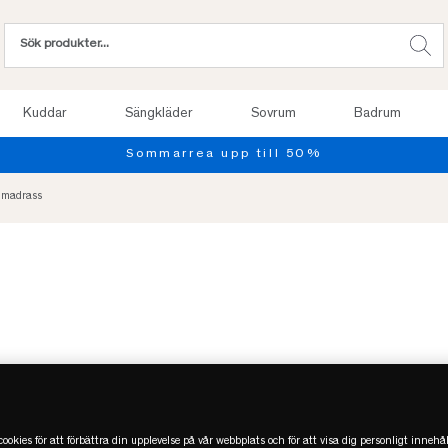
Kuddar
Sängkläder
Sovrum
Badrum
dmadrass
ookies för att förbättra din upplevelse på vår webbplats och för att visa dig personligt innehål