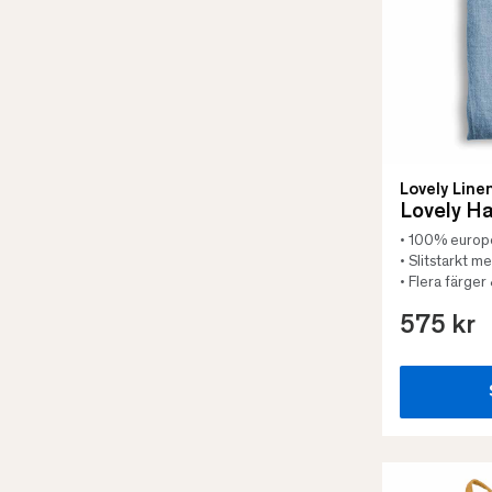
Lovely Line
Lovely H
• 100% europe
• Slitstarkt 
• Flera färger
575 kr