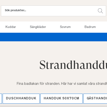
Kuddar
Sängkläder
Sovrum
Badrum
Provsov upp till 100 nätter. Läs mer
Strandhandd
Fina badlakan för stranden. Här har vi samlat våra strand
DUSCHHANDDUK
HANDDUK 50X70CM
GÄSTHAND