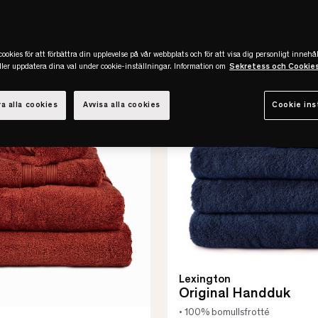
er
(29)
ookies för att förbättra din upplevelse på vår webbplats och för att visa dig personligt innehål
eller uppdatera dina val under cookie-inställningar. Information om
Sekretess och Cookie
Slut online
a alla cookies
Avvisa alla cookies
Cookie ins
Lexington
Original Handduk
• 100% bomullsfrotté