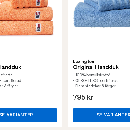
Lexington
 Handduk
Original Handduk
sfrotté
• 100% bomullsfrotté
certifierad
• OEKO-TEX®-certifierad
kar & färger
• Flera storlekar & färger
795 kr
SE VARIANTER
SE VARIANTE