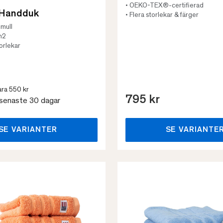
• OEKO-TEX®-certifierad
 Handduk
• Flera storlekar & färger
omull
m2
torlekar
ra 550 kr
795 kr
 senaste 30 dagar
SE VARIANTER
SE VARIANTE