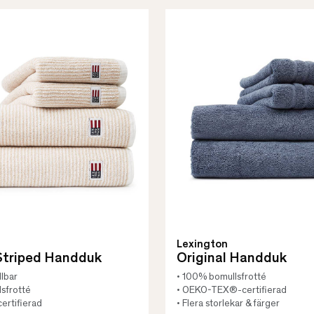
Lexington
 Striped Handduk
Original Handduk
llbar
• 100% bomullsfrotté
sfrotté
• OEKO-TEX®-certifierad
ertifierad
• Flera storlekar & färger