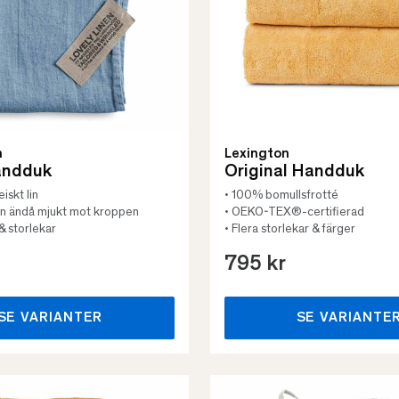
n
Lexington
andduk
Original Handduk
iskt lin
• 100% bomullsfrotté
men ändå mjukt mot kroppen
• OEKO-TEX®-certifierad
 & storlekar
• Flera storlekar & färger
795 kr
SE VARIANTER
SE VARIANTE