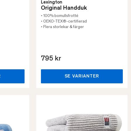
Lexington
Original Handduk
• 100% bomullsfrotté
• OEKO-TEX®-certifierad
• Flera storlekar & färger
795 kr
R
SE VARIANTER