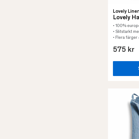
Lovely Line
Lovely H
• 100% europe
• Slitstarkt 
• Flera färger
575 kr