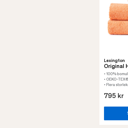
Lexington
Original
• 100% bomull
• OEKO-TEX®-
• Flera storle
795 kr