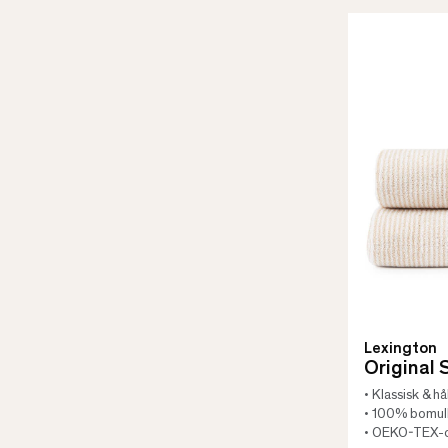
Lexington
Original
• Klassisk & hå
• 100% bomull
• OEKO-TEX-c