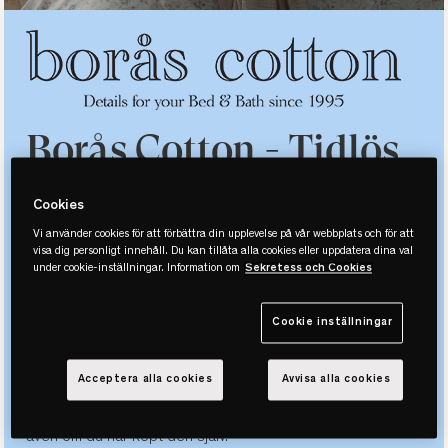
Borås Cotton - Tidlös
textildesign och
Cookies
vardagslyx
Vi använder cookies för att förbättra din upplevelse på vår webbplats och för att
visa dig personligt innehåll. Du kan tillåta alla cookies eller uppdatera dina val
under cookie-inställningar. Information om
Sekretess och Cookies
Med en lång historia av tidlös textildesign med
formgivarens unika skaparkraft och frihet i centrum skapar
Cookie inställningar
Borås Cotton klassisk och traditionell vardagslyx till
sovrummet. Företaget har en lång mönsterhistoria med
Acceptera alla cookies
Avvisa alla cookies
erkända designer vars design och vackra detaljer i
kombination med bra hantverk ska upplevas som en gåva,
även om du har köpt den själv.