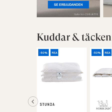
Kuddar & täcken
-50%
REA
-50%
REA