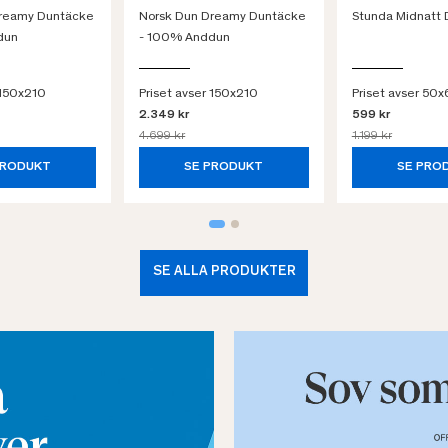
Dreamy Duntäcke
Norsk Dun Dreamy Duntäcke
Stunda Midnatt
dun
- 100% Anddun
 150x210
Priset avser 150x210
Priset avser 50
2.349 kr
599 kr
4.699 kr
1.199 kr
PRODUKT
SE PRODUKT
SE PRO
SE ALLA PRODUKTER