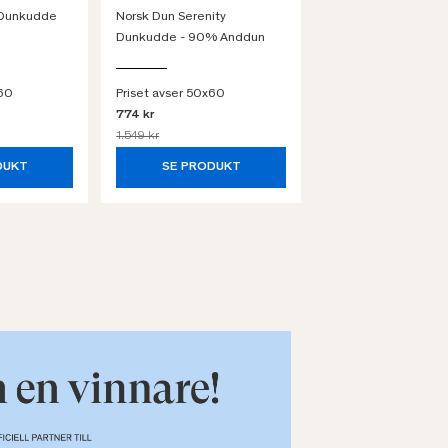
 Dunkudde
Norsk Dun Serenity
Tempur Prima Smart
Dunkudde - 90% Anddun
Kudde Mjuk
x60
Priset avser 50x60
Priset avser 50x60
774 kr
1.139 kr
1.549 kr
1.899 kr
DUKT
SE PRODUKT
SE PRODUK