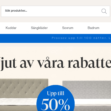
Kuddar
Sängkläder
Sovrum
Badrum
Provsov upp till 100 nätter. Läs mer