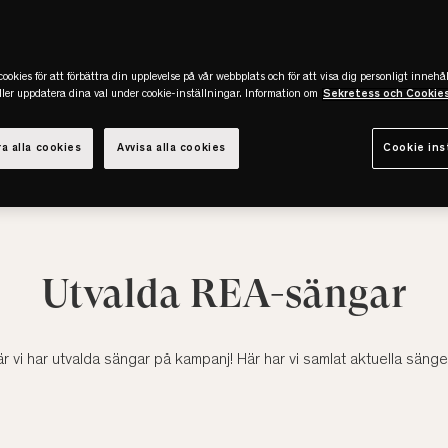
ookies för att förbättra din upplevelse på vår webbplats och för att visa dig personligt innehål
eller uppdatera dina val under cookie-inställningar. Information om
Sekretess och Cookie
a alla cookies
Avvisa alla cookies
Cookie ins
Utvalda REA-sängar
r vi har utvalda sängar på kampanj! Här har vi samlat aktuella säng