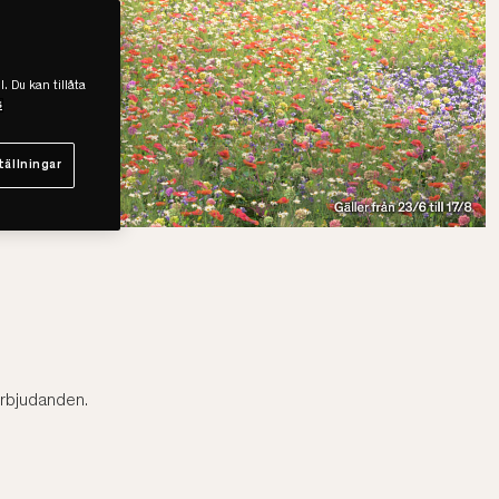
l. Du kan tillåta
s
tällningar
erbjudanden.