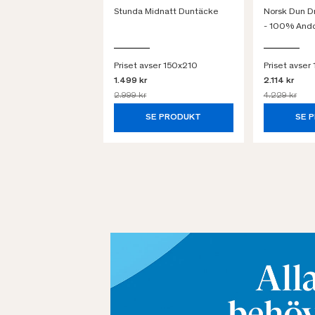
Stunda Midnatt Duntäcke
Norsk Dun 
- 100% And
Priset avser 150x210
Priset avser
1.499 kr
2.114 kr
2.999 kr
4.229 kr
SE PRODUKT
SE 