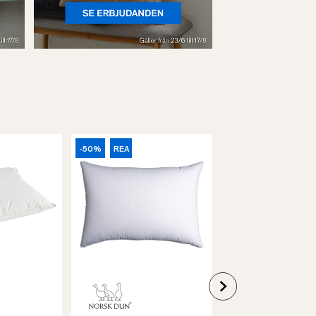
-50%
REA
-40%
REA