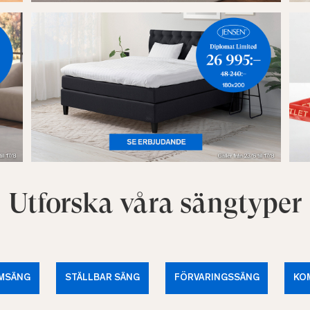
Utforska våra sängtyper
MSÄNG
STÄLLBAR SÄNG
FÖRVARINGSSÄNG
KO