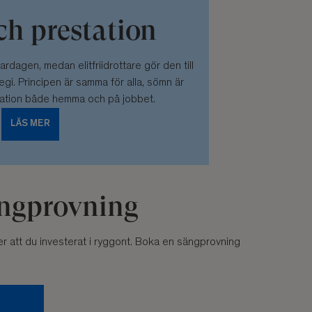
h prestation
ardagen, medan elitfriidrottare gör den till
tegi. Principen är samma för alla, sömn är
tation både hemma och på jobbet.
LÄS MER
sängprovning
r att du investerat i ryggont. Boka en sängprovning