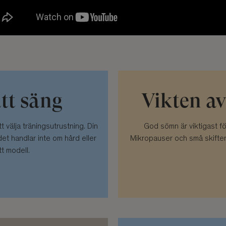
ätt säng
Vikten a
tt välja träningsutrustning. Din
God sömn är viktigast f
et handlar inte om hård eller
Mikropauser och små skiften
t modell.