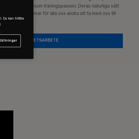
el av arbetsdagen som träningspassen. Deras naturliga sätt
värdefulla lärdomar för alla oss andra att ta med oss till
l. Du kan tillåta
s
VÅRT HÅLLBARHETSARBETE
tällningar