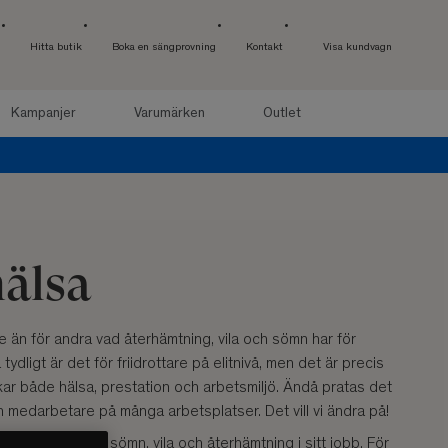
Hitta butik
Boka en sängprovning
Kontakt
Visa kundvagn
Kampanjer
Varumärken
Outlet
a upp till 50%
älsa
re än för andra vad återhämtning, vila och sömn har för
tydligt är det för friidrottare på elitnivå, men det är precis
erkar både hälsa, prestation och arbetsmiljö. Ändå pratas det
 medarbetare på många arbetsplatser. Det vill vi ändra på!
tare tänker kring sömn, vila och återhämtning i sitt jobb. För