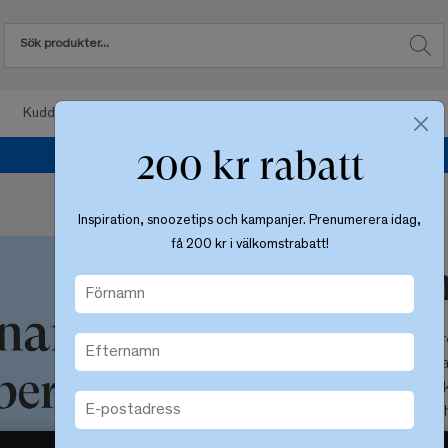
Kuddar
Sängkläder
Sovrum
Badrum
200 kr rabatt
Sommarre
Inspiration, snoozetips och kampanjer. Prenumerera idag,
få 200 kr i välkomstrabatt!
Sömn är h
För vissa yrken blir det tydliga
inverkan på prestationen. Extra 
lika viktigt för alla. Sömn påv
sällan om sömn mellan chef och
Lyssna på hur några elitfriidrot