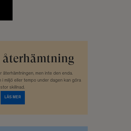
v återhämtning
ör återhämtningen, men inte den enda.
 i miljö eller tempo under dagen kan göra
stor skillnad.
LÄS MER