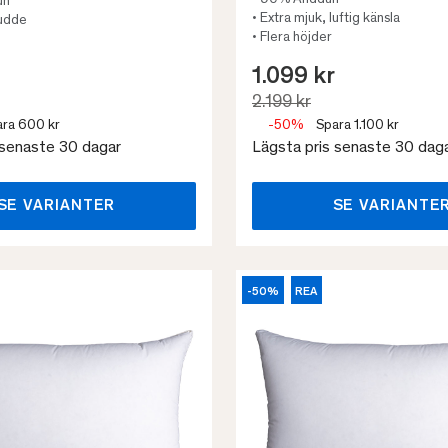
• 90% Anddun
un
• Extra mjuk, luftig känsla
udde
• Flera höjder
1.099 kr
2.199 kr
ra 600 kr
-50%
Spara 1.100 kr
 senaste 30 dagar
Lägsta pris senaste 30 dag
SE VARIANTER
SE VARIANTE
-50%
REA