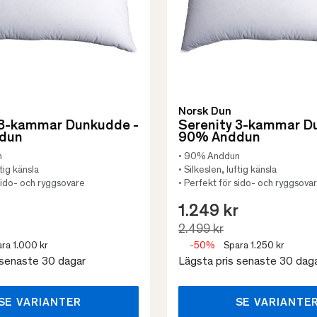
Norsk Dun
 3-kammar Dunkudde -
Serenity 3-kammar D
dun
90% Anddun
n
• 90% Anddun
ftig känsla
• Silkeslen, luftig känsla
sido- och ryggsovare
• Perfekt för sido- och ryggsova
1.249 kr
2.499 kr
ra 1.000 kr
-50%
Spara 1.250 kr
 senaste 30 dagar
Lägsta pris senaste 30 dag
SE VARIANTER
SE VARIANTE