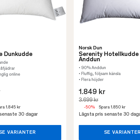
Norsk Dun
e Dunkudde
Serenity Hotellkudde
Anddun
jande
• 90% Anddun
åfjädrar
• Fluffig, följsam känsla
nglig online
• Flera höjder
r
1.849 kr
3.699 kr
ra 1.845 kr
-50%
Spara 1.850 kr
 senaste 30 dagar
Lägsta pris senaste 30 dag
SE VARIANTER
SE VARIANTE