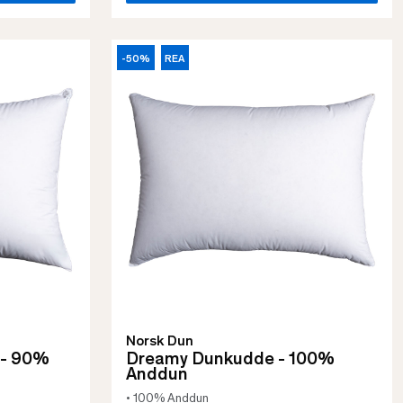
-50%
REA
Norsk Dun
 - 90%
Dreamy Dunkudde - 100%
Anddun
• 100% Anddun