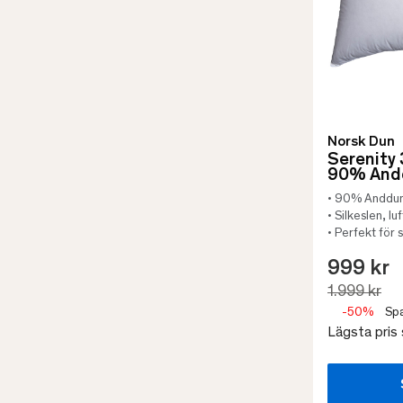
Norsk Dun
Serenity
90% And
• 90% Anddu
• Silkeslen, lu
• Perfekt för 
999 kr
1.999 kr
-50%
Spa
Lägsta pris