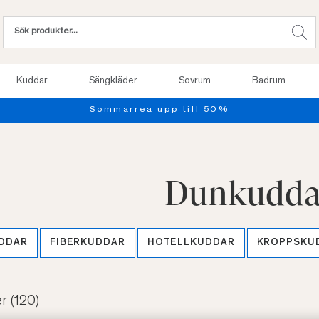
Kuddar
Sängkläder
Sovrum
Badrum
Provsov upp till 100 nätter. Läs mer
Dunkudda
DDAR
FIBERKUDDAR
HOTELLKUDDAR
KROPPSKU
er
(120)