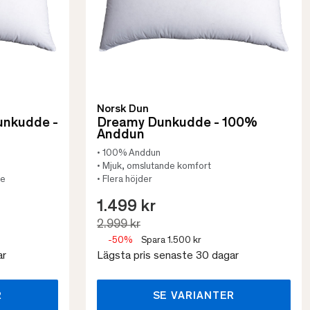
Norsk Dun
unkudde -
Dreamy Dunkudde - 100%
Anddun
• 100% Anddun
• Mjuk, omslutande komfort
re
• Flera höjder
1.499 kr
2.999 kr
-50%
Spara 1.500 kr
ar
Lägsta pris senaste 30 dagar
R
SE VARIANTER