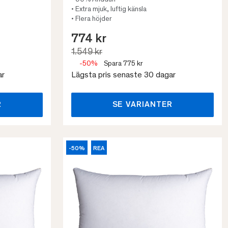
• 90% Anddun
• Extra mjuk, luftig känsla
• Flera höjder
774 kr
1.549 kr
-50%
Spara 775 kr
ar
Lägsta pris senaste 30 dagar
R
SE VARIANTER
-50%
REA