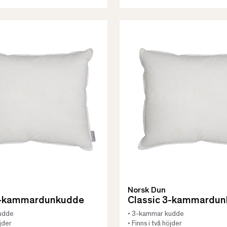
Norsk Dun
3-kammardunkudde
Classic 3-kammardu
udde
• 3-kammar kudde
öjder
• Finns i två höjder