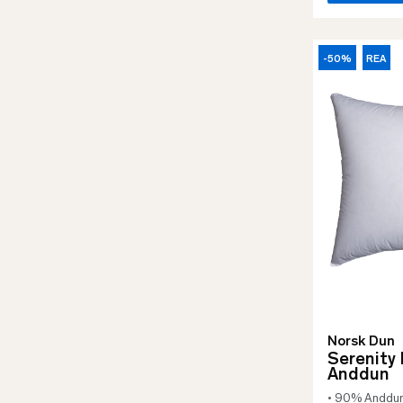
-50%
REA
Norsk Dun
Serenity
Anddun
• 90% Anddu