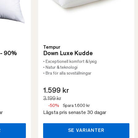
Tempur
 - 90%
Down Luxe Kudde
• Exceptionell komfort & lyxig
• Natur & teknologi
• Bra för alla sovställningar
1.599 kr
3.199 kr
-50%
Spara 1.600 kr
ar
Lägsta pris senaste 30 dagar
R
SE VARIANTER