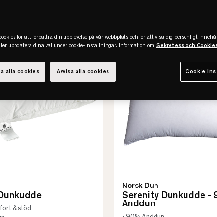
-50%
REA
ookies för att förbättra din upplevelse på vår webbplats och för att visa dig personligt innehål
eller uppdatera dina val under cookie-inställningar. Information om
Sekretess och Cookie
a alla cookies
Avvisa alla cookies
Cookie ins
Norsk Dun
 Dunkudde
Serenity Dunkudde -
Anddun
fort & stöd