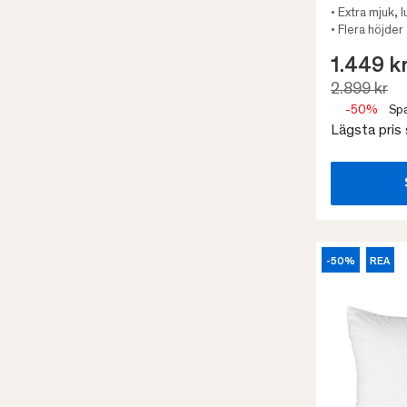
• Extra mjuk, l
• Flera höjder
1.449 k
2.899 kr
-50%
Spa
Lägsta pris
-50%
REA