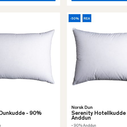
-50%
REA
Norsk Dun
 Dunkudde - 90%
Serenity Hotellkudde
Anddun
n
• 90% Anddun