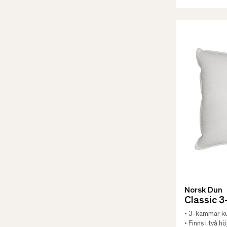
Norsk Dun
Classic 
• 3-kammar k
• Finns i två h