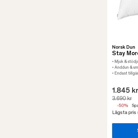
Norsk Dun
Stay Mor
• Mjuk & stöd
• Anddun & sm
• Endast tillgä
1.845 k
3.690 kr
-50%
Spa
Lägsta pris