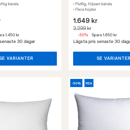
uftig känsla
• Fluffig, följsam känsla
• Flera höjder
r
1.649 kr
3.299 kr
ra 1.450 kr
-50%
Spara 1.650 kr
 senaste 30 dagar
Lägsta pris senaste 30 dag
SE VARIANTER
SE VARIANTE
-50%
REA