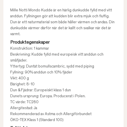
Mille Notti Mondo Kudde är en härlig dunkudde fylld med vitt
anddun. Fyllningen gör att kudden blir extra mjuk och fluffig.
Dun är ett naturmaterial som både håller värmen och andas. Din
dunkudde värmer därför när det är kallt och svalkar när det är
varmt.
Produktegenskaper
Konstruktion: 1 kammar
Beskrivning: Kudde fylld med europeisk vitt anddun och
småfjäder.
Yttertyg: Duntät bomullscambric, sydd med piping
Fyllning: 90% anddun och 10% fjäder
Vikt: 400 g
Bärighet: 8-10
Dun & Fjädrar: Europeiskt klass 1 dun
Dunets ursprung: Europa. Producerat i Polen.
TC värde: TC280
Allergitestad: Ja
Rekommenderad av Astma och Allergiförbundet
ÖKO-TEX Klass 1 (Standard 100)