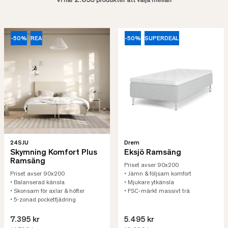
2.855
Vi har
produkter att välja mellan
-50%
REA
-50%
SUPERDEAL
24SJU
Drem
Skymning Komfort Plus
Eksjö Ramsäng
Ramsäng
Priset avser 90x200
Priset avser 90x200
• Jämn & följsam komfort
• Balanserad känsla
• Mjukare ytkänsla
• Skonsam för axlar & höfter
• FSC-märkt massivt trä
• 5-zonad pocketfjädring
7.395 kr
5.495 kr