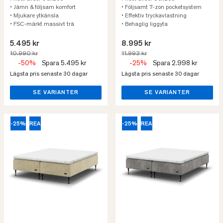
• Jämn & följsam komfort
• Följsamt 7-zon pocketsystem
• Mjukare ytkänsla
• Effektiv tryckavlastning
• FSC-märkt massivt trä
• Behaglig liggyta
5.495 kr
8.995 kr
10.990 kr
11.993 kr
-50%
Spara 5.495 kr
-25%
Spara 2.998 kr
Lägsta pris senaste 30 dagar
Lägsta pris senaste 30 dagar
SE VARIANTER
SE VARIANTER
-25%
REA
-25%
REA