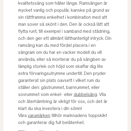
kvalitetssäng som håller länge. Ramsängen är
mycket vanlig och populär, kanske på grund av
sin rättframma enkelhet i kombination med att
man sover så skönt i den. Den är också lätt att
flytta runt, till exempel i samband med städning,
och den ger ett allmänt lätthanterligt intryck. Din
ramsäng kan du med fördel placera i en
sängram om du har en vacker modell du vill
använda, eller så monterar du på sängben av
lämplig storlek och höjd som skaffar dig lite
extra förvaringsutrymme undertill. Den pryder
garanterat sin plats oavsett i vilket rum du
ställer den: gästrummet, barnrummet, eller
sovrummet som enkel- eller
dubbelsäng
. Vila
och återhämtning är viktigt för oss, och det är
klart du ska investera i din sömn!
Våra
varumärken
tillhör marknadens toppskikt
och garanterar dig full belåtenhet.