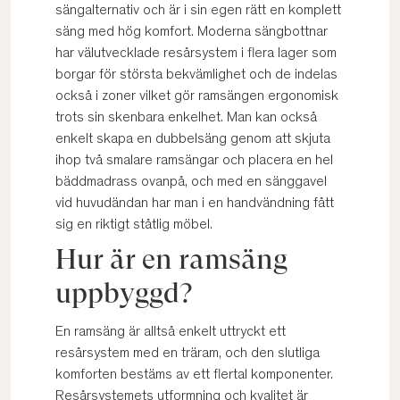
sängalternativ och är i sin egen rätt en komplett
säng med hög komfort. Moderna sängbottnar
har välutvecklade resårsystem i flera lager som
borgar för största bekvämlighet och de indelas
också i zoner vilket gör ramsängen ergonomisk
trots sin skenbara enkelhet. Man kan också
enkelt skapa en dubbelsäng genom att skjuta
ihop två smalare ramsängar och placera en hel
bäddmadrass ovanpå, och med en sänggavel
vid huvudändan har man i en handvändning fått
sig en riktigt ståtlig möbel.
Hur är en ramsäng
uppbyggd?
En ramsäng är alltså enkelt uttryckt ett
resårsystem med en träram, och den slutliga
komforten bestäms av ett flertal komponenter.
Resårsystemets utformning och kvalitet är