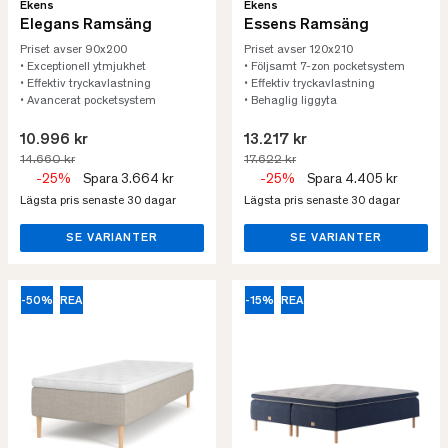
Ekens
Ekens
Elegans Ramsäng
Essens Ramsäng
Priset avser 90x200
Priset avser 120x210
• Exceptionell ytmjukhet
• Följsamt 7-zon pocketsystem
• Effektiv tryckavlastning
• Effektiv tryckavlastning
• Avancerat pocketsystem
• Behaglig liggyta
10.996 kr
13.217 kr
14.660 kr
17.622 kr
-25%
Spara 3.664 kr
-25%
Spara 4.405 kr
Lägsta pris senaste 30 dagar
Lägsta pris senaste 30 dagar
SE VARIANTER
SE VARIANTER
-50%
REA
-15%
REA