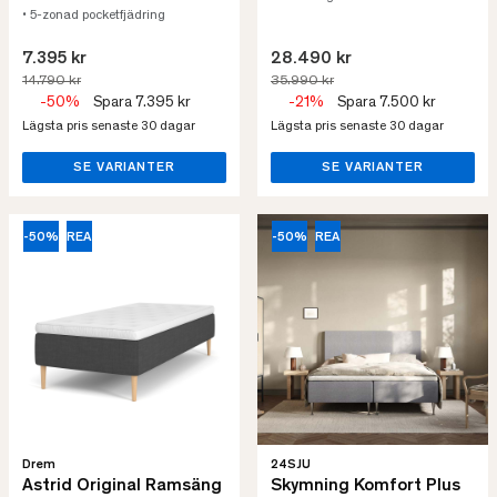
• 5-zonad pocketfjädring
7.395 kr
28.490 kr
14.790 kr
35.990 kr
-50%
Spara 7.395 kr
-21%
Spara 7.500 kr
Lägsta pris senaste 30 dagar
Lägsta pris senaste 30 dagar
SE VARIANTER
SE VARIANTER
-50%
REA
-50%
REA
Drem
24SJU
Astrid Original Ramsäng
Skymning Komfort Plus