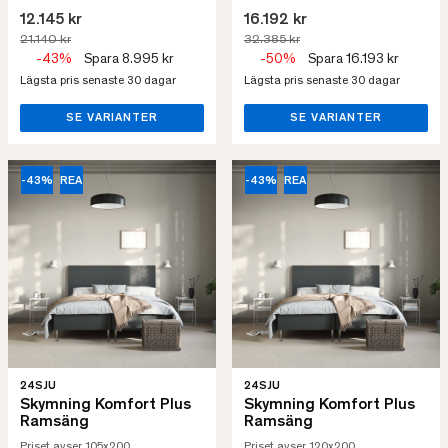
12.145 kr
16.192 kr
21.140 kr
32.385 kr
-43%
Spara 8.995 kr
-50%
Spara 16.193 kr
Lägsta pris senaste 30 dagar
Lägsta pris senaste 30 dagar
SE VARIANTER
SE VARIANTER
-43%
REA
-43%
REA
24SJU
24SJU
Skymning Komfort Plus
Skymning Komfort Plus
Ramsäng
Ramsäng
Priset avser 105x200
Priset avser 120x200