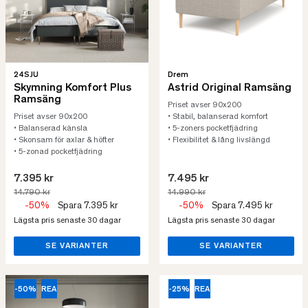
24SJU
Drem
Skymning Komfort Plus
Astrid Original Ramsäng
Ramsäng
Priset avser 90x200
Priset avser 90x200
• Stabil, balanserad komfort
• Balanserad känsla
• 5-zoners pocketfjädring
• Skonsam för axlar & höfter
• Flexibilitet & lång livslängd
• 5-zonad pocketfjädring
7.395 kr
7.495 kr
14.790 kr
14.990 kr
-50%
Spara 7.395 kr
-50%
Spara 7.495 kr
Lägsta pris senaste 30 dagar
Lägsta pris senaste 30 dagar
SE VARIANTER
SE VARIANTER
-50%
REA
-25%
REA