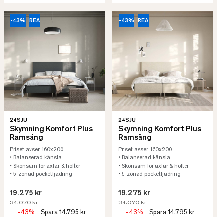
-43%
REA
-43%
REA
24SJU
24SJU
Skymning Komfort Plus
Skymning Komfort Plus
Ramsäng
Ramsäng
Priset avser 160x200
Priset avser 160x200
• Balanserad känsla
• Balanserad känsla
• Skonsam för axlar & höfter
• Skonsam för axlar & höfter
• 5-zonad pocketfjädring
• 5-zonad pocketfjädring
19.275 kr
19.275 kr
34.070 kr
34.070 kr
-43%
Spara 14.795 kr
-43%
Spara 14.795 kr