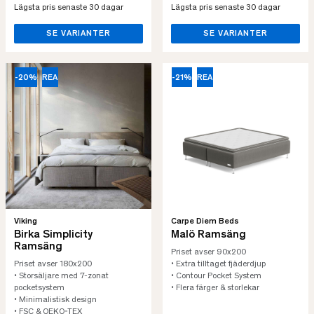
Lägsta pris senaste 30 dagar
Lägsta pris senaste 30 dagar
SE VARIANTER
SE VARIANTER
-20%
REA
-21%
REA
Viking
Carpe Diem Beds
Birka Simplicity
Malö Ramsäng
Ramsäng
Priset avser 90x200
Priset avser 180x200
• Extra tilltaget fjäderdjup
• Storsäljare med 7-zonat
• Contour Pocket System
pocketsystem
• Flera färger & storlekar
• Minimalistisk design
• FSC & OEKO-TEX