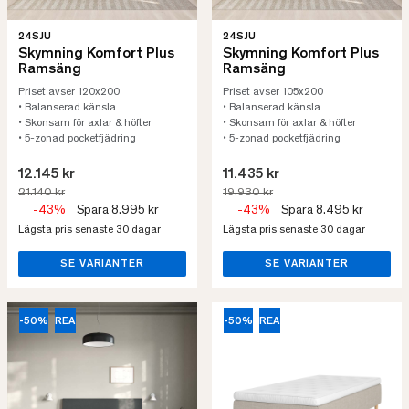
24SJU
24SJU
Skymning Komfort Plus
Skymning Komfort Plus
Ramsäng
Ramsäng
Priset avser 120x200
Priset avser 105x200
• Balanserad känsla
• Balanserad känsla
• Skonsam för axlar & höfter
• Skonsam för axlar & höfter
• 5-zonad pocketfjädring
• 5-zonad pocketfjädring
12.145 kr
11.435 kr
21.140 kr
19.930 kr
-43%
Spara 8.995 kr
-43%
Spara 8.495 kr
Lägsta pris senaste 30 dagar
Lägsta pris senaste 30 dagar
SE VARIANTER
SE VARIANTER
-50%
REA
-50%
REA