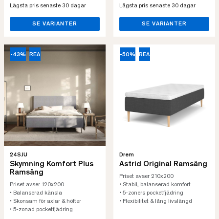
Lägsta pris senaste 30 dagar
Lägsta pris senaste 30 dagar
SE VARIANTER
SE VARIANTER
-43%
REA
-50%
REA
24SJU
Drem
Skymning Komfort Plus
Astrid Original Ramsäng
Ramsäng
Priset avser 210x200
Priset avser 120x200
• Stabil, balanserad komfort
• Balanserad känsla
• 5-zoners pocketfjädring
• Skonsam för axlar & höfter
• Flexibilitet & lång livslängd
• 5-zonad pocketfjädring