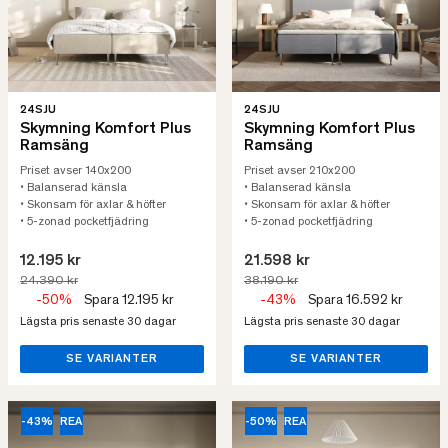
24SJU
24SJU
Skymning Komfort Plus
Skymning Komfort Plus
Ramsäng
Ramsäng
Priset avser 140x200
Priset avser 210x200
• Balanserad känsla
• Balanserad känsla
• Skonsam för axlar & höfter
• Skonsam för axlar & höfter
• 5-zonad pocketfjädring
• 5-zonad pocketfjädring
12.195 kr
21.598 kr
24.390 kr
38.190 kr
-50%
Spara 12.195 kr
-43%
Spara 16.592 kr
Lägsta pris senaste 30 dagar
Lägsta pris senaste 30 dagar
SE VARIANTER
SE VARIANTER
-43%
REA
-50%
REA