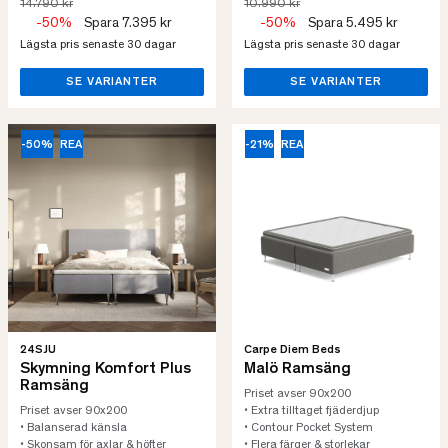
14.790 kr
10.990 kr
-50%
Spara 7.395 kr
-50%
Spara 5.495 kr
Lägsta pris senaste 30 dagar
Lägsta pris senaste 30 dagar
SE VARIANTER
SE VARIANTER
-50%
REA
-21%
REA
24SJU
Carpe Diem Beds
Skymning Komfort Plus
Malö Ramsäng
Ramsäng
Priset avser 90x200
Priset avser 90x200
• Extra tilltaget fjäderdjup
• Balanserad känsla
• Contour Pocket System
• Skonsam för axlar & höfter
• Flera färger & storlekar