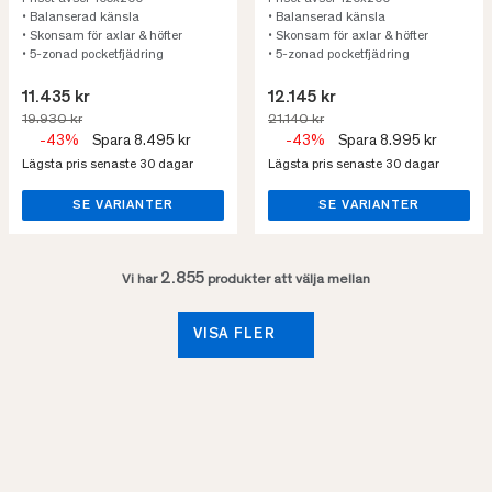
• Balanserad känsla
• Balanserad känsla
• Skonsam för axlar & höfter
• Skonsam för axlar & höfter
• 5-zonad pocketfjädring
• 5-zonad pocketfjädring
11.435 kr
12.145 kr
19.930 kr
21.140 kr
-43%
Spara 8.495 kr
-43%
Spara 8.995 kr
Lägsta pris senaste 30 dagar
Lägsta pris senaste 30 dagar
SE VARIANTER
SE VARIANTER
2.855
Vi har
produkter att välja mellan
VISA FLER