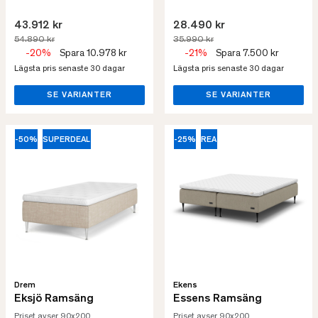
43.912 kr
28.490 kr
54.890 kr
35.990 kr
-20%
Spara 10.978 kr
-21%
Spara 7.500 kr
Lägsta pris senaste 30 dagar
Lägsta pris senaste 30 dagar
SE VARIANTER
SE VARIANTER
-50%
SUPERDEAL
-25%
REA
Drem
Ekens
Eksjö Ramsäng
Essens Ramsäng
Priset avser 90x200
Priset avser 90x200