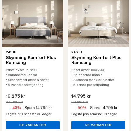
24SJU
24SJU
Skymning Komfort Plus
Skymning Komfort Plus
Ramsäng
Ramsäng
Priset avser 160x200
Priset avser 160x200
• Balanserad känsla
• Balanserad känsla
• Skonsam för axlar & höfter
• Skonsam för axlar & höfter
• 5-zonad pocketfjädring
• 5-zonad pocketfjädring
19.275 kr
14.795 kr
34.070 kr
29.590 kr
-43%
Spara 14.795 kr
-50%
Spara 14.795 kr
Lägsta pris senaste 30 dagar
Lägsta pris senaste 30 dagar
SE VARIANTER
SE VARIANTER