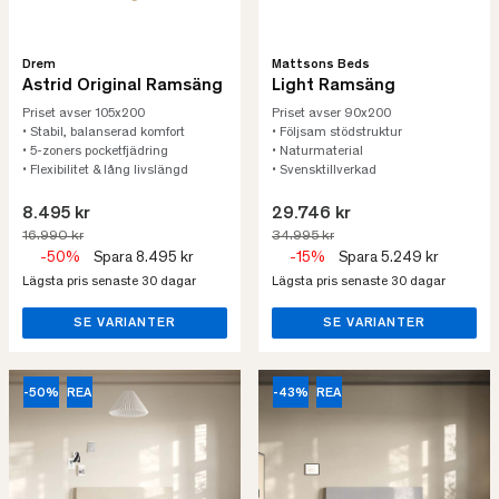
Drem
Mattsons Beds
Astrid Original Ramsäng
Light Ramsäng
Priset avser 105x200
Priset avser 90x200
• Stabil, balanserad komfort
• Följsam stödstruktur
• 5-zoners pocketfjädring
• Naturmaterial
• Flexibilitet & lång livslängd
• Svensktillverkad
8.495 kr
29.746 kr
16.990 kr
34.995 kr
-50%
Spara 8.495 kr
-15%
Spara 5.249 kr
Lägsta pris senaste 30 dagar
Lägsta pris senaste 30 dagar
SE VARIANTER
SE VARIANTER
-50%
REA
-43%
REA