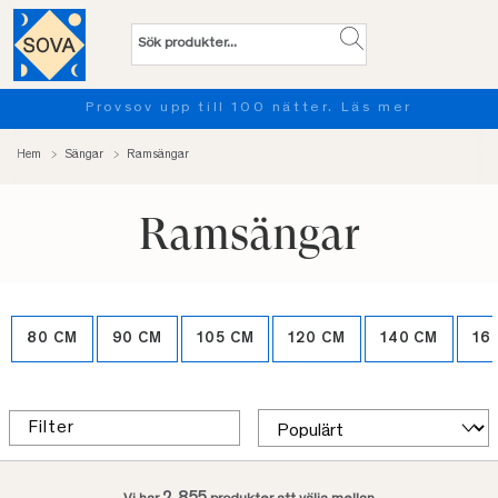
Provsov upp till 100 nätter. Läs mer
Hem
Sängar
Ramsängar
Ramsängar
80 CM
90 CM
105 CM
120 CM
140 CM
16
Filter