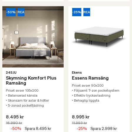
-50%
REA
-25%
REA
24SJU
Ekens
Skymning Komfort Plus
Essens Ramsäng
Ramsäng
Priset avser 90x200
Priset avser 105x200
• Följsamt 7-zon pocketsystem
• Balanserad känsla
• Effektiv tryckavlastning
• Skonsam för axlar & höfter
• Behaglig liggyta
• 5-zonad pocketfjädring
8.495 kr
8.995 kr
16.990 kr
11.993 kr
-50%
Spara 8.495 kr
-25%
Spara 2.998 kr