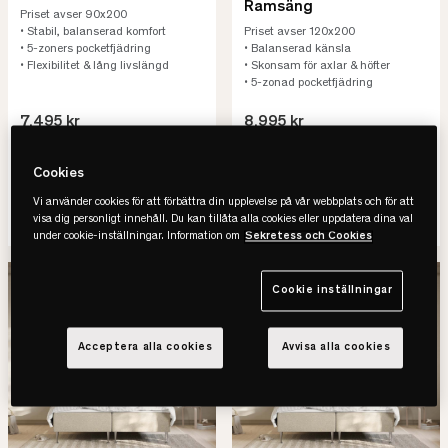
Ramsäng
Priset avser 90x200
• Stabil, balanserad komfort
Priset avser 120x200
• 5-zoners pocketfjädring
• Balanserad känsla
• Flexibilitet & lång livslängd
• Skonsam för axlar & höfter
• 5-zonad pocketfjädring
7.495 kr
8.995 kr
14.990 kr
17.990 kr
-50%
Spara 7.495 kr
-50%
Spara 8.995 kr
Cookies
Lägsta pris senaste 30 dagar
Lägsta pris senaste 30 dagar
Vi använder cookies för att förbättra din upplevelse på vår webbplats och för att
SE VARIANTER
SE VARIANTER
visa dig personligt innehåll. Du kan tillåta alla cookies eller uppdatera dina val
under cookie-inställningar. Information om
Sekretess och Cookies
-43%
REA
-43%
REA
Cookie inställningar
Acceptera alla cookies
Avvisa alla cookies