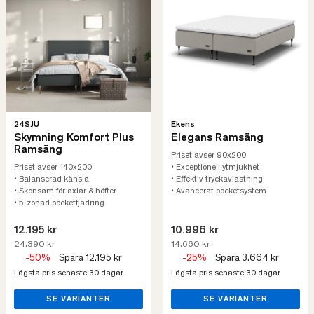
24SJU
Ekens
Skymning Komfort Plus
Elegans Ramsäng
Ramsäng
Priset avser 90x200
Priset avser 140x200
• Exceptionell ytmjukhet
• Balanserad känsla
• Effektiv tryckavlastning
• Skonsam för axlar & höfter
• Avancerat pocketsystem
• 5-zonad pocketfjädring
12.195 kr
10.996 kr
24.390 kr
14.660 kr
-50%
Spara 12.195 kr
-25%
Spara 3.664 kr
Lägsta pris senaste 30 dagar
Lägsta pris senaste 30 dagar
SE VARIANTER
SE VARIANTER