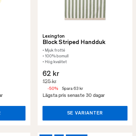
Lexington
Block Striped Handduk
• Mjuk frotté
• 100% bomull
• Hög kvalitet
62 kr
125 kr
-50%
Spara 63 kr
ar
Lägsta pris senaste 30 dagar
R
SE VARIANTER