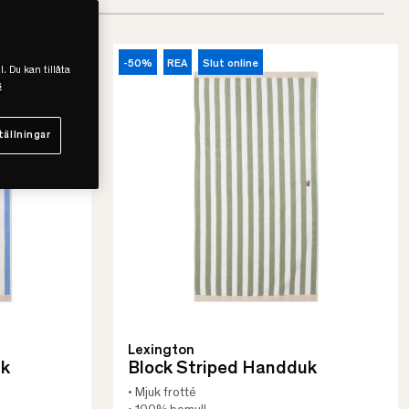
-50%
REA
Slut online
l. Du kan tillåta
s
tällningar
Lexington
uk
Block Striped Handduk
• Mjuk frotté