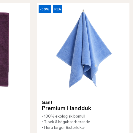
-50%
REA
Gant
Premium Handduk
• 100% ekologisk bomull
• Tjock & högabsorberande
• Flera färger & storlekar