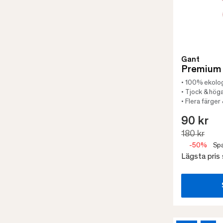
Gant
Premium
• 100% ekolog
• Tjock & hö
• Flera färger
90 kr
180 kr
-50%
Spa
Lägsta pris