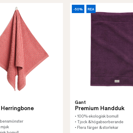
-50%
REA
Gant
 Herringbone
Premium Handduk
• 100% ekologisk bomull
iskbensmönster
• Tjock & högabsorberande
& mjuk
• Flera färger & storlekar