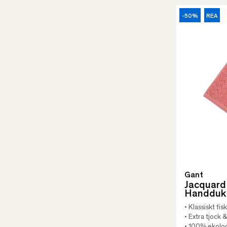
-50%
REA
Gant
Jacquard
Handduk
• Klassiskt f
• Extra tjock 