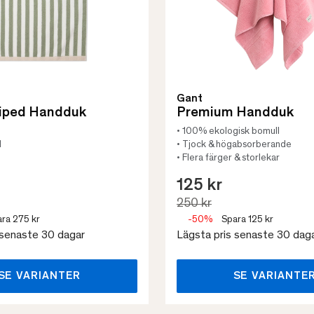
Gant
riped Handduk
Premium Handduk
• 100% ekologisk bomull
l
• Tjock & högabsorberande
• Flera färger & storlekar
125 kr
250 kr
ra 275 kr
-50%
Spara 125 kr
 senaste 30 dagar
Lägsta pris senaste 30 dag
SE VARIANTER
SE VARIANTE