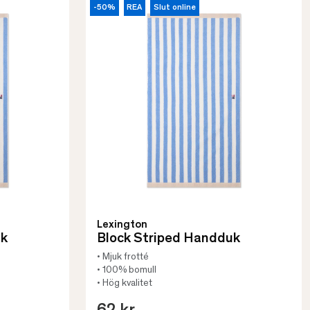
-50%
REA
Slut online
Lexington
uk
Block Striped Handduk
• Mjuk frotté
• 100% bomull
• Hög kvalitet