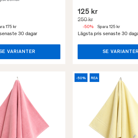
isk bomull
125 kr
250 kr
ra 175 kr
-50%
Spara 125 kr
 senaste 30 dagar
Lägsta pris senaste 30 dag
SE VARIANTER
SE VARIANTE
-50%
REA