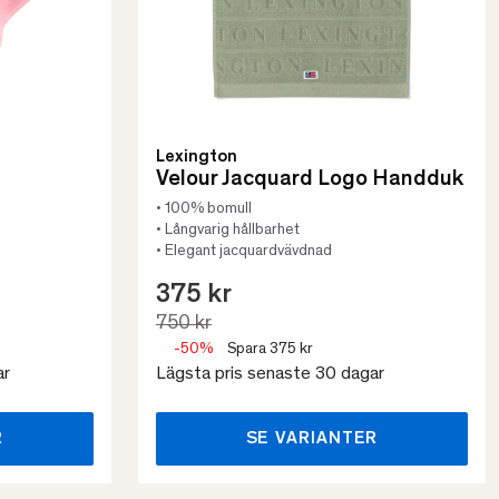
Lexington
Velour Jacquard Logo Handduk
• 100% bomull
• Långvarig hållbarhet
• Elegant jacquardvävdnad
375 kr
750 kr
-50%
Spara 375 kr
ar
Lägsta pris senaste 30 dagar
R
SE VARIANTER