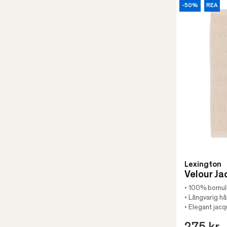
-50%
REA
Lexington
Velour J
• 100% bomul
• Långvarig hå
• Elegant jac