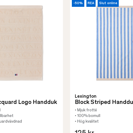
-50%
REA
Slut online
Lexington
acquard Logo Handduk
Block Striped Handd
l
• Mjuk frotté
llbarhet
• 100% bomull
quardvävdnad
• Hög kvalitet