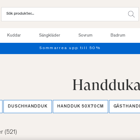
Kuddar
Sängkläder
Sovrum
Badrum
Provsov upp till 100 nätter. Läs mer
Handduka
DUSCHHANDDUK
HANDDUK 50X70CM
GÄSTHAND
er
(521)