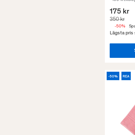
• 100% ekolog
175 kr
350 kr
-50%
Spa
Lägsta pris
-50%
REA