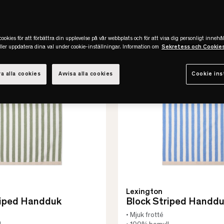
-50%
REA
Slut online
ookies för att förbättra din upplevelse på vår webbplats och för att visa dig personligt innehål
eller uppdatera dina val under cookie-inställningar. Information om
Sekretess och Cookie
a alla cookies
Avvisa alla cookies
Cookie ins
Lexington
riped Handduk
Block Striped Handd
• Mjuk frotté