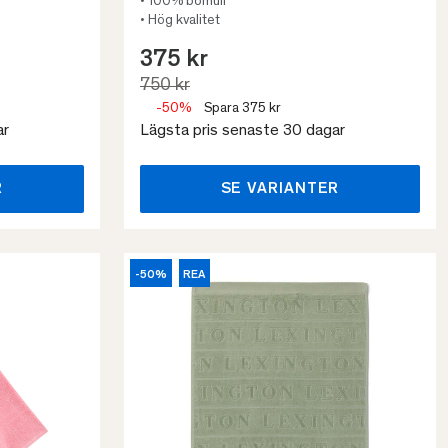
• 100% bomull
• Hög kvalitet
375 kr
750 kr
-50%
Spara 375 kr
ar
Lägsta pris senaste 30 dagar
R
SE VARIANTER
-50%
REA