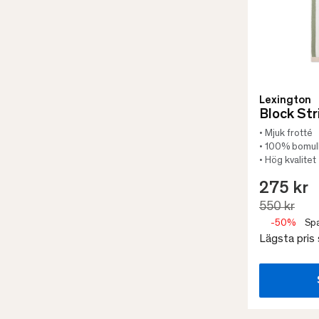
Lexington
Block St
• Mjuk frotté
• 100% bomul
• Hög kvalitet
275 kr
550 kr
-50%
Spa
Lägsta pris