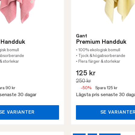
Gant
 Handduk
Premium Handduk
isk bomull
• 100% ekologisk bomull
gabsorberande
• Tjock & högabsorberande
 & storlekar
• Flera färger & storlekar
125 kr
250 kr
ra 90 kr
-50%
Spara 125 kr
 senaste 30 dagar
Lägsta pris senaste 30 dag
SE VARIANTER
SE VARIANTE