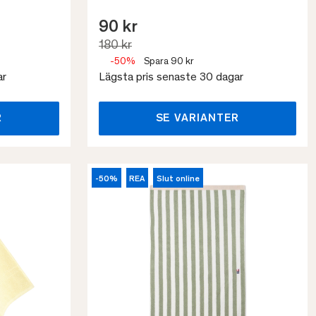
90 kr
180 kr
-50%
Spara 90 kr
ar
Lägsta pris senaste 30 dagar
R
SE VARIANTER
-50%
REA
Slut online