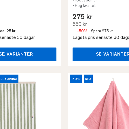
l
• 100% bomull
• Hög kvalitet
275 kr
550 kr
ra 125 kr
-50%
Spara 275 kr
 senaste 30 dagar
Lägsta pris senaste 30 dag
SE VARIANTER
SE VARIANTE
Slut online
-50%
REA