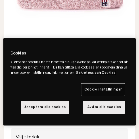
Cookies
Vi använder cookies för att förbättra din upplevelse på vår webbplats och för att
visa dig personligt innehåll. Du kan tillåta alla cookies eller uppdatera dina val
under cookie-inställningar. Information om
Sekretess och Cookies
Lexington
Original Handduk
Cookie inställningar
• 100% bomullsfrotté
Acceptera alla cookies
Avvisa alla cookies
• OEKO-TEX®-certifierad
• Flera storlekar & färger
Välj storlek