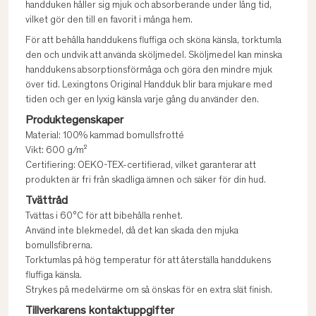
handduken håller sig mjuk och absorberande under lång tid,
vilket gör den till en favorit i många hem.
För att behålla handdukens fluffiga och sköna känsla, torktumla
den och undvik att använda sköljmedel. Sköljmedel kan minska
handdukens absorptionsförmåga och göra den mindre mjuk
över tid. Lexingtons Original Handduk blir bara mjukare med
tiden och ger en lyxig känsla varje gång du använder den.
Produktegenskaper
Material: 100% kammad bomullsfrotté
Vikt: 600 g/m²
Certifiering: OEKO-TEX-certifierad, vilket garanterar att
produkten är fri från skadliga ämnen och säker för din hud.
Tvättråd
Tvättas i 60°C för att bibehålla renhet.
Använd inte blekmedel, då det kan skada den mjuka
bomullsfibrerna.
Torktumlas på hög temperatur för att återställa handdukens
fluffiga känsla.
Strykes på medelvärme om så önskas för en extra slät finish.
Tillverkarens kontaktuppgifter