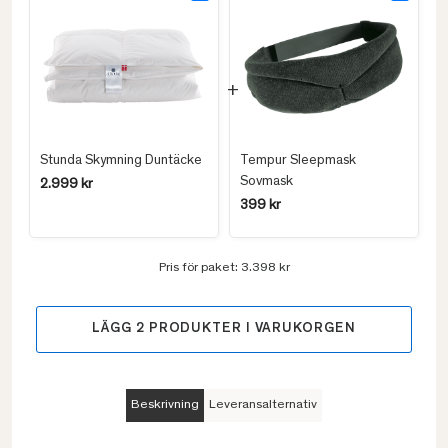
Stunda Skymning Duntäcke
Tempur Sleepmask
Sovmask
2.999 kr
399 kr
Pris för paket:
3.398 kr
LÄGG
2
PRODUKTER I VARUKORGEN
Beskrivning
Leveransalternativ