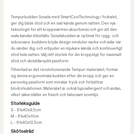
Tempurkudden Sonata med SmartCoolTechnology i fodralet,
ger dig både stöd och en sval känsla genom natten. Den nya
teknologin för att kroppsvärmen absorberas och gör att den
svala känslan bibehålls. Sonatakudden är optimal för rygg- och
sidosovare, kuddens böjda design omsluter nacke och axlar när
du vänder dig, och erbjuder en mjukare känsla och kontinuerligt
stöd hela natten. Välj rätt storlek för din kroppstyp för maximalt
stöd och skräddarsydd passform.
Tillverkad av det revolutionerande Tempur-materialet, formar
sig denna ergonomiska kudden efter din kropp och ger en
personlig passform som minskar tryck och förbättrar
blodcirkulationen. Materialet är också hypoallergent och andas,
vilket säkerställer en fräsch och hälsosam sovmiljö.
Storleksguide
S - 61x40x9,5cm
M - 61x40x11cm
L - 61x40x12,5cm
Skötselråd