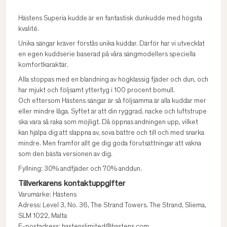
Hästens Superia kudde är en fantastisk dunkudde med högsta
kvalité.
Unika sängar kräver förstås unika kuddar. Därför har vi utvecklat
en egen kuddserie baserad på våra sängmodellers speciella
komfortkaraktär.
Alla stoppas med en blandning av högklassig fjäder och dun, och
har mjukt och följsamt yttertyg i 100 procent bomull.
Och eftersom Hästens sängar är så följsamma är alla kuddar mer
eller mindre låga. Syftet är att din ryggrad, nacke och luftstrupe
ska vara så raka som möjligt. Då öppnas andningen upp, vilket
kan hjälpa dig att slappna av, sova bättre och till och med snarka
mindre. Men framför allt ge dig goda förutsättningar att vakna
som den bästa versionen av dig.
Fyllning: 30% andfjäder och 70% anddun.
Tillverkarens kontaktuppgifter
Varumärke: Hästens
Adress: Level 3, No. 36, The Strand Towers. The Strand, Sliema,
SLM 1022, Malta