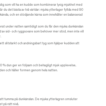
ig som vill ha en kudde som kombinerar lyxig mjukhet med
 får du det bästa av två världar: mjuka ytterlager fyllda med 90
känsla, och en stödjande kärna som innehåller en balanserad
rat under natten samtidigt som du får den mjuka dunkänslan
 av sid- och ryggsovare som behöver mer stöd, men inte vill
.
ett slitstarkt och andningsbart tyg som hjälper kudden att
90 % dun ger en följsam och behagligt mjuk upplevelse,
dden och håller formen genom hela natten.
n att tumma på dunkänslan. De mjuka ytterlagren omsluter
 på rätt nivå.