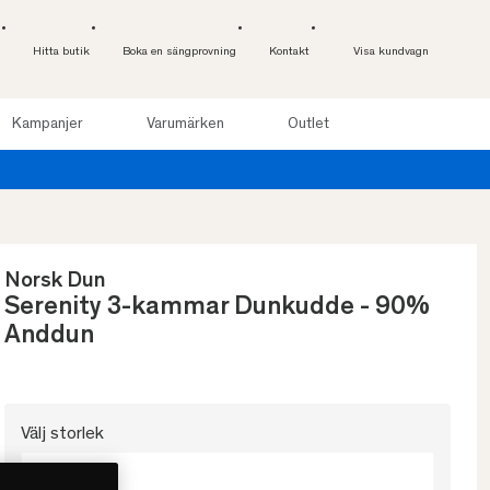
Hitta butik
Boka en sängprovning
Kontakt
Visa kundvagn
Kampanjer
Varumärken
Outlet
 nätter. Läs mer
Norsk Dun
Serenity 3-kammar Dunkudde - 90%
Anddun
Välj storlek
50x60