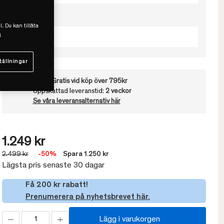
Välj Höjd
l. Du kan tillåta
s
Hög
tällningar
Frakt:
Gratis vid köp över 795kr
Uppskattad leveranstid:
2 veckor
Se våra leveransalternativ här
1.249 kr
2.499 kr
-50%
Spara 1.250 kr
Lägsta pris senaste 30 dagar
Få 200 kr rabatt!
Prenumerera på nyhetsbrevet här.
Lägg i varukorgen