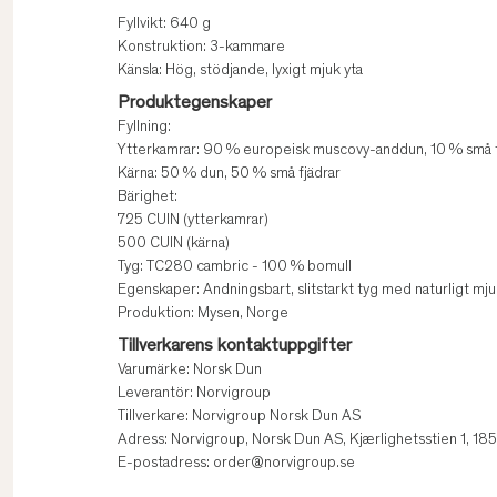
Fyllvikt: 640 g
Konstruktion: 3-kammare
Känsla: Hög, stödjande, lyxigt mjuk yta
Produktegenskaper
Fyllning:
Ytterkamrar: 90 % europeisk muscovy-anddun, 10 % små f
Kärna: 50 % dun, 50 % små fjädrar
Bärighet:
725 CUIN (ytterkamrar)
500 CUIN (kärna)
Tyg: TC280 cambric - 100 % bomull
Egenskaper: Andningsbart, slitstarkt tyg med naturligt mju
Produktion: Mysen, Norge
Tillverkarens kontaktuppgifter
Varumärke: Norsk Dun
Leverantör: Norvigroup
Tillverkare: Norvigroup Norsk Dun AS
Adress: Norvigroup, Norsk Dun AS, Kjærlighetsstien 1, 1
E-postadress: order@norvigroup.se