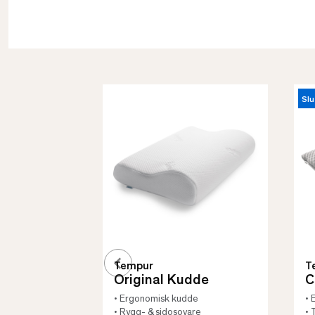
Slu
Tempur
T
Original Kudde
C
• Ergonomisk kudde
• 
• Rygg- & sidosovare
• 