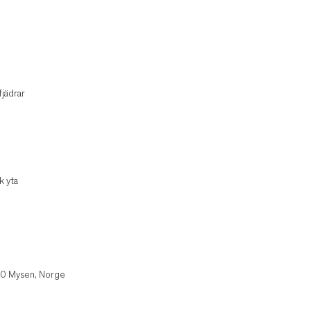
jädrar
k yta
850 Mysen, Norge