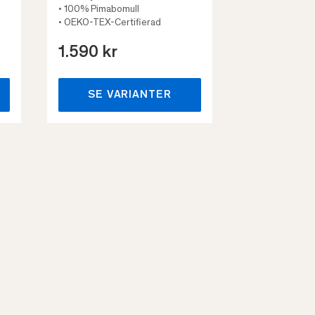
• 100% Pimabomull
• OEKO-TEX-Certifierad
1.590 kr
659 kr
SE VARIANTER
SE VA