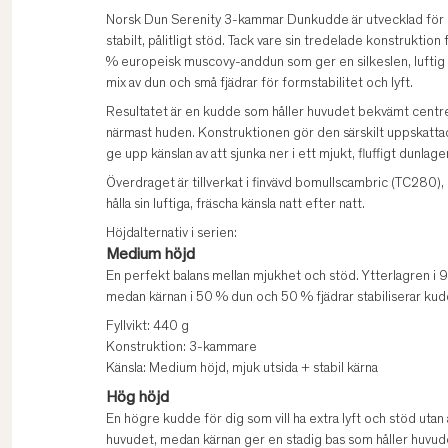
Norsk Dun Serenity 3-kammar Dunkudde är utvecklad för d
stabilt, pålitligt stöd. Tack vare sin tredelade konstruktion
% europeisk muscovy-anddun som ger en silkeslen, luftig 
mix av dun och små fjädrar för formstabilitet och lyft.
Resultatet är en kudde som håller huvudet bekvämt centre
närmast huden. Konstruktionen gör den särskilt uppskattad
ge upp känslan av att sjunka ner i ett mjukt, fluffigt dunlager
Överdraget är tillverkat i finvävd bomullscambric (TC280), 
hålla sin luftiga, fräscha känsla natt efter natt.
Höjdalternativ i serien:
Medium höjd
En perfekt balans mellan mjukhet och stöd. Ytterlagren i 
medan kärnan i 50 % dun och 50 % fjädrar stabiliserar ku
Fyllvikt: 440 g
Konstruktion: 3-kammare
Känsla: Medium höjd, mjuk utsida + stabil kärna
Hög höjd
En högre kudde för dig som vill ha extra lyft och stöd uta
huvudet, medan kärnan ger en stadig bas som håller huvudet