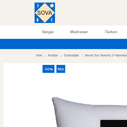
Sängar
Madrasser
Täcken
Hem
Kuddar
Dunkuddar
Norsk Dun Serenity 3-Kamma
-50%
REA