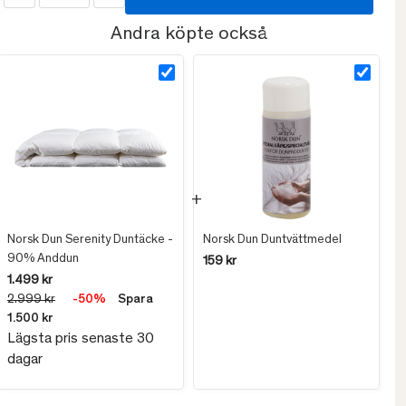
Andra köpte också
Norsk Dun Serenity Duntäcke -
Norsk Dun Duntvättmedel
90% Anddun
159 kr
1.499 kr
2.999 kr
-50%
Spara
1.500 kr
Lägsta pris senaste 30
dagar