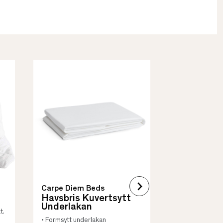
Borås Cotto
Quilt Mad
• Skyddar säng
• Vadderat
• Flera storleka
Carpe Diem Beds
Havsbris Kuvertsytt
Underlakan
t.
• Formsytt underlakan