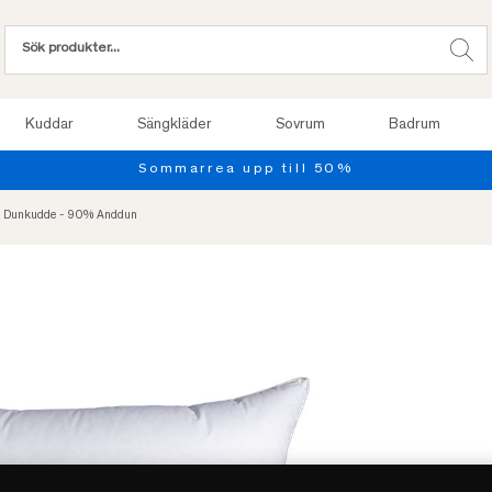
Kuddar
Sängkläder
Sovrum
Badrum
Provsov upp till 100
r Dunkudde - 90% Anddun