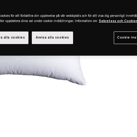
ookies för att förbättra din upplevelse på vår webbplats och för att visa dig personligt innehål
eller uppdatera dina val under cookie-inställningar. Information om
Sekretess och Cookie
a alla cookies
Avvisa alla cookies
Cookie ins