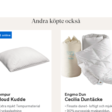
Andra köpte också
t online
empur
Engmo Dun
loud Kudde
Cecilia Duntäcke
Extra mjukt Tempurmaterial
• Finaste dunet- luftigt och mjuk
Tryckavlastning
• 90% europeisk myskanddun,