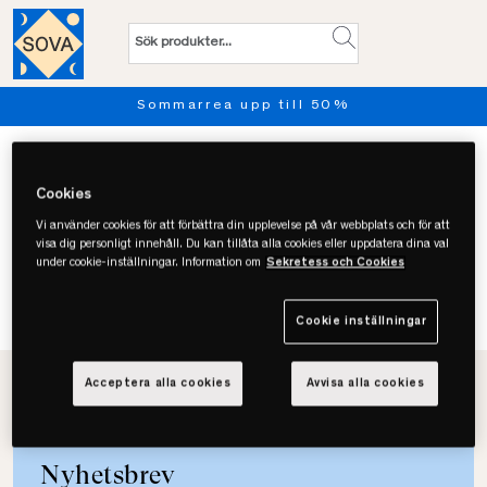
Sommarrea upp till 50%
Cookies
Vi använder cookies för att förbättra din upplevelse på vår webbplats och för att
visa dig personligt innehåll. Du kan tillåta alla cookies eller uppdatera dina val
under cookie-inställningar. Information om
Sekretess och Cookies
Vi hittade inget resultat för "null"
Cookie inställningar
TILLBAKA TILL STARTSIDAN
Acceptera alla cookies
Avvisa alla cookies
Nyhetsbrev