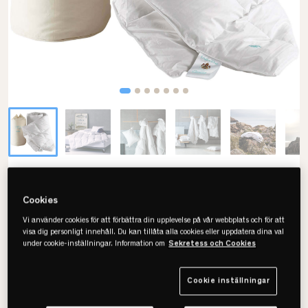
Engmo Dun
Cecilia Duntäcke
Cookies
Vi använder cookies för att förbättra din upplevelse på vår webbplats och för att
• Finaste dunet- luftigt och mjukt.
visa dig personligt innehåll. Du kan tillåta alla cookies eller uppdatera dina val
• 90% europeisk myskanddun, 10% småfjäder.
under cookie-inställningar. Information om
Sekretess och Cookies
• Välj värmenivå och storlek.
Cookie inställningar
Välj storlek