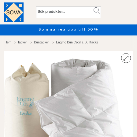
Provsov upp till 100 nätter. L
Hem
Täcken
Duntäcken
Engmo Dun Cecilia Duntäcke