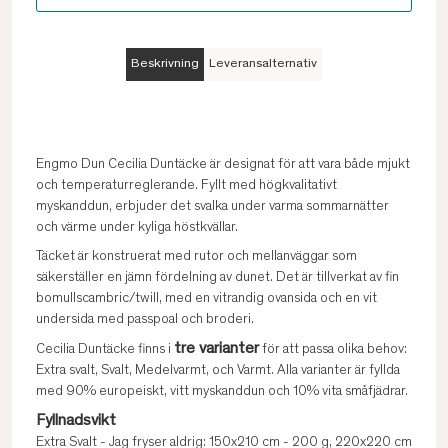
Beskrivning
Leveransalternativ
Engmo Dun Cecilia Duntäcke är designat för att vara både mjukt
och temperaturreglerande. Fyllt med högkvalitativt
myskanddun, erbjuder det svalka under varma sommarnätter
och värme under kyliga höstkvällar.
Täcket är konstruerat med rutor och mellanväggar som
säkerställer en jämn fördelning av dunet. Det är tillverkat av fin
bomullscambric/twill, med en vitrandig ovansida och en vit
undersida med passpoal och broderi.
tre varianter
Cecilia Duntäcke finns i
för att passa olika behov:
Extra svalt, Svalt, Medelvarmt, och Varmt. Alla varianter är fyllda
med 90% europeiskt, vitt myskanddun och 10% vita småfjädrar.
Fyllnadsvikt
Extra Svalt - Jag fryser aldrig: 150x210 cm - 200 g, 220x220 cm