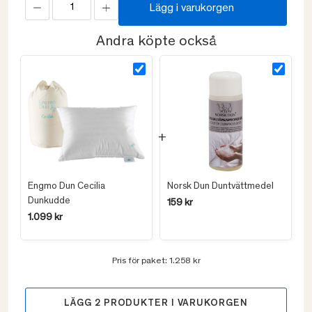
Lägg i varukorgen
Andra köpte också
Engmo Dun Cecilia
Norsk Dun Duntvättmedel
Dunkudde
159 kr
1.099 kr
Pris för paket:
1.258 kr
LÄGG
2
PRODUKTER I VARUKORGEN