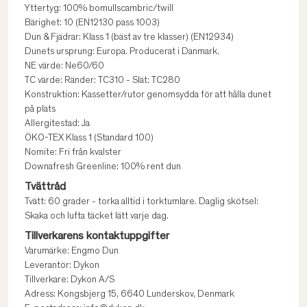
Yttertyg: 100% bomullscambric/twill
Bärighet: 10 (EN12130 pass 1003)
Dun & Fjädrar: Klass 1 (bäst av tre klasser) (EN12934)
Dunets ursprung: Europa. Producerat i Danmark.
NE värde: Ne60/60
TC värde: Ränder: TC310 - Slät: TC280
Konstruktion: Kassetter/rutor genomsydda för att hålla dunet
på plats
Allergitestad: Ja
ÖKO-TEX Klass 1 (Standard 100)
Nomite: Fri från kvalster
Downafresh Greenline: 100% rent dun
Tvättråd
Tvätt: 60 grader - torka alltid i torktumlare. Daglig skötsel:
Skaka och lufta täcket lätt varje dag.
Tillverkarens kontaktuppgifter
Varumärke: Engmo Dun
Leverantör: Dykon
Tillverkare: Dykon A/S
Adress: Kongsbjerg 15, 6640 Lunderskov, Denmark