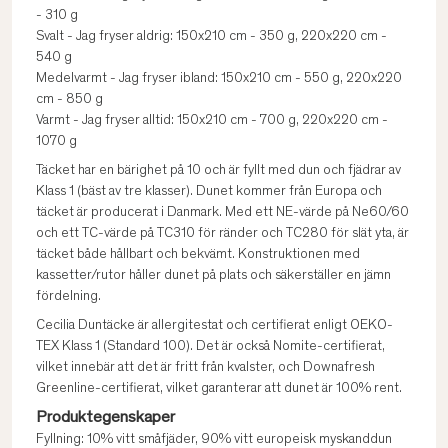
- 310 g
Svalt - Jag fryser aldrig: 150x210 cm - 350 g, 220x220 cm -
540 g
Medelvarmt - Jag fryser ibland: 150x210 cm - 550 g, 220x220
cm - 850 g
Varmt - Jag fryser alltid: 150x210 cm - 700 g, 220x220 cm -
1070 g
Täcket har en bärighet på 10 och är fyllt med dun och fjädrar av
Klass 1 (bäst av tre klasser). Dunet kommer från Europa och
täcket är producerat i Danmark. Med ett NE-värde på Ne60/60
och ett TC-värde på TC310 för ränder och TC280 för slät yta, är
täcket både hållbart och bekvämt. Konstruktionen med
kassetter/rutor håller dunet på plats och säkerställer en jämn
fördelning.
Cecilia Duntäcke är allergitestat och certifierat enligt OEKO-
TEX Klass 1 (Standard 100). Det är också Nomite-certifierat,
vilket innebär att det är fritt från kvalster, och Downafresh
Greenline-certifierat, vilket garanterar att dunet är 100% rent.
Produktegenskaper
Fyllning: 10% vitt småfjäder, 90% vitt europeisk myskanddun