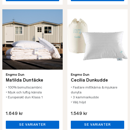
Engmo Dun
Engmo Dun
Matilda Duntäcke
Cecilia Dunkudde
• 100% bomullscambric
• Fastare mittkärna & mjukare
• Mjuk och luftig känsla
dunyta
• Europeiskt dun Klass 1
• 3 kammarkudde
• Välj höjd
1.649 kr
1.549 kr
SE VARIANTER
SE VARIANTER