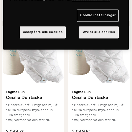
2.299 kr
2.049 kr
SE VARIANTER
SE VARIANTER
Cookie inställningar
Acceptera alla cookies
Avvisa alla cookies
Engmo Dun
Engmo Dun
Cecilia Duntäcke
Cecilia Duntäcke
• Finaste dunet- luftigt och mjukt.
• Finaste dunet- luftigt och mjukt.
• 90% europeisk myskanddun,
• 90% europeisk myskanddun,
10% småfjäder.
10% småfjäder.
• Välj värmenivå och storlek.
• Välj värmenivå och storlek.
2.599 kr
3.049 kr