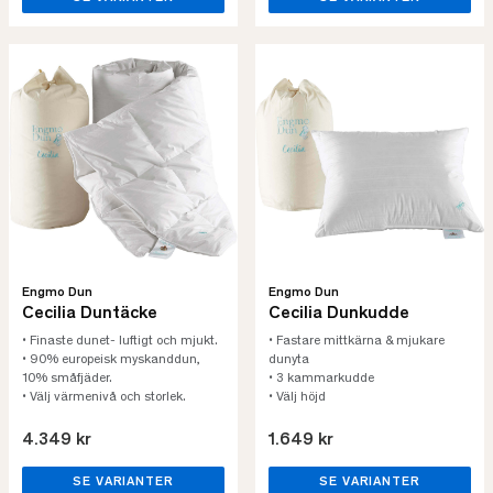
Engmo Dun
Engmo Dun
Cecilia Duntäcke
Cecilia Dunkudde
• Finaste dunet- luftigt och mjukt.
• Fastare mittkärna & mjukare
• 90% europeisk myskanddun,
dunyta
10% småfjäder.
• 3 kammarkudde
• Välj värmenivå och storlek.
• Välj höjd
4.349 kr
1.649 kr
SE VARIANTER
SE VARIANTER