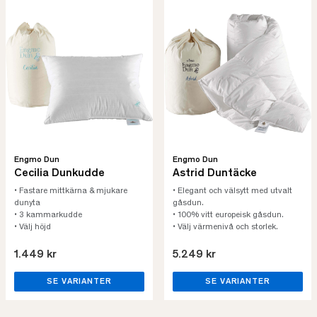
Engmo Dun
Engmo Dun
Cecilia Dunkudde
Astrid Duntäcke
• Fastare mittkärna & mjukare
• Elegant och välsytt med utvalt
dunyta
gåsdun.
• 3 kammarkudde
• 100% vitt europeisk gåsdun.
• Välj höjd
• Välj värmenivå och storlek.
1.449 kr
5.249 kr
SE VARIANTER
SE VARIANTER