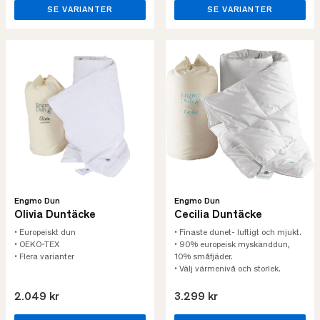
SE VARIANTER
SE VARIANTER
Engmo Dun
Engmo Dun
Olivia Duntäcke
Cecilia Duntäcke
• Europeiskt dun
• Finaste dunet- luftigt och mjukt.
• OEKO-TEX
• 90% europeisk myskanddun,
• Flera varianter
10% småfjäder.
• Välj värmenivå och storlek.
2.049 kr
3.299 kr