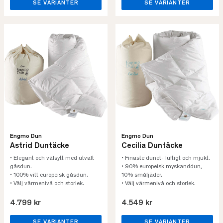
SE VARIANTER
SE VARIANTER
Engmo Dun
Engmo Dun
Astrid Duntäcke
Cecilia Duntäcke
• Elegant och välsytt med utvalt
• Finaste dunet- luftigt och mjukt.
gåsdun.
• 90% europeisk myskanddun,
• 100% vitt europeisk gåsdun.
10% småfjäder.
• Välj värmenivå och storlek.
• Välj värmenivå och storlek.
4.799 kr
4.549 kr
SE VARIANTER
SE VARIANTER