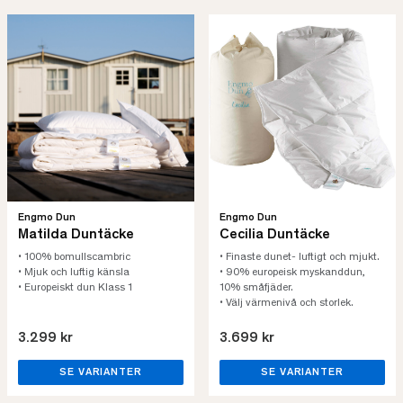
Engmo Dun
Engmo Dun
Matilda Duntäcke
Cecilia Duntäcke
• 100% bomullscambric
• Finaste dunet- luftigt och mjukt.
• Mjuk och luftig känsla
• 90% europeisk myskanddun,
• Europeiskt dun Klass 1
10% småfjäder.
• Välj värmenivå och storlek.
3.299 kr
3.699 kr
SE VARIANTER
SE VARIANTER