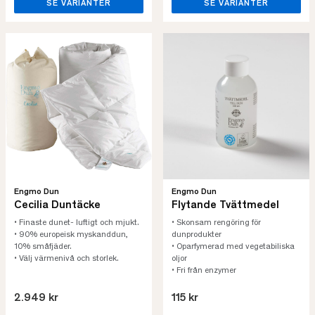
SE VARIANTER
SE VARIANTER
Engmo Dun
Engmo Dun
Cecilia Duntäcke
Flytande Tvättmedel
• Finaste dunet- luftigt och mjukt.
• Skonsam rengöring för
• 90% europeisk myskanddun,
dunprodukter
10% småfjäder.
• Oparfymerad med vegetabiliska
• Välj värmenivå och storlek.
oljor
• Fri från enzymer
2.949 kr
115 kr