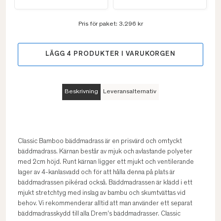
Pris för paket:
3.296 kr
LÄGG
4
PRODUKTER I VARUKORGEN
Beskrivning
Leveransalternativ
Classic Bamboo bäddmadrass är en prisvärd och omtyckt
bäddmadrass. Kärnan består av mjuk och avlastande polyeter
med 2cm höjd. Runt kärnan ligger ett mjukt och ventilerande
lager av 4-kanlasvadd och för att hålla denna på plats är
bäddmadrassen pikérad också. Bäddmadrassen är klädd i ett
mjukt stretchtyg med inslag av bambu och skumtvättas vid
behov. Vi rekommenderar alltid att man använder ett separat
bäddmadrasskydd till alla Drem's bäddmadrasser. Classic