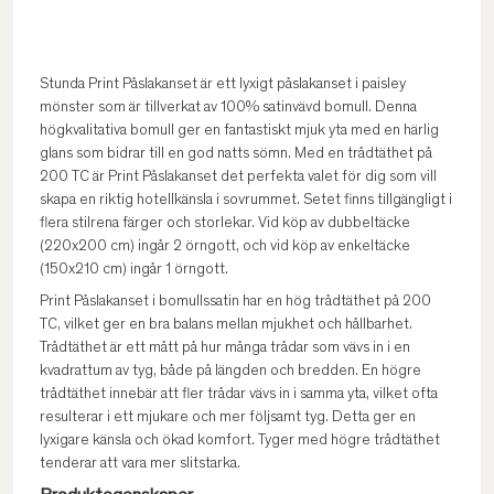
Stunda Print Påslakanset är ett lyxigt påslakanset i paisley
mönster som är tillverkat av 100% satinvävd bomull. Denna
högkvalitativa bomull ger en fantastiskt mjuk yta med en härlig
glans som bidrar till en god natts sömn. Med en trådtäthet på
200 TC är Print Påslakanset det perfekta valet för dig som vill
skapa en riktig hotellkänsla i sovrummet. Setet finns tillgängligt i
flera stilrena färger och storlekar. Vid köp av dubbeltäcke
(220x200 cm) ingår 2 örngott, och vid köp av enkeltäcke
(150x210 cm) ingår 1 örngott.
Print Påslakanset i bomullssatin har en hög trådtäthet på 200
TC, vilket ger en bra balans mellan mjukhet och hållbarhet.
Trådtäthet är ett mått på hur många trådar som vävs in i en
kvadrattum av tyg, både på längden och bredden. En högre
trådtäthet innebär att fler trådar vävs in i samma yta, vilket ofta
resulterar i ett mjukare och mer följsamt tyg. Detta ger en
lyxigare känsla och ökad komfort. Tyger med högre trådtäthet
tenderar att vara mer slitstarka.