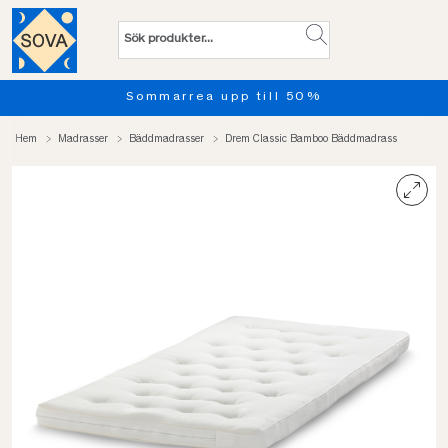
ommarrea upp till 50%
Provs
Hem
Madrasser
Bäddmadrasser
Drem Classic Bamboo Bäddmadrass