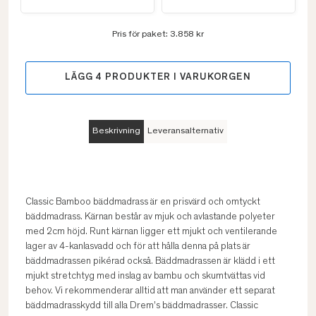
Pris för paket:
3.858 kr
LÄGG
4
PRODUKTER I VARUKORGEN
Beskrivning
Leveransalternativ
Classic Bamboo bäddmadrass är en prisvärd och omtyckt
bäddmadrass. Kärnan består av mjuk och avlastande polyeter
med 2cm höjd. Runt kärnan ligger ett mjukt och ventilerande
lager av 4-kanlasvadd och för att hålla denna på plats är
bäddmadrassen pikérad också. Bäddmadrassen är klädd i ett
mjukt stretchtyg med inslag av bambu och skumtvättas vid
behov. Vi rekommenderar alltid att man använder ett separat
bäddmadrasskydd till alla Drem's bäddmadrasser. Classic