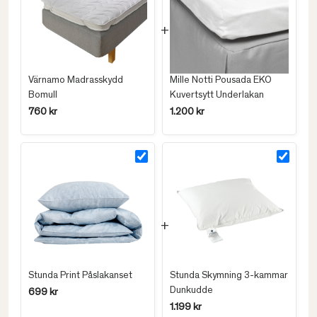
Värnamo Madrasskydd
Mille Notti Pousada EKO
Bomull
Kuvertsytt Underlakan
760 kr
1.200 kr
Stunda Print Påslakanset
Stunda Skymning 3-kammar
Dunkudde
699 kr
1.199 kr