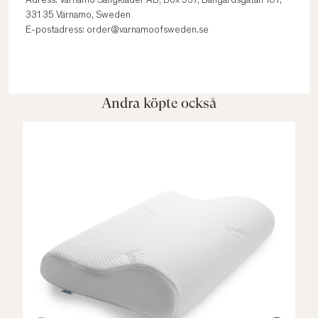
Adress: Värnamo Sängkläder AB, Box 537, Bangårdsgatan 107,
331 35 Värnamo, Sweden
E-postadress: order@varnamoofsweden.se
Andra köpte också