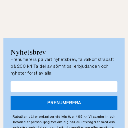
Nyhetsbrev
Prenumerera på vårt nyhetsbrev, få välkomstrabatt
på 200 kr! Ta del av sömntips, erbjudanden och
nyheter först av alla.
PRENUMERERA
Rabatten gäller ord.priser vid köp över 499 kr. Vi samlar in och
behandlar personuppgifter om dig när du interagerar med oss
och våra webbplatser, samt när du ansöker om eller använder