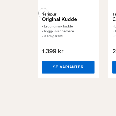
Tempur
T
Original Kudde
C
• Ergonomisk kudde
• 
• Rygg- & sidosovare
• 
• 3 års garanti
• 
1.399 kr
2
SE VARIANTER