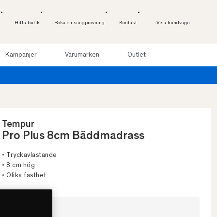
Hitta butik
Boka en sängprovning
Kontakt
Visa kundvagn
Kampanjer
Varumärken
Outlet
Provsov upp till 100 nätter. Läs mer
Tempur
Pro Plus 8cm Bäddmadrass
• Tryckavlastande
• 8 cm hög
• Olika fasthet
Välj storlek