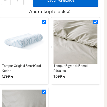
Lägg i varukorgen
Andra köpte också
Tempur Original SmartCool
Tempur Egyptisk Bomull
Kudde
Påslakan
1.799 kr
1.099 kr