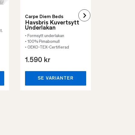
Carpe Diem Beds
Havsbris Kuvertsytt
Underlakan
t.
• Formsytt underlakan
• 100% Pimabomull
• OEKO-TEX-Certifierad
1.590 kr
659 kr
SE VARIANTER
SE VA