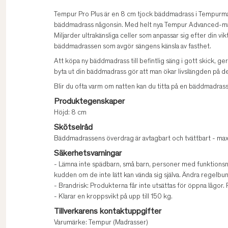
Tempur Pro Plus är en 8 cm tjock bäddmadrass i Tempurma
bäddmadrass någonsin. Med helt nya Tempur Advanced-mater
Miljarder ultrakänsliga celler som anpassar sig efter din v
bäddmadrassen som avgör sängens känsla av fasthet.
Att köpa ny bäddmadrass till befintlig säng i gott skick, g
byta ut din bäddmadrass gör att man ökar livslängden på d
Blir du ofta varm om natten kan du titta på en bäddmadr
Produktegenskaper
Höjd: 8 cm
Skötselråd
Bäddmadrassens överdrag är avtagbart och tvättbart - ma
Säkerhetsvarningar
- Lämna inte spädbarn, små barn, personer med funktionsned
kudden om de inte lätt kan vända sig själva. Ändra regelbun
- Brandrisk: Produkterna får inte utsättas för öppna lågor
- Klarar en kroppsvikt på upp till 150 kg.
Tillverkarens kontaktuppgifter
Varumärke: Tempur (Madrasser)