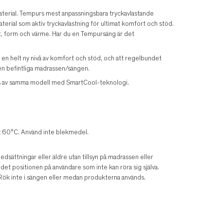
terial. Tempurs mest anpassningsbara tryckavlastande
ial som aktiv tryckavlastning för ultimat komfort och stöd.
ikt, form och värme. Har du en Tempursäng är det
er en helt ny nivå av komfort och stöd, och att regelbundet
en befintliga madrassen/sängen.
ass av samma modell med SmartCool-teknologi.
x 60°C. Använd inte blekmedel.
sättningar eller äldre utan tillsyn på madrassen eller
det positionen på användare som inte kan röra sig själva.
. Rök inte i sängen eller medan produkterna används.