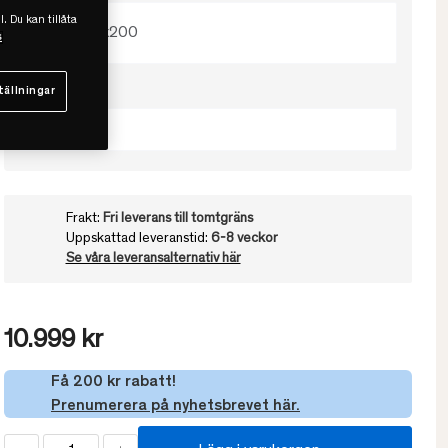
l. Du kan tillåta
80x200
s
Välj fasthet
tällningar
Mjuk
Frakt:
Fri leverans till tomtgräns
Uppskattad leveranstid:
6-8 veckor
Se våra leveransalternativ här
10.999 kr
Få 200 kr rabatt!
Prenumerera på nyhetsbrevet här.