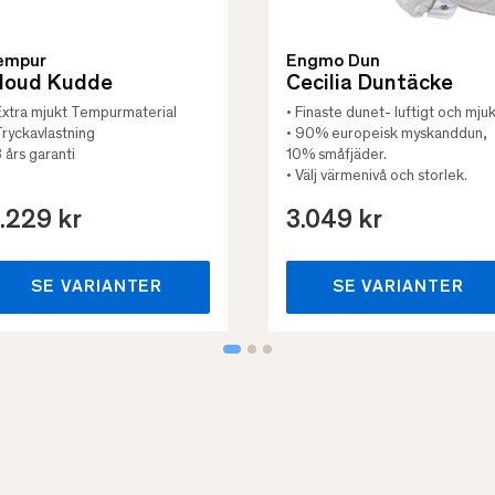
empur
Engmo Dun
loud Kudde
Cecilia Duntäcke
Extra mjukt Tempurmaterial
• Finaste dunet- luftigt och mjuk
Tryckavlastning
• 90% europeisk myskanddun,
3 års garanti
10% småfjäder.
• Välj värmenivå och storlek.
.229 kr
3.049 kr
SE VARIANTER
SE VARIANTER