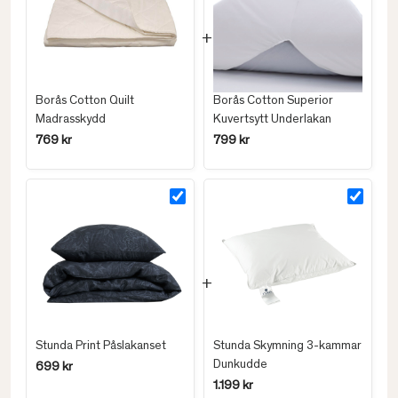
Borås Cotton Quilt
Borås Cotton Superior
Madrasskydd
Kuvertsytt Underlakan
769 kr
799 kr
Stunda Print Påslakanset
Stunda Skymning 3-kammar
Dunkudde
699 kr
1.199 kr