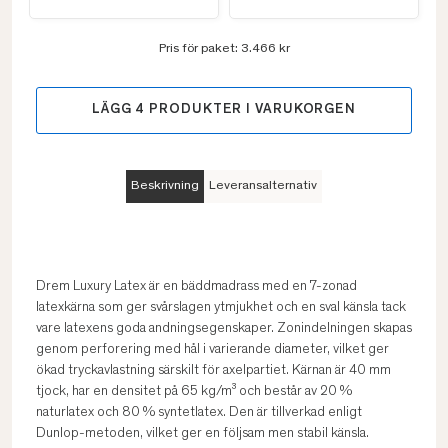
Pris för paket:
3.466 kr
LÄGG
4
PRODUKTER I VARUKORGEN
Beskrivning
Leveransalternativ
Drem Luxury Latex är en bäddmadrass med en 7-zonad
latexkärna som ger svårslagen ytmjukhet och en sval känsla tack
vare latexens goda andningsegenskaper. Zonindelningen skapas
genom perforering med hål i varierande diameter, vilket ger
ökad tryckavlastning särskilt för axelpartiet. Kärnan är 40 mm
tjock, har en densitet på 65 kg/m³ och består av 20 %
naturlatex och 80 % syntetlatex. Den är tillverkad enligt
Dunlop-metoden, vilket ger en följsam men stabil känsla.